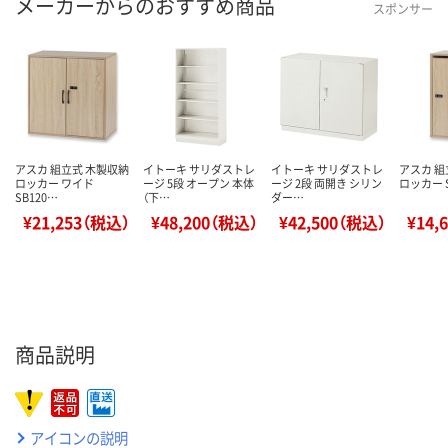
メーカーからのおすすめ商品
スポンサー
アスカ 組立式 木製収納
イトーキ サリダストレ
イトーキ サリダストレ
アスカ 組
ロッカー ワイド
ージ 5段 オープン 本体
ージ 2段 両開き シリン
ロッカー S
SB120…
（下…
ダー…
¥21,253（税込）
¥48,200（税込）
¥42,500（税込）
¥14,
商品説明
アイコンの説明