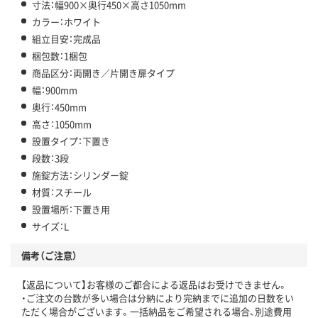
寸法：幅900×奥行450×高さ1050mm
カラー：ホワイト
組立目安：完成品
梱包数：1梱包
商品区分：両開き／片開き扉タイプ
幅：900mm
奥行：450mm
高さ：1050mm
設置タイプ：下置き
段数：3段
施錠方法：シリンダー錠
材質：スチール
設置場所：下置き用
サイズ：L
備考（ご注意）
【返品について】お客様のご都合による返品はお受けできません。
・ご注文の台数が多い場合は分納により完納までに追加の日数をい
ただく場合がございます。一括納品をご希望される場合、別途費用