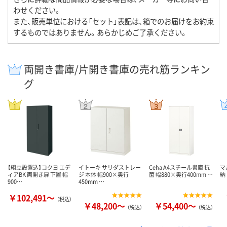
わせください。
また、販売単位における「セット」表記は、箱でのお届けをお約束
するものではありません。あらかじめご了承ください。
両開き書庫/片開き書庫の売れ筋ランキン
グ
【組立設置込】コクヨ エデ
イトーキ サリダストレー
Ceha A4スチール書庫 抗
マ
ィアBK 両開き扉 下置 幅
ジ 本体 幅900×奥行
菌 幅880×奥行400mm …
納
900…
450mm …
￥102,491～
（税込）
￥48,200～
￥54,400～
（税込）
（税込）