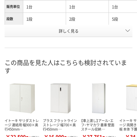
1台
1台
1台
販売単位
1段
2段
5段
段数
お申込番
詳しく見る
X910530
X910529
X910527
号
直送品
直送品
直送品
在庫
8月28日（金）まで
お届け日
この商品を見た人はこちらも検討されていま
す
数量
メーカー都合により
メーカー都合
販売停止中です
販売停止中で
カゴへ
イトーキ サリダストレ
プラス フラットライン
【車上渡し】アール・エ
イトーキ 
ージ 連結用 幅900×奥
ストレージ 幅700×奥
フ・ヤマカワ 書庫 壁面
ージ 両開き
行450mm…
行450mm …
スチール収納 …
板 本体 下
￥22,500～
￥16,900～
￥27,761～
￥34,