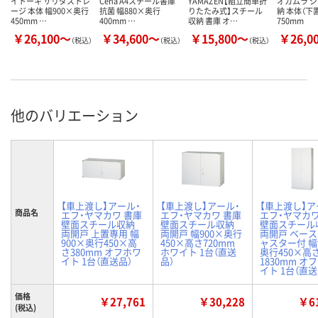
イトーキ サリダストレ
Ceha A4スチール書庫
YAMAZEN【組立簡単折
オカムラ 
ージ 本体 幅900×奥行
抗菌 幅880×奥行
りたたみ式】スチール
納 本体（下
450mm …
400mm …
収納 書庫 オ…
750mm
￥26,100～
￥34,600～
￥15,800～
￥26,0
（税込）
（税込）
（税込）
他のバリエーション
【車上渡し】アール・
【車上渡し】アール・
【車上渡し】ア
商品名
エフ・ヤマカワ 書庫
エフ・ヤマカワ 書庫
エフ・ヤマカワ
壁面スチール収納
壁面スチール収納
壁面スチール
両開戸 上置専用 幅
両開戸 幅900×奥行
両開戸 ベース
900×奥行450×高
450×高さ720mm
ャスター付 幅
さ380mm オフホワ
ホワイト 1台（直送
奥行450×高
イト 1台（直送品）
品）
1830mm オ
イト 1台（直送
価格
￥27,761
￥30,228
￥61
(税込)