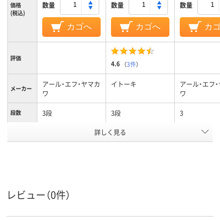
数量
数量
数量
価格
(税込)
カゴへ
カゴへ
カ
評価
4.6
（
3件
）
アール・エフ・ヤマカ
イトーキ
アール・エフ
メーカー
ワ
ワ
3段
3段
3
段数
詳しく見る
両開き／片開き扉タ
両開き／片開き扉タ
両開き書庫
商品区分
イプ
イプ
カラーグ
ホワイト系
ホワイト系
ホワイト系
ループ
設置タイ
下置き
下置き
下置き
レビュー（0件）
プ
シリンダー錠
シリンダー錠
シリンダー錠
施錠方法