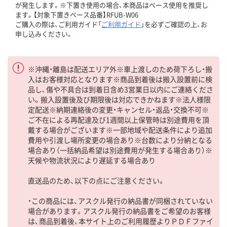
が発生します。※下置き使用の場合、本商品はベース使用を推奨し
ます。【対象下置きベース品番】RFUB-W06
ご購入の際は、ご利用ガイド「
ご利用ガイド
」を必ずご確認の上、お
申し込みください。
※沖縄・離島は配送エリア外※車上渡しのため荷下ろし・搬
入はお客様対応となります※商品到着後は搬入設置前に検
品し、傷や不具合は到着日含め3営業日以内にご連絡くださ
い。搬入設置後及び期限後は対応できかねます※法人様限
定配送※納期連絡後の変更・キャンセル・返品・交換不可※
ご不在による再配達及び1週間以上保管時は別途費用を頂
戴する場合がございます※一部地域や配送条件により追加
費用や引渡し場所変更の場合あり※台数により分納となる
場合あり（一括納品希望は別途費用が発生する場合あり）※
天候や物流状況により遅延する場合あり
直送品のため、以下の点にご注意ください。
・この商品には、アスクル発行の納品書が同梱されていない
場合があります。アスクル発行の納品書をご希望のお客様
は、商品到着後、本サイト上のご利用履歴よりＰＤＦファイ