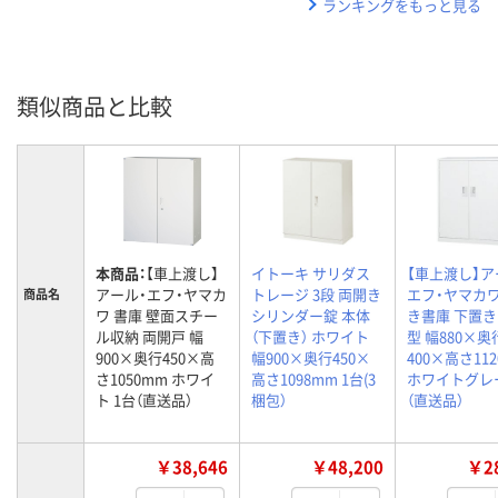
ランキングをもっと見る
類似商品と比較
本商品：
【車上渡し】
イトーキ サリダス
【車上渡し】ア
アール・エフ・ヤマカ
トレージ 3段 両開き
エフ・ヤマカワ
商品名
ワ 書庫 壁面スチー
シリンダー錠 本体
き書庫 下置き A
ル収納 両開戸 幅
（下置き） ホワイト
型 幅880×奥
900×奥行450×高
幅900×奥行450×
400×高さ11
さ1050mm ホワイ
高さ1098mm 1台(3
ホワイトグレー
ト 1台（直送品）
梱包）
（直送品）
￥38,646
￥48,200
￥28