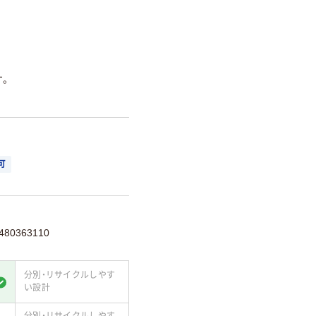
す。
可
80363110
分別・リサイクルしやす
い設計