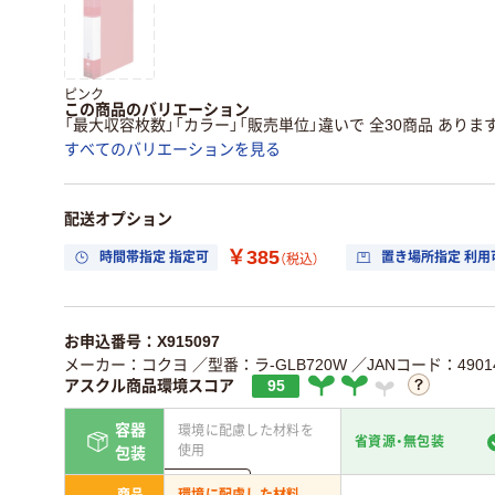
ピンク
この商品のバリエーション
「最大収容枚数」「カラー」「販売単位」違いで 全30商品 ありま
すべてのバリエーションを見る
配送オプション
￥385
時間帯指定 指定可
置き場所指定 利用
（税込）
お申込番号：X915097
メーカー：コクヨ
／型番：ラ-GLB720W
／JANコード：49014
アスクル商品環境スコア
95
容器
環境に配慮した材料を
省資源・無包装
使用
包装
詳しく見る