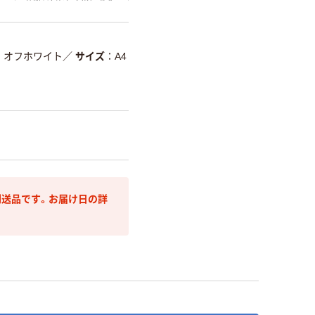
分別・リサイクルしやす
い設計
て
温室効果ガスなどの
削減
オフホワイト
／
サイズ
A4
詳細「
アスクル商品環境スコ
送品です。お届け日の詳