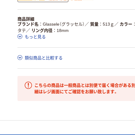
商品
環境に配慮した材料
省資源・省エネ・節水
本体
を使用
独自の回収スキームが
アスクルで資源循環し
商品詳細
仕組
ある
いる
ブランド名
Glassele（グラッセル）
／
質量
513ｇ
／
カラー
タテ
／
リング内径
18mm
この商品の環境配慮ポイントです。詳しくはページ下部の商品
もっと見る
ア詳細／加点項目
」で確認できます。
類似商品と比較する
こちらの商品は一般商品とは別便で届く場合がある別
細はレジ画面にてご確認をお願い致します。