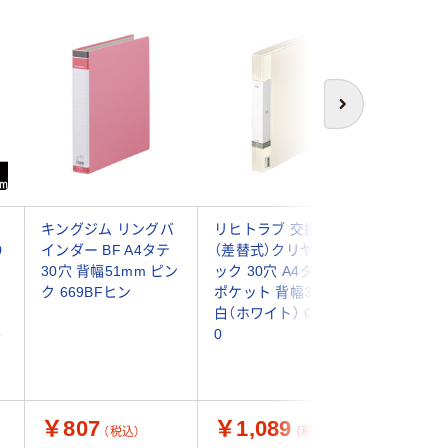
次へ
キングジム リングバ
リヒトラブ 交換式
キングジ
0
インダー BF A4タテ
（差替式）クリヤーブ
インダー 
30穴 背幅51mm ピン
ック 30穴 A4タテ 25
30穴 背
ク 669BFヒン
ポケット 背幅35mm
ク 668B
白（ホワイト） G3802-
ル
0
￥807
￥1,089
￥919
（税込）
（税込）