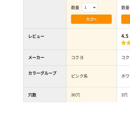
数量
数量
カゴへ
4.5
レビュー
メーカー
コクヨ
コク
カラーグループ
ピンク系
ホワ
穴数
30穴
3穴
サイズ
A4タテ
A4