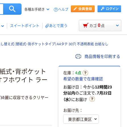
ヘルプ
各種お手続き
0
スイートポイント
あとで買う
カゴ
点
 差し替え式（替紙式・背ポケットタイプ）A4タテ 30穴 不透明表紙 台紙なし
商品情報を印刷する
（替紙式・背ポケット
在庫：
4点
 オフホワイト ラー
希望の数量で在庫確認
お届け日：今から
12時間23
分以内
のご注文で、
7月22日
ず綺麗に収容できるクリヤー
（水）
にお届け
お届け先：