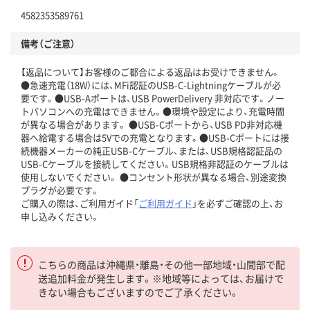
4582353589761
備考（ご注意）
【返品について】お客様のご都合による返品はお受けできません。
●急速充電（18W）には、MFi認証のUSB-C-Lightningケーブルが必
要です。●USB-Aポートは、USB PowerDelivery 非対応です。ノー
トパソコンへの充電はできません。●環境や設定により、充電時間
が異なる場合があります。 ●USB-Cポートから、USB PD非対応機
器へ給電する場合は5Vでの充電となります。●USB-Cポートには接
続機器メーカーの純正USB-Cケーブル、または、USB規格認証品の
USB-Cケーブルを接続してください。USB規格非認証のケーブルは
使用しないでください。 ●コンセント形状が異なる場合、別途変換
プラグが必要です。
ご購入の際は、ご利用ガイド「
ご利用ガイド
」を必ずご確認の上、お
申し込みください。
こちらの商品は沖縄県・離島・その他一部地域・山間部で配
送追加料金が発生します。※地域等によっては、お届けで
きない場合もございますのでご了承ください。