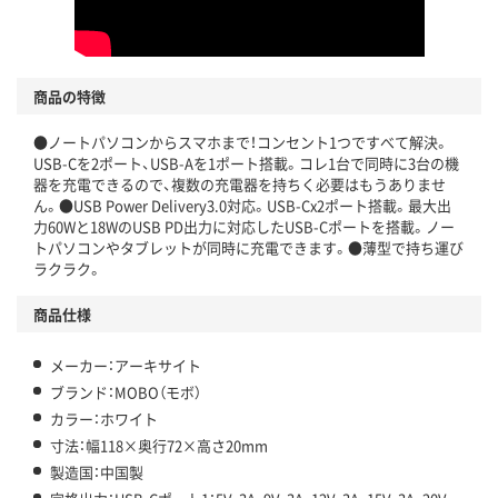
商品の特徴
●ノートパソコンからスマホまで！コンセント1つですべて解決。
USB-Cを2ポート、USB-Aを1ポート搭載。コレ1台で同時に3台の機
器を充電できるので、複数の充電器を持ちく必要はもうありませ
ん。●USB Power Delivery3.0対応。USB-Cx2ポート搭載。最大出
力60Wと18WのUSB PD出力に対応したUSB-Cポートを搭載。ノー
トパソコンやタブレットが同時に充電できます。●薄型で持ち運び
ラクラク。
商品仕様
メーカー：アーキサイト
ブランド：MOBO（モボ）
カラー：ホワイト
寸法：幅118×奥行72×高さ20mm
製造国：中国製