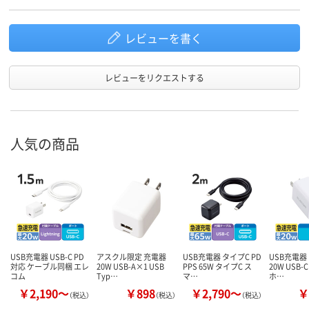
レビューを書く
レビューをリクエストする
人気の商品
USB充電器 USB-C PD
アスクル限定 充電器
USB充電器 タイプC PD
USB充電器 
対応 ケーブル同梱 エレ
20W USB-A×1 USB
PPS 65W タイプC ス
20W USB-
コム
Typ…
マ…
ホ…
￥2,190～
￥898
￥2,790～
￥
（税込）
（税込）
（税込）