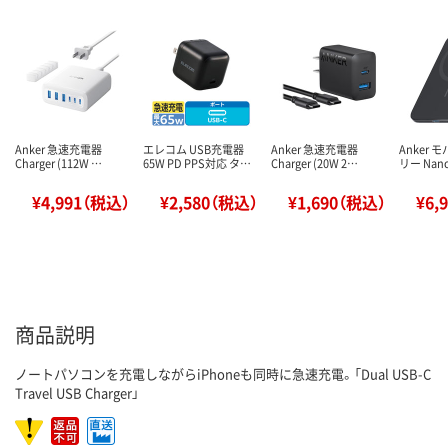
Anker 急速充電器
エレコム USB充電器
Anker 急速充電器
Anker
Charger (112W …
65W PD PPS対応 タ…
Charger (20W 2…
リー Nano
¥4,991（税込）
¥2,580（税込）
¥1,690（税込）
¥6,
商品説明
ノートパソコンを充電しながらiPhoneも同時に急速充電。「Dual USB-C
Travel USB Charger」