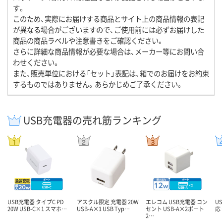
す。
このため、実際にお届けする商品とサイト上の商品情報の表記
が異なる場合がございますので、ご使用前には必ずお届けした
商品の商品ラベルや注意書きをご確認ください。
さらに詳細な商品情報が必要な場合は、メーカー等にお問い合
わせください。
また、販売単位における「セット」表記は、箱でのお届けをお約束
するものではありません。あらかじめご了承ください。
USB充電器の売れ筋ランキング
USB充電器 タイプC PD
アスクル限定 充電器 20W
エレコム USB充電器 コン
U
20W USB-C×1 スマホ…
USB-A×1 USB Typ…
セント USB-A×2ポート
応
2…