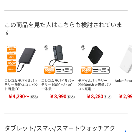
この商品を見た人はこちらも検討されていま
す
エレコム モバイルバッ
エレコム モバイルバッ
モバイルバッテリー
Anker Pow
テリー 半固体 コンパク
テリー 10000mAh AC
20400mAh 大容量 パソ
ト 軽量 EC…
一体 最…
コン充電 …
￥4,290～
￥8,990
￥8,280
￥2,9
（税込）
（税込）
（税込）
タブレット/スマホ/スマートウォッチアク