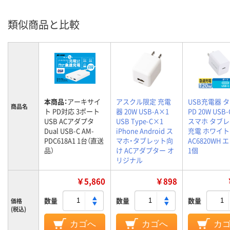
類似商品と比較
本商品：
アーキサイ
アスクル限定 充電
USB充電器 
商品名
ト PD対応 3ポート
器 20W USB-A×1
PD 20W USB
USB ACアダプタ
USB Type-C×1
スマホ タブ
Dual USB-C AM-
iPhone Android ス
充電 ホワイト
PDC618A1 1台（直送
マホ・タブレット向
AC6820WH
品）
け ACアダプター オ
1個
リジナル
￥5,860
￥898
数量
数量
数量
価格
(税込)
カゴへ
カゴへ
カ