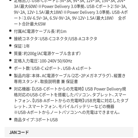
定格出力：USB-Cポート1：5V・3A, 9V・3A, 12V・3A, 15V・3A, 20V・
3A（最大60W）※Power Delivery 3.0準拠、USB-Cポート2：5V・3A,
9V・2A, 12V・1.5A（最大18W）※Power Delivery 3.0準拠、USB-Aポ
ート：3.6V-6.5V・3A, 6.5V-9V・2A, 9V-12V・1.5A（最大18W） 全ポ
ート合計最大65W
付属AC電源ケーブル長：約1m
接続コネクタ：USB-Cコネクタ/USB-Aコネクタ
保証：1年
質量：約200g（AC電源ケーブル含まず）
定格入力電圧：100-240V 50/60Hz
ポート数：USB-C x2ポート、USB-A x1ポート
製品内容：本体、AC電源ケーブル（2芯・2Pメガネプラグ）、縦置き
専用スタンド、取扱説明書 兼 保証書
対応機器：【USB-Cポートからの充電時】 USB Power Delivery規
格対応のUSB-Cポートを搭載したパソコン、タブレット、スマー
トフォン、【USB-Aポートからの充電時】USB充電に対応したタブ
レット、スマートフォン、モバイルバッテリーなどの機器
※USB-Aポートからノートパソコンへの充電はできません。
商品タイプ：3ポートUSB
JANコード