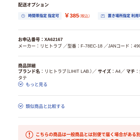
配送オプション
￥385
時間帯指定 指定可
置き場所指定 利用
（税込）
お申込番号：XA62167
メーカー：リヒトラブ
／型番：F-78EC-18
／JANコード：4903
商品詳細
ブランド名
リヒトラブ（LIHIT LAB.）
／
サイズ
A4
／
マチ
タテ
もっと見る
類似商品と比較する
こちらの商品は一般商品とは別便で届く場合がある別