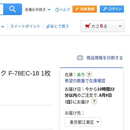
ヘルプ
各種お手続き
0
スイートポイント
あとで買う
カゴ
点
商品情報を印刷する
-78EC-18 1枚
在庫：
あり
希望の数量で在庫確認
お届け日：今から
10時間22
分以内
のご注文で、
8月9日
（日）
にお届け
お届け先：