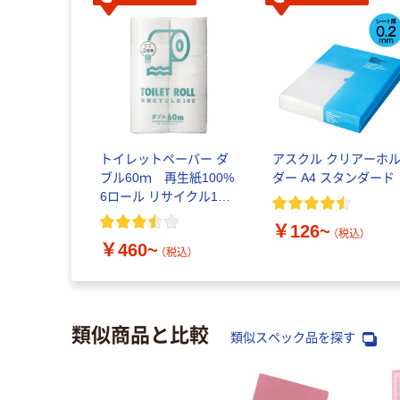
トイレットペーパー ダ
アスクル クリアーホ
ブル60ｍ 再生紙100%
ダー A4 スタンダード
6ロール リサイクル100
芯あり FSC認証
￥126~
（税込）
￥460~
（税込）
類似商品と比較
類似スペック品を探す