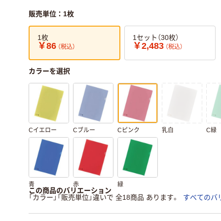
販売単位：1枚
1枚
1セット（30枚）
￥86
￥2,483
（税込）
（税込）
カラーを選択
Cイエロー
Cブルー
Cピンク
乳白
C緑
青
赤
緑
この商品のバリエーション
「カラー」「販売単位」違いで 全18商品 あります。
すべてのバ