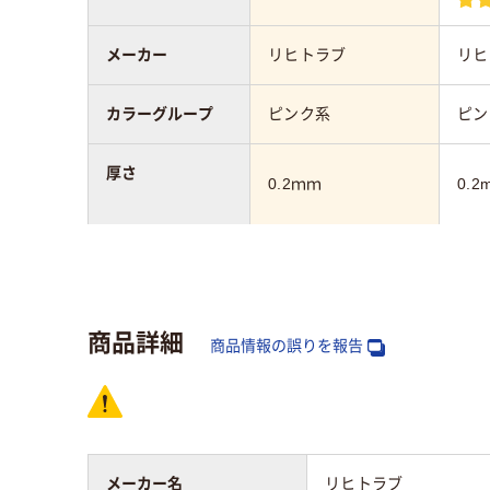
メーカー
リヒトラブ
リヒ
カラーグループ
ピンク系
ピン
厚さ
0.2ｍｍ
0.2
サイズ
A4
A4
マチの有無
なし
なし
商品詳細
商品情報の誤りを報告
向き
タテ
タテ
収容枚数
コピー用紙30枚
コピ
メーカー名
リヒトラブ