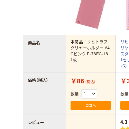
本商品：
リヒトラブ
リヒ
商品名
クリヤーホルダー A4
リヤ
Cピンク F-78EC-18
スタ
1枚
1セ
×5）
￥86
￥3
価格（税込）
（税込）
数量
数量
カゴへ
4.3
レビュー