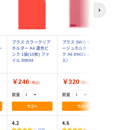
次へ
リ
プラス カラークリア
プラス SWカモフラ
コクヨ 
ー
ホルダー A4 濃色ピ
ージュホルダー ピン
ダー10A
ンク 1袋(10枚) ファ
ク A4 89425 1袋（5枚
T750N-8
イル 89804
入）
1枚
￥246
￥320
￥175
（税込）
（税込）
数量
数量
数量
カゴへ
カゴへ
4.2
4.6
(10)
(12)