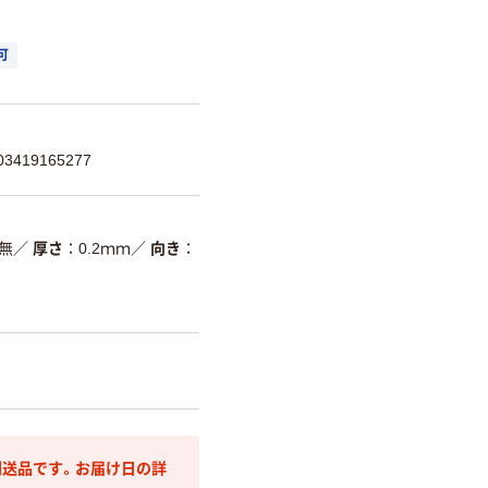
可
419165277
無
／
厚さ
0.2ｍｍ
／
向き
送品です。お届け日の詳