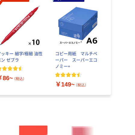
マッキー 細字/極細 油性
コピー用紙 マルチペ
ペン ゼブラ
ーパー スーパーエコ
ノミー+
￥86~
（税込）
￥149~
（税込）