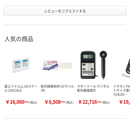
レビューをリクエストする
人気の商品
富士フイルム UVスケー
紫外線検知材 UVラベル
マザーツール デジタル
イチネンTA
ル UVSCALE
（R）
紫外線強度計
トサイズ紫
TA415V…
￥16,060～
￥6,508～
￥22,716～
￥19,
（税込）
（税込）
（税込）