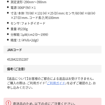
測定波形：290nm～390nm
電源：006P（9V）×1
寸法：本体：70（W）×131（H）×25（D）mm；センサ/60（W）×68（H）
×27（D）mm、コード長さ/約100mm
センサ：フォトダイオード
重量：約230g
分解能：1μW/cm2（0～1999）
精度：±（4％fs+2dgt）
JANコード
4528422352287
備考（ご注意）
【返品について】お客様のご都合による返品はお受けできません。
ご購入の際は、ご利用ガイド「
ご利用ガイド
」を必ずご確認の上、お
申し込みください。
直送品のため、以下の点にご注意ください。