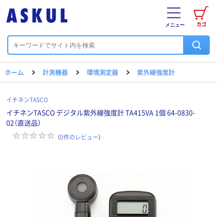
カゴ
メニュー
ホーム
計測機器
環境測定器
紫外線強度計
イチネンTASCO
イチネンTASCO デジタル紫外線強度計 TA415VA 1個 64-0830-
02（直送品）
（
0
件のレビュー
）