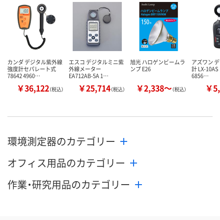
カンダ デジタル紫外線
エスコ デジタルミニ紫
旭光 ハロゲンビームラ
アズワン 
強度計セパレート式
外線メーター
ンプ E26
計 LX-10AS 
78642 4960…
EA712AB-5A 1…
6856…
￥36,122
￥25,714
￥2,338～
￥5,
（税込）
（税込）
（税込）
環境測定器のカテゴリー
オフィス用品のカテゴリー
作業・研究用品のカテゴリー