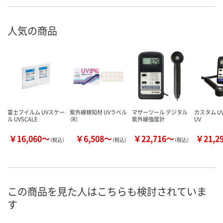
人気の商品
富士フイルム UVスケー
紫外線検知材 UVラベル
マザーツール デジタル
カスタム U
ル UVSCALE
（R）
紫外線強度計
UV
￥16,060～
￥6,508～
￥22,716～
￥21,2
（税込）
（税込）
（税込）
この商品を見た人はこちらも検討されていま
す