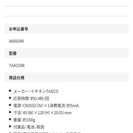
お申込番号
XA69349
型番
TA415VB
商品仕様
メーカー：イチネンTASCO
応答時間：約0.4秒/回
電源：CR2032（3V）×1消費電流：約5mA
寸法：45（W）×120（H）×20（D）mm
重量：約160g
付属品：電池、取説