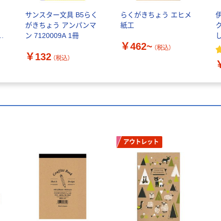
ょ
サンスター文具 B5らく
らくがきちょう エヒメ
がきちょう アンパンマ
紙工
ン 7120009A 1冊
し
￥462~
（税込）
￥132
（税込）
アウトレット