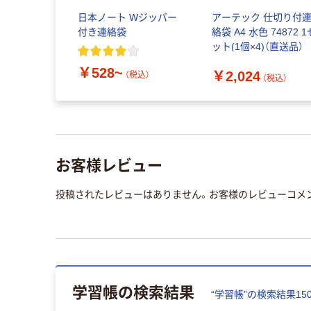
5うつしえ
日本ノート Wジッパー
アーテック 仕切り付
付き連絡袋
絡袋 A4 水色 74872 1
ット(1個×4)（直送品）
税込）
￥528~
￥2,024
（税込）
（税込）
お客様レビュー
投稿されたレビューはありません。お客様のレビューコメ
学習帳
の検索結果
“
学習帳
”の検索結果
15