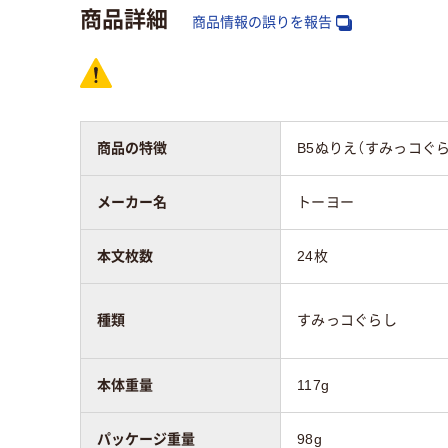
商品詳細
商品情報の誤りを報告
商品の特徴
B5ぬりえ（すみっコぐ
メーカー名
トーヨー
本文枚数
24枚
種類
すみっコぐらし
本体重量
117g
パッケージ重量
98g