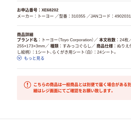
お申込番号：XE68202
メーカー：トーヨー
／型番：310355
／JANコード：4902031
商品詳細
ブランド名
トーヨー（Toyo Corporation）
／
本文枚数
24枚
255×173×3mm
／
種類
すみっコぐらし
／
商品仕様
ぬりえ
し絵柄）：1シート、らくがき用シート（白）：24シート。
もっと見る
こちらの商品は一般商品とは別便で届く場合がある別
細はレジ画面にてご確認をお願い致します。