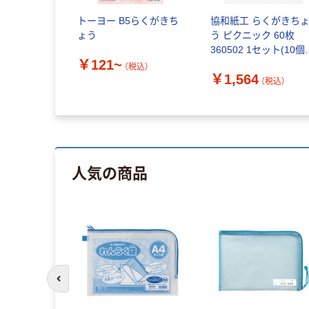
トーヨー B5らくがきち
協和紙工 らくがきち
ょう
う ピクニック 60枚
360502 1セット(10個
￥121~
入)（直送品）
（税込）
￥1,564
（税込）
人気の商品
前のスライドへ