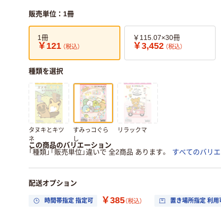
販売単位：1冊
1冊
￥115.07×30冊
￥121
￥3,452
（税込）
（税込）
種類を選択
タヌキとキツ
すみっコぐら
リラックマ
ネ
し
この商品のバリエーション
「種類」「販売単位」違いで 全2商品 あります。
すべてのバリエ
配送オプション
￥385
時間帯指定 指定可
置き場所指定 利用
（税込）