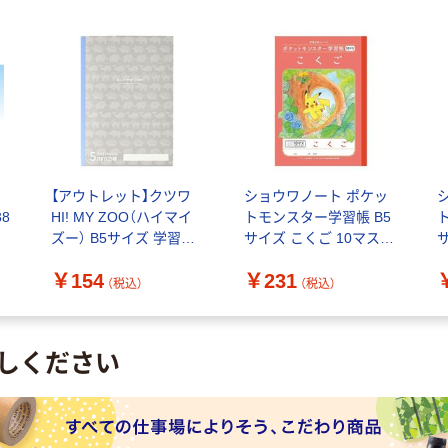
ア
【アウトレット】クツワ
ショウワノート ポケッ
38
HI! MY ZOO（ハイマイ
トモンスター学習帳 B5
ズー） B5サイズ 学習帳
サイズ こくご 10マス
5mm方眼 HZ032 1冊
十字リーダー入り
￥154
￥231
24408008 1冊
2
（税込）
（税込）
しください