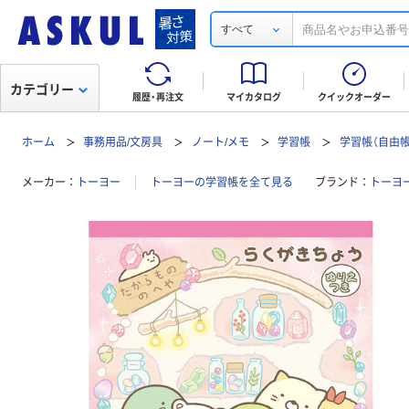
すべて
カテゴリー
履歴・再注文
マイカタログ
クイックオーダー
ホーム
事務用品/文房具
ノート/メモ
学習帳
学習帳（自由帳
メーカー
トーヨー
トーヨーの学習帳を全て見る
ブランド
トーヨー（T