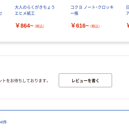
連
大人のらくがきちょう
コクヨ ノート・クロッキ
セ
エヒメ紙工
ー帳
￥864~
￥616~
（税込）
（税込）
レビューを書く
ントをお待ちしております。
04
件