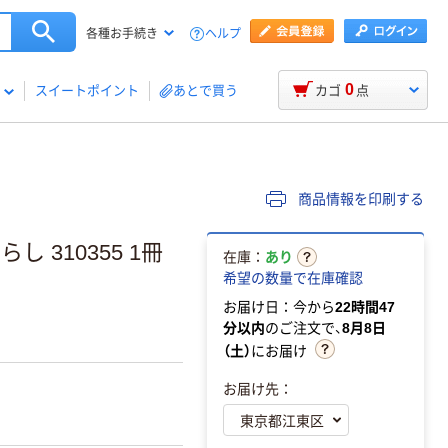
ヘルプ
各種お手続き
0
スイートポイント
あとで買う
カゴ
点
商品情報を印刷する
 310355 1冊
在庫：
あり
希望の数量で在庫確認
お届け日：今から
22時間47
分以内
のご注文で、
8月8日
（土）
にお届け
お届け先：