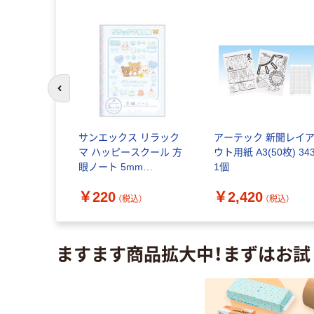
前のスライドへ
カレッジ 漢
サンエックス リラック
アーテック 新聞レイ
ート104字
マ ハッピースクール 方
ウト用紙 A3(50枚) 34
眼ノート 5mm
1個
NY39001 1冊
￥220
￥2,420
込）
（税込）
（税込）
ますます商品拡大中！まずはお試