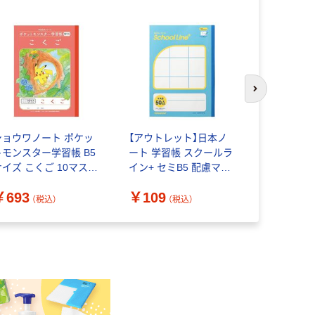
次のスライド
ショウワノート ポケッ
【アウトレット】日本ノ
【アウトレ
トモンスター学習帳 B5
ート 学習帳 スクールラ
PUMA(プー
サイズ こくご 10マス
イン+ セミB5 配慮マス
ズ 5mm方
十字リーダー入り
目 大（書字練習用）
ック PM44
￥693
￥109
￥200
4408008 1セット(3冊)
50mm LGG01 1冊
（税込）
（税込）
（