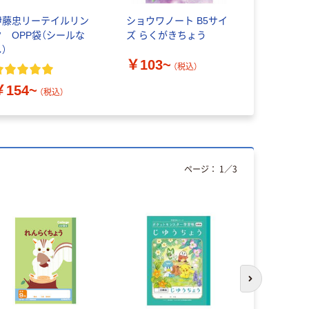
伊藤忠リーテイルリン
ショウワノート B5サイ
オーム電機
ク OPP袋（シールな
ズ らくがきちょう
MAV
）
￥103~
￥1,188
（税込）
￥154~
（税込）
ページ：
1
／
3
次のスライド