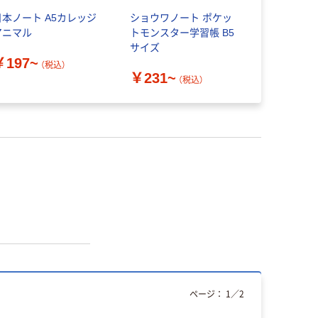
日本ノート A5カレッジ
ショウワノート ポケッ
ナカバヤシ
アニマル
トモンスター学習帳 B5
くろ/A4/メ
サイズ
RB2-A4
￥197~
（税込）
￥231~
￥538~
（税込）
ページ：
1
／
2