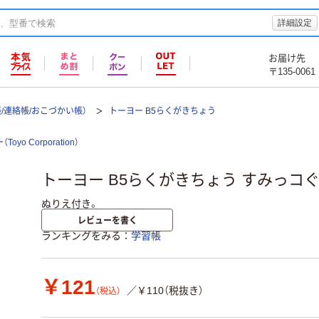
詳細設定
お届け先
〒135-0061
/連絡帳/おこづかい帳）
トーヨー B5らくがきちょう
oyo Corporation）
トーヨー B5らくがきちょう すみっコぐらし
ぬりえ付き。
レビューを書く
ランキングをみる
学習帳
￥121
／￥110（税抜き）
（税込）