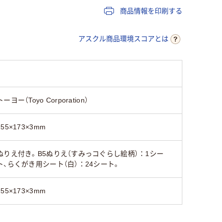
商品情報を印刷する
アスクル商品環境スコアとは
トーヨー（Toyo Corporation）
255×173×3mm
ぬりえ付き。B5ぬりえ（すみっコぐらし絵柄）：1シー
ト、らくがき用シート（白）：24シート。
255×173×3mm