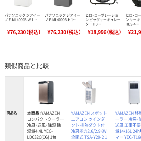
パナソニック ジアイー
パナソニック ジアイー
ヒロ・コーポレーショ
ヒロ・コ
ノ F-ML4000B-W 1…
ノ F-ML4000B-H 1…
ン ビッグサーキュレー
ン サー
ター HB…
HBS-4…
¥76,230（税込）
¥76,230（税込）
¥18,996（税込）
¥21,
類似商品と比較
本商品：
YAMAZEN
YAMAZEN スポット
YAMAZEN 
商品名
コンパクトクーラー
エアコン ツインダ
ーラー 冷房・
冷風・送風・除湿 除
クト 排熱ダクト付
送風 工事不要
湿量4.4L YEC-
冷房能力2.6/2.9KW
量14/16L 2
LD032C(CG) 1台
全閉式 TSA-Y29-2 1
マー YEC-T16(