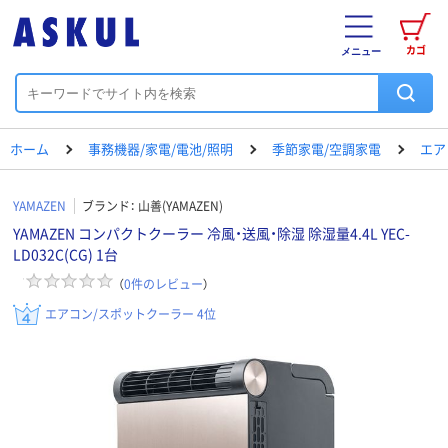
カゴ
メニュー
ホーム
事務機器/家電/電池/照明
季節家電/空調家電
エア
YAMAZEN
ブランド：
山善(YAMAZEN)
YAMAZEN コンパクトクーラー 冷風・送風・除湿 除湿量4.4L YEC-
LD032C(CG) 1台
（
0
件のレビュー
）
エアコン/スポットクーラー 4位