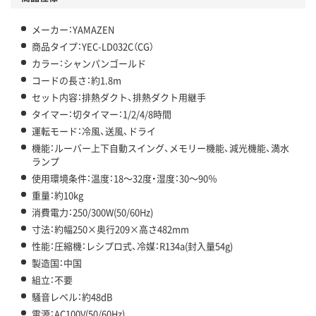
メーカー：YAMAZEN
商品タイプ：YEC-LD032C（CG）
カラー：シャンパンゴールド
コードの長さ：約1.8m
セット内容：排熱ダクト、排熱ダクト用継手
タイマー：切タイマー：1/2/4/8時間
運転モード：冷風、送風、ドライ
機能：ルーバー上下自動スイング、メモリー機能、減光機能、満水
ランプ
使用環境条件：温度：18～32度・湿度：30～90％
重量：約10kg
消費電力：250/300W(50/60Hz)
寸法：約幅250×奥行209×高さ482mm
性能：圧縮機：レシプロ式、冷媒：R134a(封入量54g)
製造国：中国
組立：不要
騒音レベル：約48dB
電源：AC100V(50/60Hz)