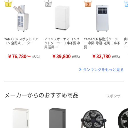
YAMAZEN スポットエア
アイリスオーヤマ コンパ
YAMAZEN 移動式クーラ
山
コン 全閉式モーター
クトクーラー 工事不要 冷
ー 冷房・除湿・送風 工事不
ア
風 送風 …
要 …
ー
￥76,780～
￥39,800
￥32,780
（税込）
（税込）
（税込）
ランキングをもっと見る
メーカーからのおすすめ商品
スポンサー