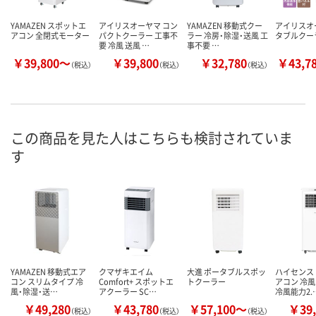
YAMAZEN スポットエ
アイリスオーヤマ コン
YAMAZEN 移動式クー
アイリスオ
アコン 全閉式モーター
パクトクーラー 工事不
ラー 冷房・除湿・送風 工
タブルクー
要 冷風 送風 …
事不要 …
￥39,800～
￥39,800
￥32,780
￥43,7
（税込）
（税込）
（税込）
この商品を見た人はこちらも検討されていま
す
YAMAZEN 移動式エア
クマザキエイム
大進 ポータブルスポッ
ハイセンス
コン スリムタイプ 冷
Comfort+ スポットエ
トクーラー
アコン 冷風
風・除湿・送…
アクーラー SC…
冷風能力2.
￥49,280
￥43,780
￥57,100～
￥39,
（税込）
（税込）
（税込）