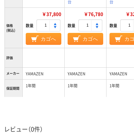
台
台
￥37,800
￥76,780
￥32
数量
数量
数量
価格
(税込)
カゴへ
カゴへ
カ
評価
YAMAZEN
YAMAZEN
YAMAZEN
メーカー
1年間
1年間
1年間
保証期間
カラーグ
ゴールド系
ホワイト系
ホワイト系
ループ
レビュー（0件）