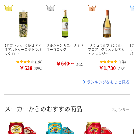
【アウトレット】朝日 ティ
メルシャン サニーサイド
【ナチュラルワイン】ルー
【
オアルトゥーロ テトラパ
オーガニック
マニア クラメレ レカシ
サ
ック 白 …
ュ オレンジ…
バ
(
1件
)
￥640～
(
1件
)
（税込）
￥638
￥1,730
（税込）
（税込）
ランキングをもっと見る
メーカーからのおすすめ商品
スポンサー