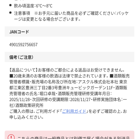
飲み頃温度：6℃～8℃
注意事項 ※お手元に届いた商品を必ずご確認ください：パッケ
ージは変更となる場合がございます。
JANコード
4901592756657
備考（ご注意）
【返品について】お客様のご都合による返品はお受けできません。
■20歳未満のお客様の飲酒は法律で禁止されています。■酒類販売
管理者標識・販売場の名称及び所在地：アスクル株式会社本社 東京
都江東区豊洲三丁目2番3号豊洲キュービックガーデン11F・酒類販
売管理者の氏名：堀口卓哉・酒類販売管理研修受講年月日：
2025/11/28・次回研修の受講期限：2028/11/27・研修実施団体名：一
社）酒類政策研究所
ご購入の際は、ご利用ガイド「
ご利用ガイド
」を必ずご確認の上、お
申し込みください。
こちらの商品は一般商品とは別便で届く場合がある別送品