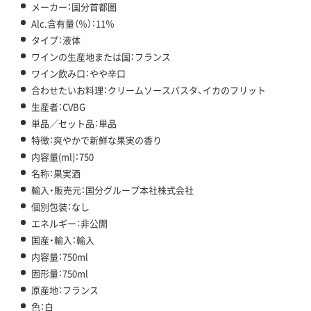
メーカー：国分首都圏
Alc.含有量（％）：11％
タイプ：液体
ワインの生産地または国：フランス
ワイン飲み口：やや辛口
合わせたいお料理：クリームソースパスタ、イカのフリット
生産者：CVBG
単品／セット品：単品
特徴：爽やかで新鮮な果実の香り
内容量(ml)：750
名称：果実酒
輸入・販売元：国分グループ本社株式会社
個別包装：なし
エネルギー：非公開
国産・輸入：輸入
内容量：750ml
固形量：750ml
原産地：フランス
色：白