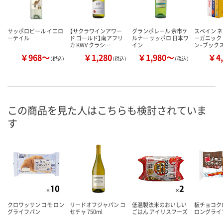
サッポロビール イエロ
【サクラワインアワー
グランポレール 余市ケ
スペイン 
ーテイル
ド ゴールド】南アフリ
ルナー サッポロ 日本ワ
ーガニック
カ KWV クラシ…
イン
ン・ブックス
￥968～
￥1,280
￥1,980～
￥4,
（税込）
（税込）
（税込）
この商品を見た人はこちらも検討されていま
す
クロワッサン コモ ロン
リードオフジャパン コ
低温製法米のおいしい
板チョコク
グライフパン
セチャ 750ml
ごはん アイリスフーズ
ロングライ