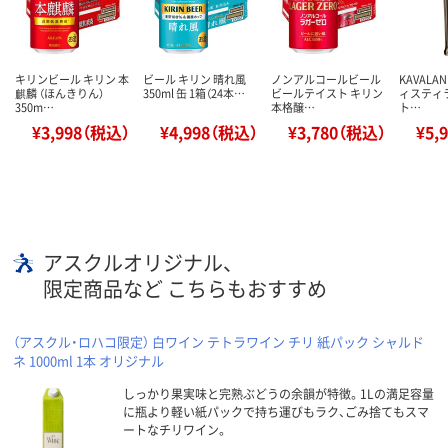
キリンビール キリン 本
ビール キリン 晴れ風
ノンアルコールビール
KAVALA
麒麟 （ほんきりん）
350ml 缶 1箱（24本…
ビールテイスト キリン
ィスティ
350m…
本格醸…
ト…
¥3,998（税込）
¥4,998（税込）
¥3,780（税込）
¥5,
アスクルオリジナル、
限定商品など こちらもおすすめ
（アスクル・ロハコ限定） 白ワイン テトラワイン チリ 紙パック シャルド
ネ 1000ml 1本 オリジナル
しっかり果実味と完熟ぶどうの余韻が特徴。1Lの満足容量
に瓶より軽い紙パックで持ち運びもラク、ごみ捨てもスマ
ートなチリワイン。