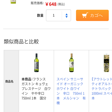
販売価格：
￥648
(税込)
数量
カゴへ
類似商品と比較
本商品：
フランス
スペイン サニーサ
【アウトレッ
商品名
ガストン キュヴェ
イド オーガニック
ティオアルト
プレステージ 白ワ
ホワイト 白ワイ
テトラパック
イン やや辛口
ン 辛口 750ml 1
1000ml スペ
750ml 1本 国分
本 メルシャン 有
本
機