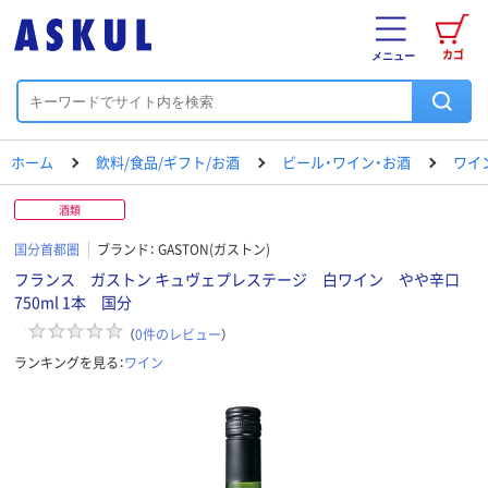
カゴ
メニュー
ホーム
飲料/食品/ギフト/お酒
ビール・ワイン・お酒
ワイ
酒類
国分首都圏
ブランド：
GASTON(ガストン)
フランス ガストン キュヴェプレステージ 白ワイン やや辛口
750ml 1本 国分
（
0
件のレビュー
）
ランキングを見る：
ワイン