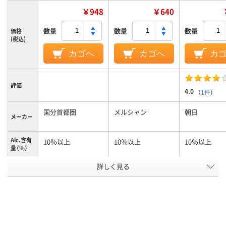
￥948
￥640
数量
数量
数量
価格
(税込)
カゴへ
カゴへ
カ
評価
4.0
（
1件
）
国分首都圏
メルシャン
朝日
メーカー
Alc.含有
10％以上
10％以上
10％以上
量（％）
ワイン飲
詳しく見る
やや辛口
辛口
ミディアムボ
み口
単品／セ
単品
単品
ット品
ワインの
フランス
生産地ま