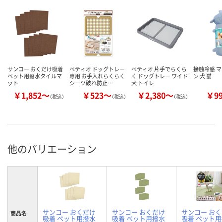
サンコー おくだけ吸着
ペティオ ドッグトレー
ペティオ 片手でらくら
接触冷感 マ
ペット用撥水タイルマ
専用 お手入れらくらく
く ドッグトレー ワイド
ン 犬 猫
ット
シーツ破れ防止…
犬 トイレ
￥1,852～
￥523～
￥2,380～
￥9
（税込）
（税込）
（税込）
他のバリエーション
サンコー おくだけ
サンコー おくだけ
サンコー お
商品名
吸着 ペット用撥水
吸着 ペット用撥水
吸着 ペット