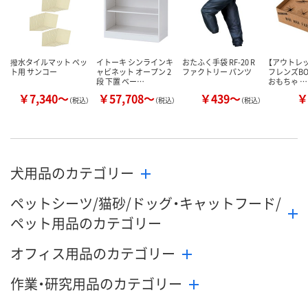
撥水タイルマット ペッ
イトーキ シンラインキ
おたふく手袋 RF-20 R
【アウトレ
ト用 サンコー
ャビネット オープン 2
ファクトリー パンツ
フレンズBO
段 下置 ベー…
おもちゃ …
￥7,340～
￥57,708～
￥439～
￥
（税込）
（税込）
（税込）
犬用品のカテゴリー
ペットシーツ/猫砂/ドッグ・キャットフード/
ペット用品のカテゴリー
オフィス用品のカテゴリー
作業・研究用品のカテゴリー