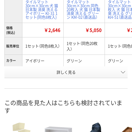
タイルマット
タイルマット
タイルマット
30cm×30cm 犬 猫
30cm×30cm 同色
30cm×30cm
日本製 消臭 洗える
20枚入 犬 猫 日本製
枚入 犬 猫 日
アイボリー KI-31 1
消臭 洗える グリー
臭 洗える グ
セット(同色8枚入)
ン KM-02（直送品）
KH-51（直送品
価格
￥2,646
￥5,050
￥2
(税込)
1セット（同色20枚
1セット（同色8枚入）
1セット（同色
販売単位
入）
アイボリー
グリーン
グリーン
カラー
お申込番
詳しく見る
XN20359
XN20630
XN20357
号
8点
直送品
直送品
在庫
8月9日（日）
8月21日（金）まで
お届け日
この商品を見た人はこちらも検討されていま
す
数量
数量
メーカー都合
販売停止中で
カゴへ
カゴへ