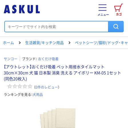
カゴ
メニュー
ホーム
生活雑貨/キッチン用品
ペットシーツ/猫砂/ドッグ・キ
サンコー
ブランド：
おくだけ吸着
【アウトレット】おくだけ吸着 ペット用撥水タイルマット
30cm×30cm 犬 猫 日本製 消臭 洗える アイボリー KM-05 1セット
(同色20枚入)
（
0
件のレビュー
）
ランキングを見る：
犬用品