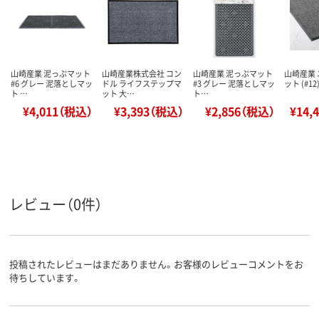
山崎産業 泥っぷマット
山崎産業株式会社 コン
山崎産業 泥っぷマット
山崎産業
#6 グレー 泥落としマッ
ドル ライフステップマ
#3 グレー 泥落としマッ
ット (#1
ト …
ット 大…
ト…
¥4,011（税込）
¥3,393（税込）
¥2,856（税込）
¥14,
レビュー（0件）
投稿されたレビューはまだありません。お客様のレビューコメントをお
待ちしています。