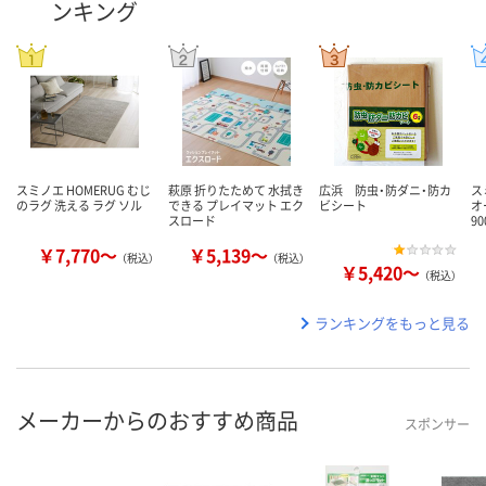
ンキング
スミノエ HOMERUG むじ
萩原 折りたためて 水拭き
広浜 防虫・防ダニ・防カ
ス
のラグ 洗える ラグ ソル
できる プレイマット エク
ビシート
オ
スロード
9
￥7,770～
￥5,139～
（税込）
（税込）
￥5,420～
（税込）
ランキングをもっと見る
メーカーからのおすすめ商品
スポンサー