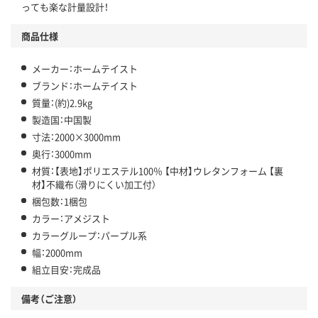
っても楽な計量設計！
商品仕様
メーカー：ホームテイスト
ブランド：ホームテイスト
質量：(約)2.9kg
製造国：中国製
寸法：2000×3000mm
奥行：3000mm
材質：【表地】ポリエステル100％ 【中材】ウレタンフォーム 【裏
材】不織布（滑りにくい加工付）
梱包数：1梱包
カラー：アメジスト
カラーグループ：パープル系
幅：2000mm
組立目安：完成品
備考（ご注意）