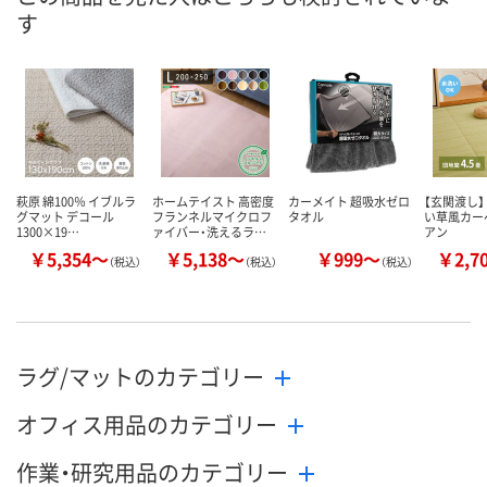
す
萩原 綿100％ イブルラ
ホームテイスト 高密度
カーメイト 超吸水ゼロ
【玄関渡し】
グマット デコール
フランネルマイクロフ
タオル
い草風カー
1300×19…
ァイバー・洗えるラ…
アン
￥5,354～
￥5,138～
￥999～
￥2,7
（税込）
（税込）
（税込）
ラグ/マットのカテゴリー
オフィス用品のカテゴリー
作業・研究用品のカテゴリー