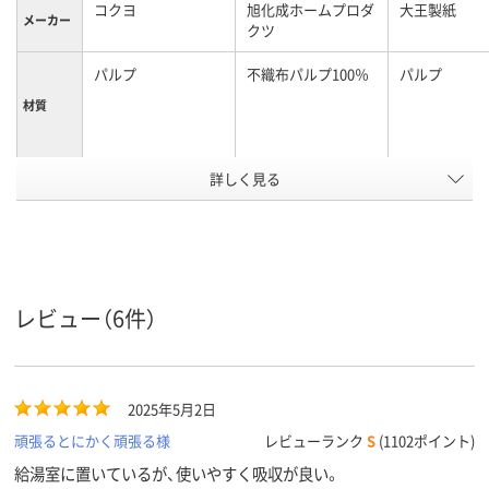
コクヨ
旭化成ホームプロダ
大王製紙
メーカー
クツ
パルプ
不織布パルプ100％
パルプ
材質
アスクル
詳しく見る
商品環境
35
スコア
レビュー（6件）
2025年5月2日
頑張るとにかく頑張る様
レビューランク
S
(1102ポイント)
給湯室に置いているが、使いやすく吸収が良い。