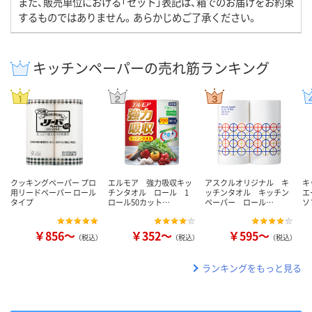
また、販売単位における「セット」表記は、箱でのお届けをお約束
するものではありません。あらかじめご了承ください。
キッチンペーパーの売れ筋ランキング
クッキングペーパー プロ
エルモア 強力吸収キッ
アスクルオリジナル キ
キ
用リードペーパー ロール
チンタオル ロール 1
ッチンタオル キッチン
エ
タイプ
ロール50カット…
ペーパー ロール…
ソ
￥856～
￥352～
￥595～
（税込）
（税込）
（税込）
ランキングをもっと見る