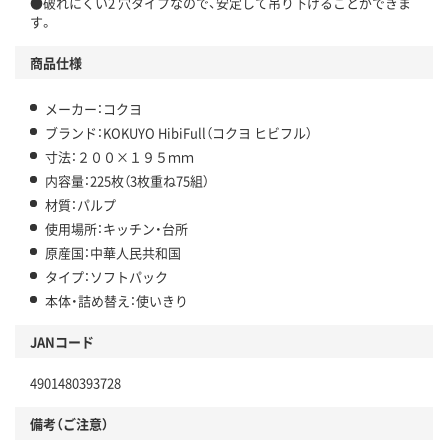
●破れにくい2 穴タイプなので、安定して吊り下げることができま
す。
商品仕様
メーカー：コクヨ
ブランド：KOKUYO HibiFull（コクヨ ヒビフル）
寸法：２００×１９５ｍｍ
内容量：225枚（3枚重ね75組）
材質：パルプ
使用場所：キッチン・台所
原産国：中華人民共和国
タイプ：ソフトパック
本体・詰め替え：使いきり
JANコード
4901480393728
備考（ご注意）