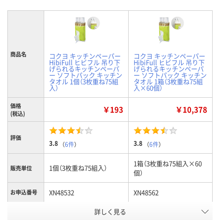
商品名
コクヨ キッチンペーパー
コクヨ キッチンペーパー
HibiFull ヒビフル 吊り下
HibiFull ヒビフル 吊り下
げられるキッチンペーパ
げられるキッチンペーパ
ー ソフトパック キッチン
ー ソフトパック キッチン
タオル 1個（3枚重ね75組
タオル 1箱（3枚重ね75組
入）
入×60個）
価格
￥193
￥10,378
(税込)
評価
3.8
3.8
（
6件
）
（
6件
）
1箱（3枚重ね75組入×60
1個（3枚重ね75組入）
販売単位
個）
XN48532
XN48562
お申込番号
詳しく見る
あり
入荷待ち
在庫