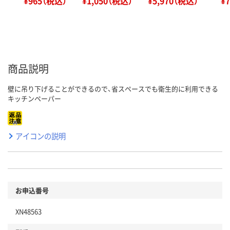
¥965（税込）
¥1,050（税込）
¥5,970（税込）
¥
商品説明
壁に吊り下げることができるので、省スペースでも衛生的に利用できる
キッチンペーパー
アイコンの説明
お申込番号
XN48563