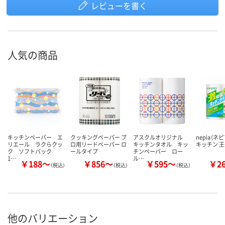
レビューを書く
人気の商品
キッチンペーパー エ
クッキングペーパー プ
アスクルオリジナル
nepia（ネ
リエール ラクらクッ
ロ用リードペーパー ロ
キッチンタオル キッ
キッチン 
ク ソフトパック
ールタイプ
チンペーパー ロー
1…
ル…
￥188～
￥856～
￥595～
￥2
（税込）
（税込）
（税込）
他のバリエーション