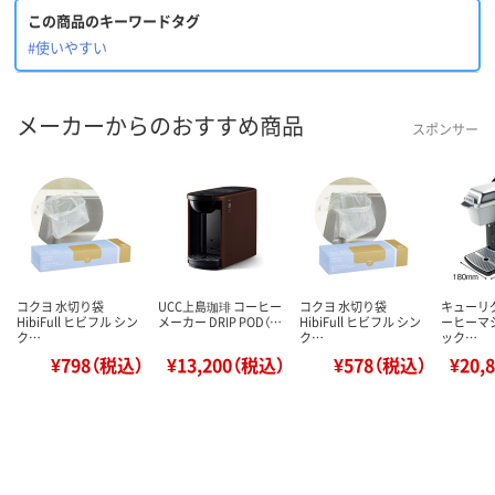
この商品のキーワードタグ
#使いやすい
メーカーからのおすすめ商品
スポンサー
コクヨ 水切り袋
UCC上島珈琲 コーヒー
コクヨ 水切り袋
キューリグ 
HibiFull ヒビフル シン
メーカー DRIP POD（…
HibiFull ヒビフル シン
ーヒーマ
ク…
ク…
ック…
¥798（税込）
¥13,200（税込）
¥578（税込）
¥20,