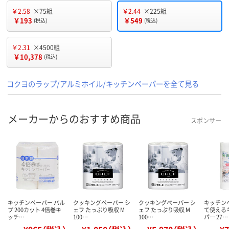
￥2.58
×75組
￥2.44
×225組
￥193
￥549
(税込)
(税込)
￥2.31
×4500組
￥10,378
(税込)
コクヨのラップ/アルミホイル/キッチンペーパーを全て見る
メーカーからのおすすめ商品
スポンサー
キッチンペーパー パル
クッキングペーパー シ
クッキングペーパー シ
キッチン
プ 200カット 4倍巻キ
ェフ たっぷり吸収 M
ェフ たっぷり吸収 M
て使える
ッチ…
100…
100…
パー 27…