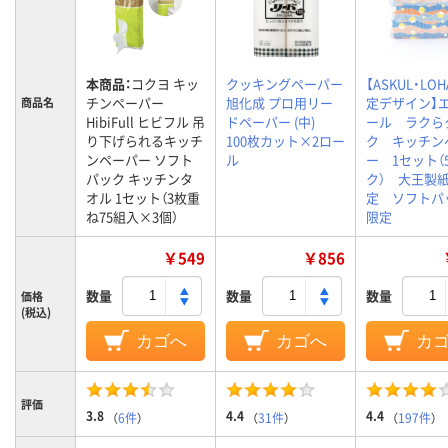
本商品：
コクヨ キッ
クッキングペーパー
【ASKUL・LO
チンペーパー
旭化成 プロ用リー
定デザイン】
商品名
HibiFull ヒビフル 吊
ドペーパー (中)
ール ラクら
り下げられるキッチ
100枚カット×2ロー
ク キッチン
ンペーパー ソフト
ル
ー 1セット（
パック キッチンタ
ク） 大王製紙
オル 1セット（3枚重
定 ソフトパ
ね75組入×3個）
限定
￥549
￥856
数量
数量
数量
価格
(税込)
カゴへ
カゴへ
カ
評価
3.8
4.4
4.4
（
6件
）
（
31件
）
（
197件
）