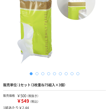
販売単位：1セット（3枚重ね75組入×3個）
￥500
販売価格
（税抜き）
￥549
（税込）
1組あたり￥2.44