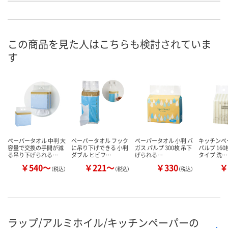
ご注文後、お届けについて
8月8日（土）
お届け日
ご連絡いたします
この商品を見た人はこちらも検討されていま
数量
数量
す
カゴへ
カゴへ
ペーパータオル 中判 大
ペーパータオル フック
ペーパータオル 小判 バ
キッチンペ
容量で交換の手間が減
に吊り下げできる 小判
ガス パルプ 300枚 吊下
パルプ 16
る吊り下げられる…
ダブル ヒビフ…
げられる…
タイプ 洗…
￥540～
￥221～
￥330
￥
（税込）
（税込）
（税込）
ラップ/アルミホイル/キッチンペーパーの