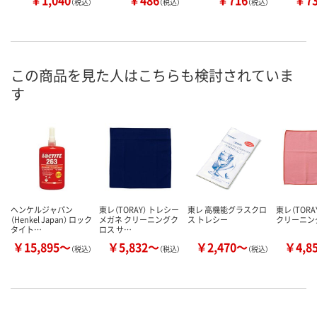
（税込）
（税込）
（税込）
この商品を見た人はこちらも検討されていま
す
ヘンケルジャパン
東レ（TORAY） トレシー
東レ 高機能グラスクロ
東レ（TORA
（Henkel Japan） ロック
メガネ クリーニングク
ス トレシー
クリーニン
タイト…
ロス サ…
￥15,895～
￥5,832～
￥2,470～
￥4,8
（税込）
（税込）
（税込）