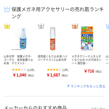
保護メガネ用アクセサリーの売れ筋ランキ
ング
山本光学 保護メガネ・
高性能くもり止め液 ハイ
メガネクリーナふきふき
山
ゴーグル 高性能曇り止
パーデミスト2 山本光学
くもり止め メガネ拭きシ
ー
め液 デミスト3…
ート 個包装…
ー
(
11件
)
(
1件
)
￥716
（税込）
￥1,040
￥1,687
（税込）
（税込）
ランキングをもっと見る
メーカーからのおすすめ商品
スポンサー