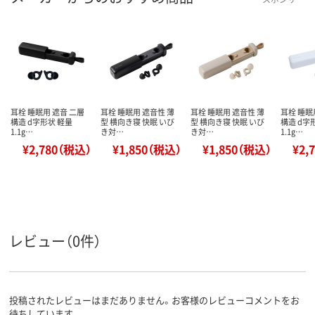
耳栓 睡眠用 遮音 二層
耳栓 睡眠用 遮音性 薄
耳栓 睡眠用 遮音性 薄
耳栓 睡眠
構造 d字形状 軽量
型 横向き寝 快眠 いび
型 横向き寝 快眠 いび
構造 d字
1.1g…
き対…
き対…
1.1g…
¥2,780（税込）
¥1,850（税込）
¥1,850（税込）
¥2,
レビュー（0件）
投稿されたレビューはまだありません。お客様のレビューコメントをお
待ちしています。