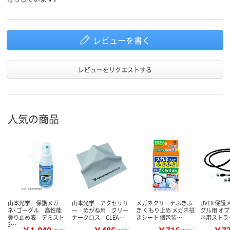
レビューを書く
レビューをリクエストする
人気の商品
山本光学 保護メガ
山本光学 アクセサリ
メガネクリーナふきふ
UVEX 保護
ネ・ゴーグル 高性能
ー めがね用 クリー
き くもり止め メガネ拭
グル用 オプ
曇り止め液 デミスト
ナークロス CLEA…
きシート 個包装…
ネ用ストラ
3…
￥1,040
￥486
￥716
￥7