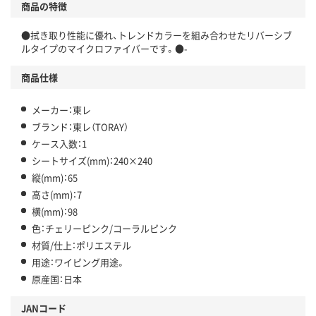
商品の特徴
●拭き取り性能に優れ、トレンドカラーを組み合わせたリバーシブ
ルタイプのマイクロファイバーです。●-
商品仕様
メーカー：東レ
ブランド：東レ（TORAY）
ケース入数：1
シートサイズ(mm)：240×240
縦(mm)：65
高さ(mm)：7
横(mm)：98
色：チェリーピンク/コーラルピンク
材質/仕上：ポリエステル
用途：ワイピング用途。
原産国：日本
JANコード