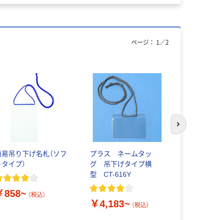
ページ：
1
／
2
次のスライド
簡易吊り下げ名札（ソフ
プラス ネームタッ
オープン工
トタイプ）
グ 吊下げタイプ横
名札 ハガキ用
型 CT-616Y
￥1,430
￥858~
（税込）
￥4,183~
（税込）