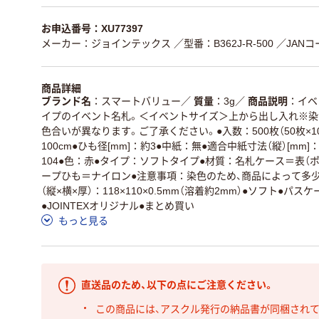
お申込番号：XU77397
メーカー：ジョインテックス
／型番：B362J-R-500
／JANコー
商品詳細
ブランド名
スマートバリュー
／
質量
3g
／
商品説明
イベ
イプのイベント名札。＜イベントサイズ＞上から出し入れ※染
色合いが異なります。ご了承ください。●入数：500枚（50枚×1
100cm●ひも径[mm]：約3●中紙：無●適合中紙寸法（縦）[mm]：
104●色：赤●タイプ：ソフトタイプ●材質：名札ケース＝表（ポ
ープひも＝ナイロン●注意事項：染色のため、商品によって多
（縦×横×厚）：118×110×0.5mm（溶着約2mm）●ソフト●
●JOINTEXオリジナル●まとめ買い
もっと見る
直送品のため、以下の点にご注意ください。
この商品には、アスクル発行の納品書が同梱され