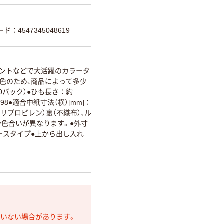
ド：4547345048619
ントなどで大活躍のカラータ
色のため、商品によって多少
0パック）●ひも長さ：約
98●適合中紙寸法（横）[mm]：
リプロピレン）裏（不織布）、ル
少色合いが異なります。●外寸
パスケースタイプ●上から出し入れ
ていない場合があります。