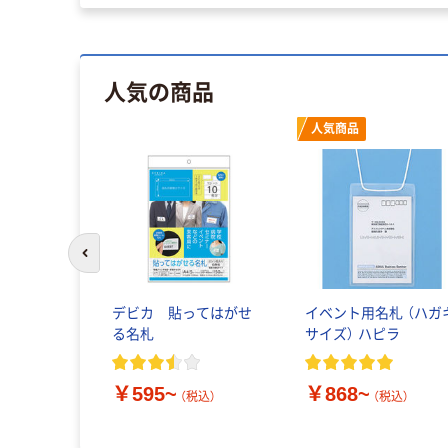
人気の商品
人気商品
前のスライドへ
デビカ 貼ってはがせ
イベント用名札 （ハガ
る名札
サイズ） ハピラ
￥595~
￥868~
（税込）
（税込）