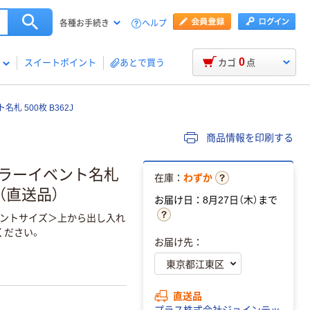
ヘルプ
各種お手続き
0
スイートポイント
あとで買う
カゴ
点
 500枚 B362J
商品情報を印刷する
カラーイベント名札
在庫：
わずか
1箱（直送品）
お届け日：8月27日（木）まで
ントサイズ＞上から出し入れ
ください。
お届け先：
直送品
プラス株式会社ジョインテッ