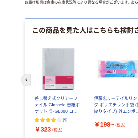
お届け形態は倉庫の在庫状況等により異なる場合がございます。あら
この商品を見た人はこちらも検討
前のスライドへ
差し替え式クリアーフ
伊藤忠リーテイルリン
ァイル Glassele 替紙ポ
ク ポリエチレン手袋 (
ケット ラ-GL880 コク
絞りタイプ) 外エンボ
ヨ 1袋（20枚入）
ブルー
(
9
)
￥198~
（税込）
￥323
（税込）