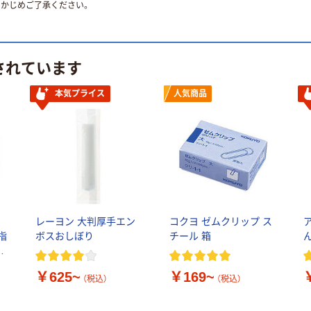
かじめご了承ください。
されています
本気プライス
人気商品
レーヨン 大判厚手エン
コクヨ ゼムクリップ ス
指
ボスおしぼり
チール 箱
ん
ス
￥625~
￥169~
（税込）
（税込）