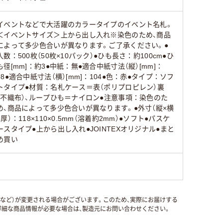
イベントなどで大活躍のカラータイプのイベント名札。
＜イベントサイズ＞上から出し入れ※染色のため、商品
によって多少色合いが異なります。ご了承ください。●
入数：500枚（50枚×10パック）●ひも長さ：約100cm●ひ
も径[mm]：約3●中紙：無●適合中紙寸法（縦）[mm]：
98●適合中紙寸法（横）[mm]：104●色：赤●タイプ：ソフ
トタイプ●材質：名札ケース＝表（ポリプロピレン）裏
（不織布）、ループひも＝ナイロン●注意事項：染色のた
め、商品によって多少色合いが異なります。●外寸（縦×横
×厚）：118×110×0.5mm（溶着約2mm）●ソフト●パスケ
ースタイプ●上から出し入れ●JOINTEXオリジナル●まと
め買い
国など）が変更される場合がございます。このため、実際にお届けする
細な商品情報が必要な場合は、製造元にお問い合わせください。