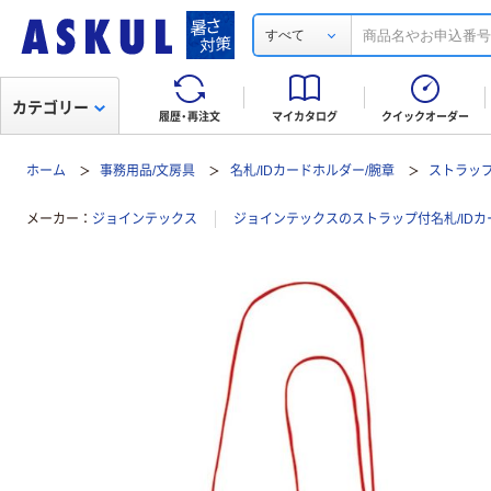
すべて
カテゴリー
履歴・再注文
マイカタログ
クイックオーダー
ホーム
事務用品/文房具
名札/IDカードホルダー/腕章
ストラップ
メーカー
ジョインテックス
ジョインテックスのストラップ付名札/ID