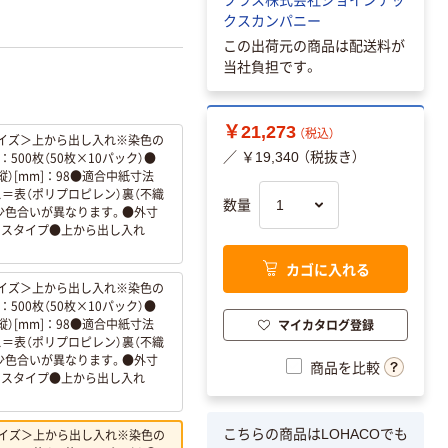
クスカンパニー
この出荷元の商品は配送料が
当社負担です。
￥21,273
（税込）
イズ＞上から出し入れ※染色の
00枚（50枚×10パック）●
／ ￥19,340 （税抜き）
）[mm]：98●適合中紙寸法
ス＝表（ポリプロピレン）裏（不織
数量
少色合いが異なります。●外寸
ケースタイプ●上から出し入れ
カゴに入れる
イズ＞上から出し入れ※染色の
00枚（50枚×10パック）●
）[mm]：98●適合中紙寸法
マイカタログ登録
ス＝表（ポリプロピレン）裏（不織
少色合いが異なります。●外寸
商品を比較
ケースタイプ●上から出し入れ
イズ＞上から出し入れ※染色の
こちらの商品はLOHACOでも