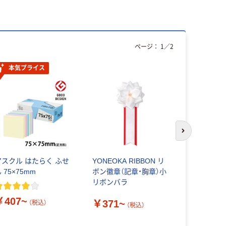
ページ：
1
／
2
本気プライス
次のスライド
アスクル はたらく ふせ
YONEOKA RIBBON リ
スリーエム（
 75×75mm
ボン徽章（記章・胸章）小
イット ふせ
リボンバラ
紙 スリム
25×7.5/5
￥407~
￥371~
テルカラー
（税込）
（税込）
￥230~