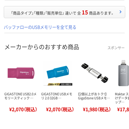
15
「商品タイプ」「種類」「販売単位」 違いで 全
商品あります。
バッファローのUSBメモリーを全て見る
メーカーからのおすすめ商品
スポンサー
GIGASTONE USB2.0メ
GIGASTONE USBメモ
【2個以上がおトク！】
Maktar
モリースティック …
リ 2.0 32GB …
GigaStone USBメモ…
けデータ
ップ…
¥2,070（税込）
¥2,070（税込）
¥1,980（税込）
¥17,