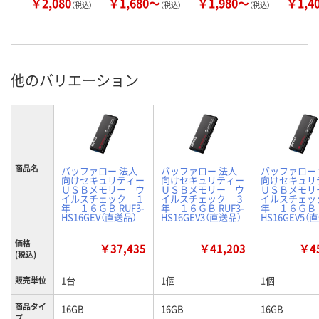
￥2,080
￥1,680～
￥1,980～
￥1,4
（税込）
（税込）
（税込）
他のバリエーション
商品名
バッファロー 法人
バッファロー 法人
バッファロー
向けセキュリティー
向けセキュリティー
向けセキュリ
ＵＳＢメモリー ウ
ＵＳＢメモリー ウ
ＵＳＢメモリ
イルスチェック １
イルスチェック ３
イルスチェッ
年 １６ＧＢ RUF3-
年 １６ＧＢ RUF3-
年 １６ＧＢ R
HS16GEV（直送品）
HS16GEV3（直送品）
HS16GEV5（
価格
￥37,435
￥41,203
￥45
(税込)
1台
1個
1個
販売単位
商品タイ
16GB
16GB
16GB
プ