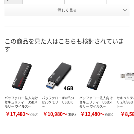
詳しく見る
1年
3年
5年
種類
お申込番
RA17854
XU78367
XU78371
号
直送品
あり
在庫
この商品を見た人はこちらも検討されていま
す
8月18日（火）まで
8月19日（水）
お届け日
数量
数量
在庫切れです
（次回入荷日未定）
カゴへ
カ
バッファロー 法人向け
バッファロー（Bufflo）
バッファロー 法人向け
セキュリティ
セキュリティーUSBメ
USBメモリー USB3.0
セキュリティーUSBメ
リ 2/4/8GB
モリー ウイルス…
…
モリー ウイルス…
ト…
￥17,480～
￥10,980～
￥12,480～
￥8,5
（税込）
（税込）
（税込）