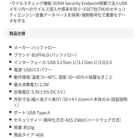
・ウイルスチェック機能：DiXiM Security Endpoint搭載で法人USB
メモリ内へのウイルス混入や感染を防ぐ・ESET社(TM)のセキュリ
ティエンジン・定義データベースを採用・強制暗号化で重要なデー
タを守る
商品仕様
メーカー：バッファロー
ブランド：BUFFALO（バッファロー）
インターフェース：USB 3.2（Gen 1）/3.1（Gen 1）/3.0/2.0
電源：USBバスパワー
動作環境：温度：0～40℃、湿度：10～85％※結露なきこと
最大消費電力：2.5W
定格電圧：5.0V±5%（DC 5 V ）
外形寸法（幅×高さ×奥行）：55×9×21mm※本体のみ（突起部除
く）
ポート：USB Type-A
セキュリティー：暗号化方式：AES 256bit（ハードウェア方式）
質量：約10g
商品タイプ：4GB