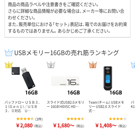
商品の商品ラベルや注意書きをご確認ください。
さらに詳細な商品情報が必要な場合は、メーカー等にお問い合
わせください。
また、販売単位における「セット」表記は、箱でのお届けをお約束
するものではありません。あらかじめご了承ください。
USBメモリー16GBの売れ筋ランキング
バッファロー ＵＳＢ３．
スライド式USB2.0メモリ
Team（チーム） USBメモ
バ
１（Ｇｅｎ１）／ＵＳＢ
ー 16GB HIDISC HD…
リー USB2.0 スライド
K1
３．０対応 Ｕ…
式…
(
3件
)
￥2,080
￥1,680～
￥1,408～
（税込）
（税込）
（税込）