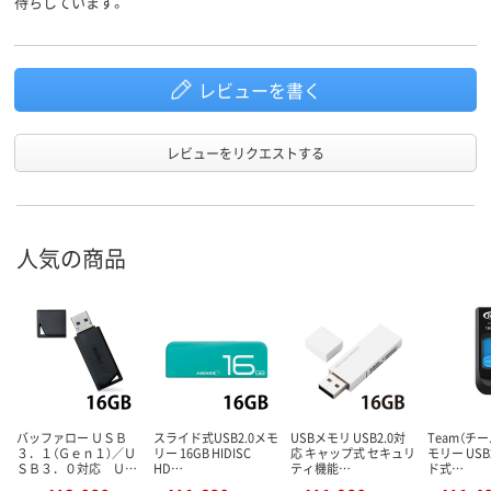
待ちしています。
レビューを書く
レビューをリクエストする
人気の商品
バッファロー ＵＳＢ
スライド式USB2.0メモ
USBメモリ USB2.0対
Team（チー
３．１（Ｇｅｎ１）／Ｕ
リー 16GB HIDISC
応 キャップ式 セキュリ
モリー USB
ＳＢ３．０対応 Ｕ…
HD…
ティ機能…
ド式…