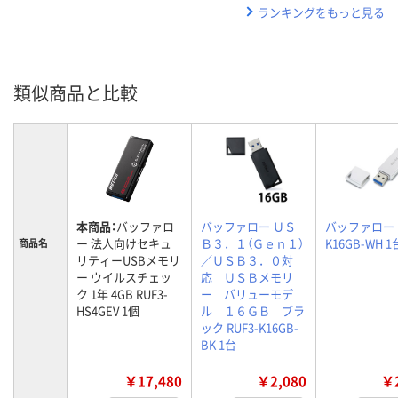
ランキングをもっと見る
類似商品と比較
本商品：
バッファロ
バッファロー ＵＳ
バッファロー R
ー 法人向けセキュ
Ｂ３．１（Ｇｅｎ１）
K16GB-WH 1
商品名
リティーUSBメモリ
／ＵＳＢ３．０対
ー ウイルスチェッ
応 ＵＳＢメモリ
ク 1年 4GB RUF3-
ー バリューモデ
HS4GEV 1個
ル １６ＧＢ ブラ
ック RUF3-K16GB-
BK 1台
￥17,480
￥2,080
￥2