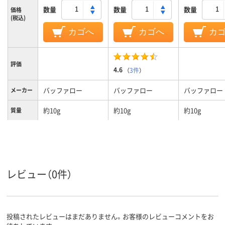
数量
数量
数量
価格
(税込)
カゴへ
カゴへ
カ
評価
4.6
（
3件
）
バッファロー
バッファロー
バッファロー
メーカー
約10g
約10g
約10g
質量
レビュー（0件）
投稿されたレビューはまだありません。お客様のレビューコメントをお