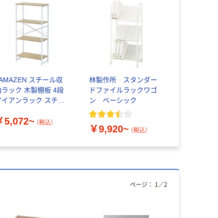
YAMAZEN スチール収
林製作所 スタンダー
納ラック 木製棚板 4段
ドファイルラックワゴ
アイアンラック スチー
ン ベーシック
ルラック
￥5,072~
（税込）
￥9,920~
（税込）
ページ：
1
／
2