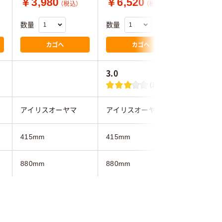
￥3,980
￥6,520
￥6,2
（税込）
（税込）
数量
数量
数量
カゴへ
カゴへ
3.0
(1)
アイリスオーヤマ
アイリスオーヤマ
YAMAZE
415mm
415mm
420mm
880mm
880mm
1010mm
290mm
290mm
275mm
3段
3段
4段