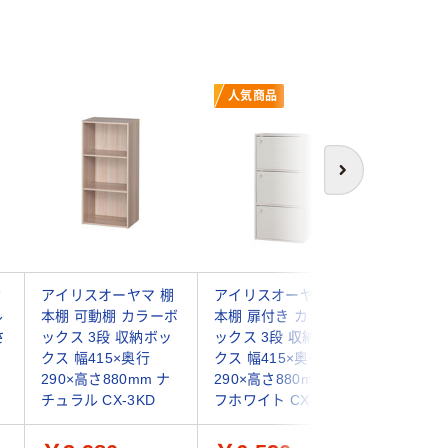
人気商品
人気商
次へ
動
アイリスオーヤマ 棚
アイリスオーヤマ 棚
山善 YA
ル
本棚 可動棚 カラーボ
本棚 扉付き カラーボ
スター付
さ
ックス 3段 収納ボッ
ックス 3段 収納ボッ
ック4段 
クス 幅415×奥行
クス 幅415×奥行
275×高さ
290×高さ880mm ナ
290×高さ880mm オ
ーク／ブ
チュラル CX-3KD
フホワイト CX-33D
（直送品）