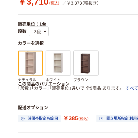
￥3,710
／￥3,373（税抜き）
（税込）
販売単位：1台
段数
カラーを選択
ナチュラル
ホワイト
ブラウン
この商品のバリエーション
「段数」「カラー」「販売単位」違いで 全9商品 あります。
すべ
配送オプション
￥385
時間帯指定 指定可
置き場所指定 利用
（税込）