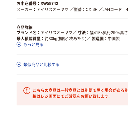
お申込番号：XW58742
メーカー：アイリスオーヤマ
／型番：CX-3F
／JANコード：49
商品詳細
ブランド名
アイリスオーヤマ
／
寸法
幅415×奥行290×高さ
最大積載質量
約30kg(棚板1枚あたり)
／
製造国
中国製
もっと見る
類似商品と比較する
こちらの商品は一般商品とは別便で届く場合がある別
細はレジ画面にてご確認をお願い致します。