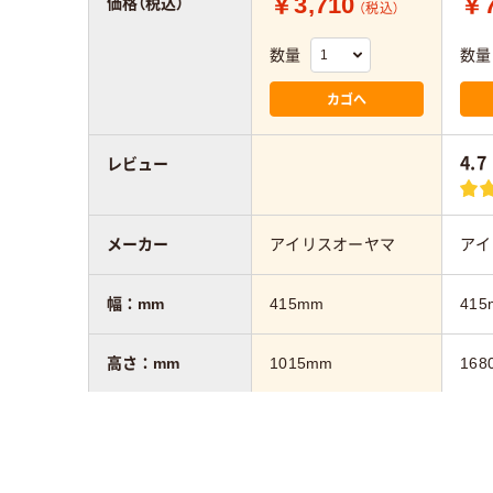
￥3,710
￥7
価格（税込）
（税込）
数量
数量
カゴへ
4.7
レビュー
メーカー
アイリスオーヤマ
アイ
幅：mm
415mm
415
高さ：mm
1015mm
168
奥行：mm
290mm
290
段数
3段
5段