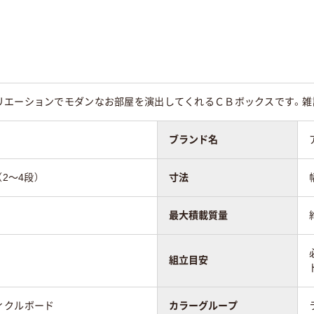
イト系
ホワイト系
ナチュラル
kg
約9kg
6kg
リエーションでモダンなお部屋を演出してくれるＣＢボックスです。雑誌
ブランド名
2～4段）
寸法
最大積載質量
組立目安
ィクルボード
カラーグループ