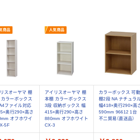
気商品
人気商品
リスオーヤマ 棚
アイリスオーヤマ 棚
カラーボックス 可
 カラーボックス
本棚 カラーボックス
棚2段 NA ナチュラ
 A4ファイル対応
3段 収納ボックス 幅
幅418×奥行290×高
15×奥行290×高さ
415×奥行290×高さ
590mm 96612 1台
80mm オフホワイ
880mm オフホワイト
不二貿易（直送品）
X-5F
CX-3