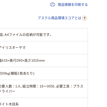
商品情報を印刷する
ベージュ系
ホワイト系
ライト木
アスクル商品環境スコアとは
約9kg
約12kg
約6.8kg
、A4ファイルの収納が可能です。
アイリスオーヤマ
幅415×奥行290×高さ1015mm
約30kg(棚板1枚あたり)
必要人数：1人、組立時間：15～30分、必要工具：プラス
ドライバー
ライト木目系