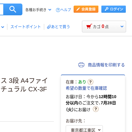
ヘルプ
各種お手続き
0
スイートポイント
あとで買う
カゴ
点
商品情報を印刷する
 3段 A4ファイ
在庫：
あり
ナチュラル CX-3F
希望の数量で在庫確認
お届け日：今から
12時間10
分以内
のご注文で、
7月28日
（火）
にお届け
お届け先：