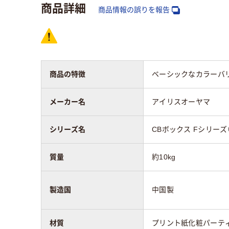
商品詳細
商品情報の誤りを報告
カラーグループ
ライト木目系
ホワ
質量
約10kg
約15
商品の特徴
ベーシックなカラーバ
メーカー名
アイリスオーヤマ
シリーズ名
CBボックス Fシリーズ（
質量
約10kg
製造国
中国製
材質
プリント紙化粧パーテ