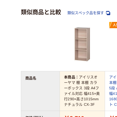
類似商品と比較
類似スペック品を探す
人
本商品：
アイリスオ
アイ
商品名
ーヤマ 棚 本棚 カラ
本棚
ーボックス 3段 A4フ
5段
ァイル対応 幅415×奥
幅4
行290×高さ1015mm
16
ナチュラル CX-3F
ト C