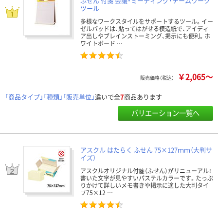
ふせん 付箋 会議・ミーティング・チームワーク
ツール
多様なワークスタイルをサポートするツール。イー
ゼルパッドは、貼ってはがせる模造紙で、アイディ
ア出しやブレインストーミング、掲示にも便利。ホ
ワイトボード …
￥2,065～
販売価格（税込）
「商品タイプ」「種類」「販売単位」
違いで全
7
商品あります
バリエーション一覧へ
アスクル はたらく ふせん 75×127ｍｍ（大判サ
イズ）
アスクルオリジナル付箋（ふせん）がリニューアル！
書いた文字が見やすいパステルカラーです。たっぷ
りかけて詳しいメモ書きや掲示に適した大判タイ
プ75×12 …