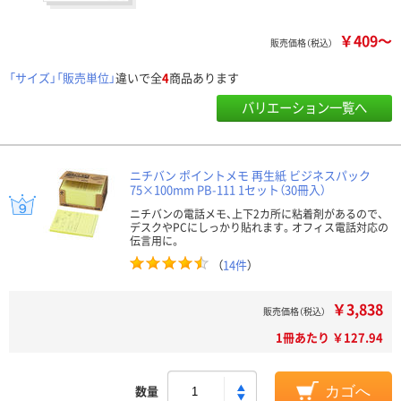
￥409～
販売価格（税込）
「サイズ」「販売単位」
違いで全
4
商品あります
バリエーション一覧へ
ニチバン ポイントメモ 再生紙 ビジネスパック
75×100mm PB-111 1セット（30冊入）
ニチバンの電話メモ、上下2カ所に粘着剤があるので、
デスクやPCにしっかり貼れます。オフィス電話対応の
伝言用に。
（
14件
）
￥3,838
販売価格（税込）
1冊あたり ￥127.94
数量
カゴへ