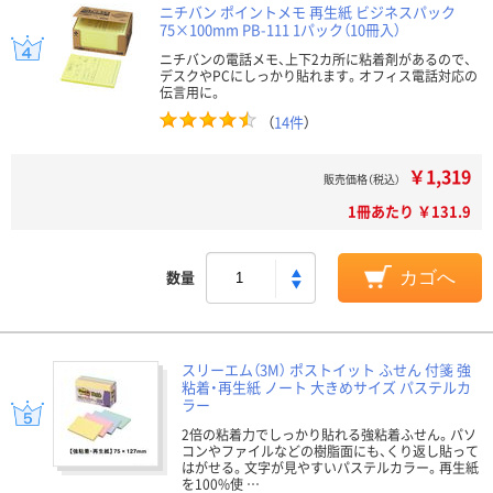
ニチバン ポイントメモ 再生紙 ビジネスパック
75×100mm PB-111 1パック（10冊入）
ニチバンの電話メモ、上下2カ所に粘着剤があるので、
デスクやPCにしっかり貼れます。オフィス電話対応の
伝言用に。
（
14件
）
￥1,319
販売価格（税込）
1冊あたり ￥131.9
数量
カゴへ
スリーエム（3M） ポストイット ふせん 付箋 強
粘着・再生紙 ノート 大きめサイズ パステルカ
ラー
2倍の粘着力でしっかり貼れる強粘着ふせん。パソ
コンやファイルなどの樹脂面にも、くり返し貼って
はがせる。文字が見やすいパステルカラー。再生紙
を100%使 …