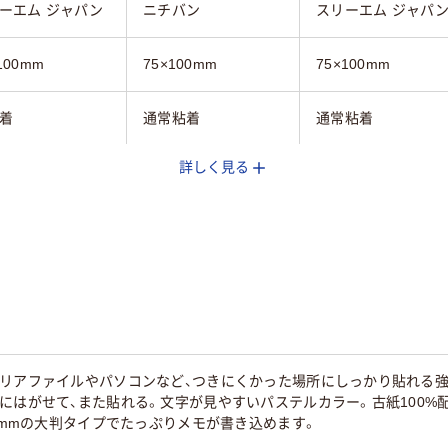
ーエム ジャパン
ニチバン
スリーエム ジャパ
100mm
75×100mm
75×100mm
着
通常粘着
通常粘着
詳しく見る
ート
単色
アソート
ンダード
スタンダード
スタンダード
ロー系、オレンジ
イエロー系、グリー
グリーン系、ピン
イエロー系
系、ピンク系、ブルー
、ブルー系
系
ンカラー
パステルカラー
パステルカラー
リアファイルやパソコンなど、つきにくかった場所にしっかり貼れる強
にはがせて、また貼れる。文字が見やすいパステルカラー。古紙100%
00mmの大判タイプでたっぷりメモが書き込めます。
120