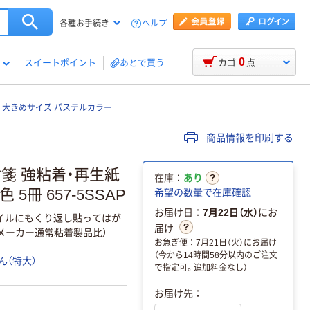
ヘルプ
各種お手続き
0
スイートポイント
あとで買う
カゴ
点
ト 大きめサイズ パステルカラー
商品情報を印刷する
付箋 強粘着・再生紙
在庫：
あり
5冊 657-5SSAP
希望の数量で在庫確認
お届け日：
7月22日（水）
にお
イルにもくり返し貼ってはが
届け
メーカー通常粘着製品比）
お急ぎ便：7月21日（火）にお届け
（今から14時間58分以内のご注文
ん（特大）
で指定可。追加料金なし）
お届け先：