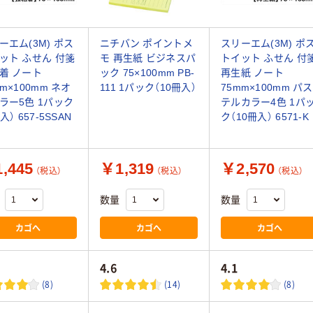
ーエム(3M) ポス
ニチバン ポイントメ
スリーエム(3M) ポ
ット ふせん 付箋
モ 再生紙 ビジネスパ
トイット ふせん 付
着 ノート
ック 75×100mm PB-
再生紙 ノート
mm×100mm ネオ
111 1パック（10冊入）
75mm×100mm パス
ラー5色 1パック
テルカラー4色 1パ
入） 657-5SSAN
ク（10冊入） 6571-K
,445
￥1,319
￥2,570
（税込）
（税込）
（税込）
数量
数量
カゴへ
カゴへ
カゴへ
4.6
4.1
(8)
(14)
(8)