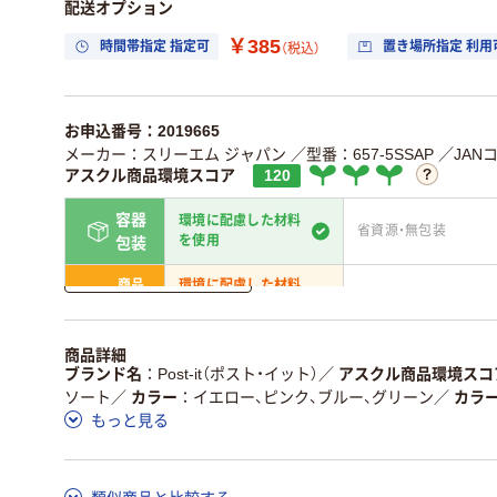
配送オプション
￥385
時間帯指定 指定可
置き場所指定 利用
（税込）
お申込番号：2019665
メーカー：スリーエム ジャパン
／型番：657-5SSAP
／JANコ
アスクル商品環境スコア
120
容器
環境に配慮した材料
省資源・無包装
を使用
包装
詳しく見る
商品
環境に配慮した材料
省資源・省エネ・節水
本体
を使用
独自の回収スキームがあ
アスクルで資源循環し
商品詳細
仕組
る
ている
ブランド名
Post-it（ポスト・イット）
／
アスクル商品環境スコ
ソート
／
カラー
イエロー、ピンク、ブルー、グリーン
／
カラ
この商品の環境配慮ポイントです。詳しくはページ下部の商品
もっと見る
ア詳細／加点項目
」で確認できます。