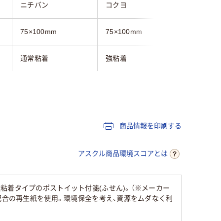
ン
ニチバン
コクヨ
スリーエ
75×100mm
75×100mm
75x100
通常粘着
強粘着
通常粘着
単色
単色
スタンダード
7色
スタンダ
商品情報を印刷する
ン
イエロー系
イエロー
アスクル商品環境スコアとは
パステルカラー
パステルカラー
パステル
粘着タイプのポストイット付箋(ふせん)。（※メーカー
配合の再生紙を使用。環境保全を考え、資源をムダなく利