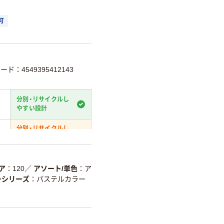
可
ード：4549395412143
分別・リサイクルし
やすい設計
分別・リサイクルし
やすい設計
温室効果ガスなどの
削減
ア
120
／
アソート/単色
ア
ーシリーズ
パステルカラー
詳細「
アスクル商品環境スコ