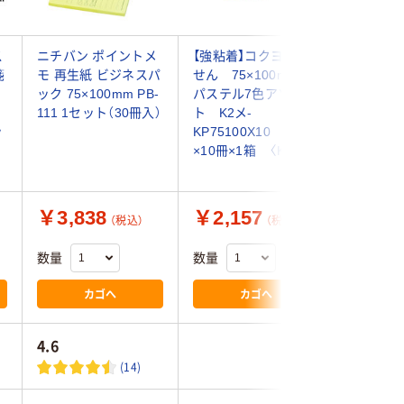
ス
ニチバン ポイントメ
【強粘着】コクヨ ふ
スリーエム
箋
モ 再生紙 ビジネスパ
せん 75×100mm
トイット
ック 75×100mm PB-
パステル7色アソー
再生紙 
111 1セット（30冊入）
ト K2メ-
75mm×1
ッ
KP75100X10 90枚
ロー 1セ
×10冊×1箱 〈K2〉
657RP-Y
￥3,838
￥2,157
￥1,8
（税込）
（税込）
数量
数量
数量
カゴへ
カゴへ
4.6
(14)