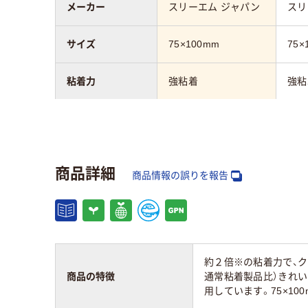
メーカー
スリーエム ジャパン
スリ
サイズ
75×100mm
75×
粘着力
強粘着
強粘
アソート／単色
アソート
アソ
種類
スタンダード
スタ
商品詳細
商品情報の誤りを報告
カラータイプ
イエロー系、グリーン
イエ
系、ピンク系、ブルー
系、
系
ク系
カラーシリーズ
パステルカラー
ネオ
約２倍※の粘着力で、ク
商品の特徴
通常粘着製品比）きれい
用しています。75×1
アスクル商品環境
120
75