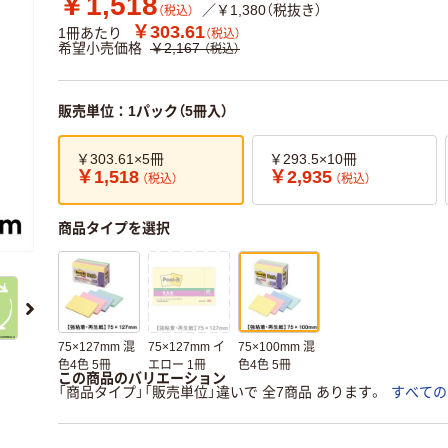
￥1,518
／￥1,380（税抜き）
（税込）
￥303.61
1冊あたり
（税込）
希望小売価格
￥2,167
（税込）
販売単位：1パック（5冊入）
￥303.61×5冊
￥293.5×10冊
￥1,518
￥2,935
（税込）
（税込）
商品タイプを選択
75×127mm 混
75×127mm イ
75×100mm 混
色4色 5冊
エロー 1冊
色4色 5冊
この商品のバリエーション
「商品タイプ」「販売単位」違いで 全7商品 あります。
すべての