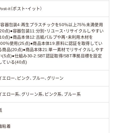
Post-it（ポスト・イット）
●容器包装4:再生プラスチックを50％以上75％未満使用
(20点)●容器包装11:分別・リユース・リサイクルしやすい
(10点)●商品本体12:古紙パルプや再・未利用木材を
100％使用(25点)●商品本体19:原料に認証を取得してい
る商品(20点)●商品本体21:単一素材でリサイクルしやす
い(5点)●仕組み30-2:SBT認証取得/SBT準拠目標を設定
している(40点)
イエロー、ピンク、ブルー、グリーン
イエロー系、グリーン系、ピンク系、ブルー系
紙
強粘着