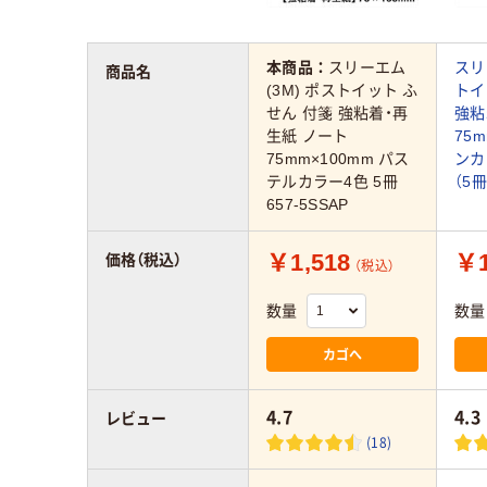
本商品：
スリーエム
スリ
商品名
(3M) ポストイット ふ
トイ
せん 付箋 強粘着・再
強粘
生紙 ノート
75
75mm×100mm パス
ンカ
テルカラー4色 5冊
（5冊
657-5SSAP
￥1,518
￥1
価格（税込）
（税込）
数量
数量
カゴへ
4.7
4.3
レビュー
(18)