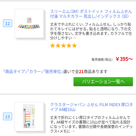
スリーエム（3M） ポストイット フィルムふせん
付箋 マルチカラー 見出し/インデックス （旧）
12
丈夫でやぶれにくい、フィルムふせん。しっかり貼
れてキレイにはがせる。貼ると透明になり、下の文
字を隠さない。文字も書き込めます。カラフルで仕
分けしやすい …
￥395～
販売価格（税込）
「商品タイプ」「カラー」「販売単位」
違いで全
21
商品あります
バリエーション一覧へ
クラスタージャパン ふせん FILM INDEX 厚口タ
イプ A4縦10山
13
丈夫で折れにくい厚口タイプのフィルムふせんで
す。A4縦サイズの書類に10山が並べて貼れる設計
になっています。書類の分類や長期保管のインデッ
クス+メモに …