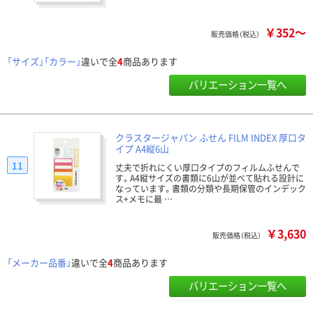
￥352～
販売価格（税込）
「サイズ」「カラー」
違いで全
4
商品あります
バリエーション一覧へ
クラスタージャパン ふせん FILM INDEX 厚口タ
イプ A4縦6山
11
丈夫で折れにくい厚口タイプのフィルムふせんで
す。A4縦サイズの書類に6山が並べて貼れる設計に
なっています。書類の分類や長期保管のインデック
ス+メモに最 …
￥3,630
販売価格（税込）
「メーカー品番」
違いで全
4
商品あります
バリエーション一覧へ