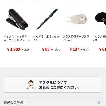
マックス ホッチキ
ぺんてる 水性サイン
プラス 修正テープスラ
マックス 
ス バイモ11フラーメ
ペン
イドWH
ミオ
￥1,980～
￥88～
￥187～
￥6
（税込）
（税込）
（税込）
アスクルについて
お気軽にご質問ください。
新規会員登録