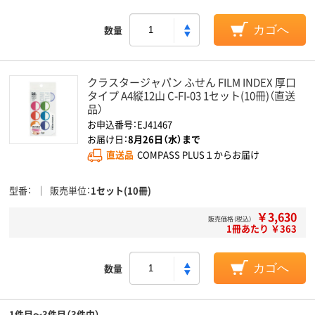
数量
カゴへ
クラスタージャパン ふせん FILM INDEX 厚口
タイプ A4縦12山 C-FI-03 1セット(10冊)（直送
品）
お申込番号：EJ41467
お届け日：
8月26日（水）まで
直送品
COMPASS PLUS１からお届け
型番
販売単位
1セット(10冊)
￥3,630
販売価格（税込）
1冊あたり ￥363
数量
カゴへ
1件目～3件目（3件中）