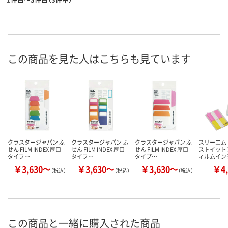
この商品を見た人はこちらも見ています
クラスタージャパン ふ
クラスタージャパン ふ
クラスタージャパン ふ
スリーエム 
せん FILM INDEX 厚口
せん FILM INDEX 厚口
せん FILM INDEX 厚口
ストイット
タイプ…
タイプ…
タイプ…
ィルムイン
￥3,630～
￥3,630～
￥3,630～
￥4,
（税込）
（税込）
（税込）
この商品と一緒に購入された商品