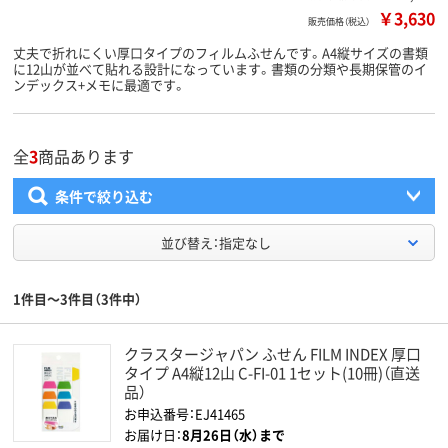
￥3,630
販売価格（税込）
丈夫で折れにくい厚口タイプのフィルムふせんです。A4縦サイズの書類
に12山が並べて貼れる設計になっています。書類の分類や長期保管のイ
ンデックス+メモに最適です。
全
3
商品あります
条件で絞り込む
並び替え：指定なし
1件目～3件目（3件中）
クラスタージャパン ふせん FILM INDEX 厚口
タイプ A4縦12山 C-FI-01 1セット(10冊)（直送
品）
お申込番号：EJ41465
お届け日：
8月26日（水）まで