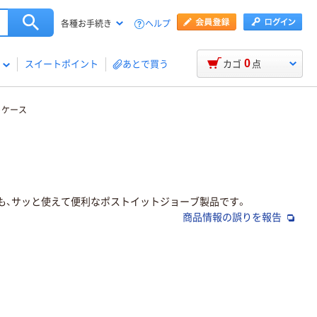
ヘルプ
各種お手続き
0
スイートポイント
あとで買う
カゴ
点
トケース
も、サッと使えて便利なポストイットジョーブ製品です。
商品情報の誤りを報告