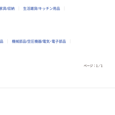
家具/収納
生活雑貨/キッチン用品
品
機械部品/空圧機器/電気・電子部品
ページ：
1
／
1