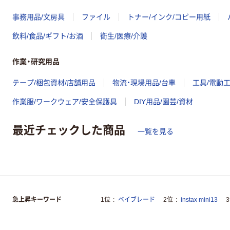
事務用品/文房具
ファイル
トナー/インク/コピー用紙
飲料/食品/ギフト/お酒
衛生/医療/介護
作業・研究用品
テープ/梱包資材/店舗用品
物流・現場用品/台車
工具/電動
作業服/ワークウェア/安全保護具
DIY用品/園芸/資材
最近チェックした商品
一覧を見る
急上昇キーワード
1位
ベイブレード
2位
instax mini13