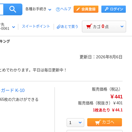
各種お手続き
ヘルプ
け先
0
スイートポイント
カゴ
点
あとで買う
-0061
キング
更新日：
2026年8月6日
とめでわかります。平日は毎日更新中！
販売価格（税込）
ガード K-10
￥441
165枚の穴あけができる
販売価格（税抜き）
￥401
1枚あたり ￥44.1
カゴへ