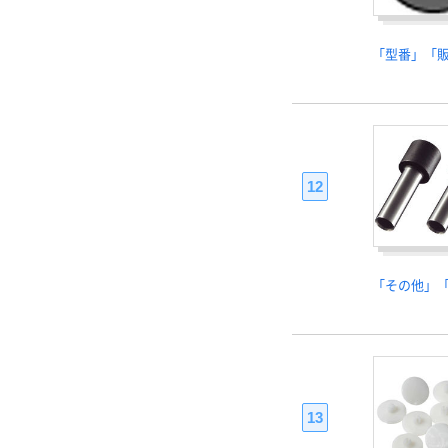
「型番」「
12
「その他」
13