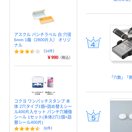
アスクル パンチラベル 白 穴径
6mm 1箱（2800片入） オリジ
ナル
（
34件
）
￥990
（税込）
「穴数」「
コクヨ ワンパッチスタンプ 本
体 2穴タイプ1個+詰め替えシー
ル400片入セット パンチ穴補強
シール 1セット(本体2穴1個+詰
替シール400片)
（
6件
）