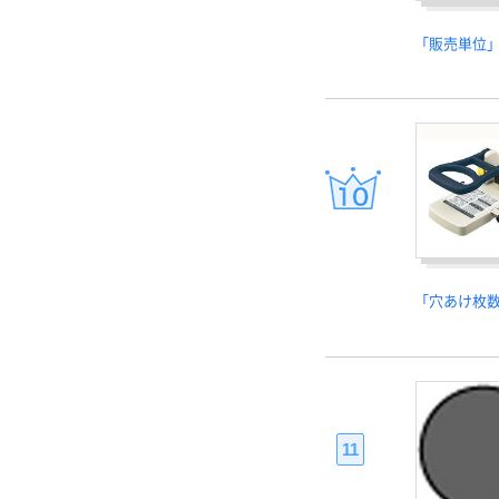
「販売単位
「穴あけ枚
11