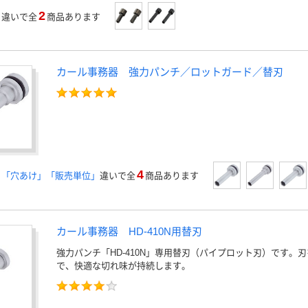
2
」
違いで全
商品あります
カール事務器 強力パンチ／ロットガード／替刃
4
」「穴あけ」「販売単位」
違いで全
商品あります
カール事務器 HD-410N用替刃
強力パンチ「HD-410N」専用替刃（パイプロット刃）です。
で、快適な切れ味が持続します。