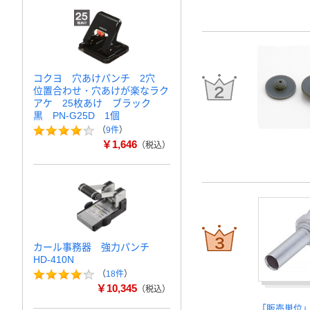
コクヨ 穴あけパンチ 2穴
位置合わせ・穴あけが楽なラク
アケ 25枚あけ ブラック
黒 PN-G25D 1個
（
9件
）
￥1,646
（税込）
カール事務器 強力パンチ
HD-410N
（
18件
）
￥10,345
（税込）
「販売単位