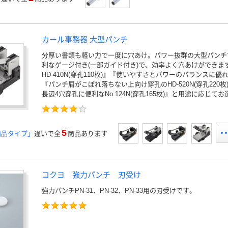
カール事務器 大型パンチ
分厚い書類も軽い力で一度に穴あけ。パワー抜群の大型パンチ
利なゲージ付き(一部ガイド付き)で、効率よく穴あけができま
HD-410N(穿孔110枚)』『使いやすさとパワーのバランスに優れたN
『パンチ屑がこぼれ落ちない上向け穿孔のHD-520N(穿孔220枚)/HD
長辺4穴穿孔に便利なNo.124N(穿孔165枚)』と用途に応じて
5
商品タイプ」
違いで全
商品あります
コクヨ 強力パンチ 刃受け
強力パンチPN-31、PN-32、PN-33用の刃受けです。