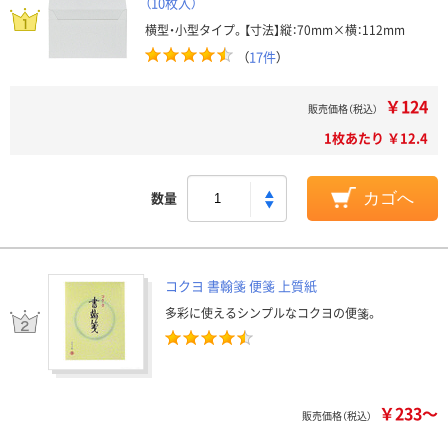
（10枚入）
横型・小型タイプ。【寸法】縦：70mm×横：112mm
（
17件
）
￥124
販売価格（税込）
1枚あたり ￥12.4
数量
カゴへ
コクヨ 書翰箋 便箋 上質紙
多彩に使えるシンプルなコクヨの便箋。
￥233～
販売価格（税込）