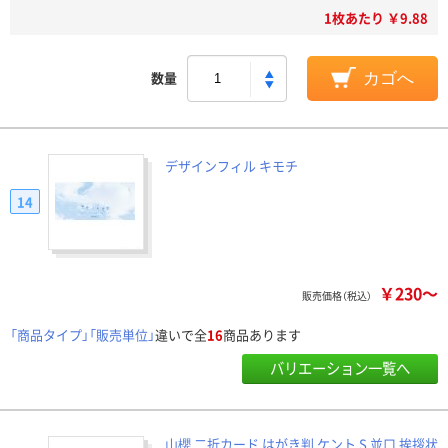
1枚あたり ￥9.88
数量
カゴへ
デザインフィル キモチ
14
￥230～
販売価格（税込）
「商品タイプ」「販売単位」
違いで全
16
商品あります
バリエーション一覧へ
山櫻 二折カード はがき判 ケント S 並口 挨拶状