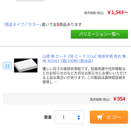
￥1,543～
販売価格（税込）
「商品タイプ」「カラー」
違いで全
5
商品あります
バリエーション一覧へ
山櫻 単 カード 2号 ビーナスCoC 挨拶状用 角丸 無
地 302061 1箱(100枚)（直送品）
22
優しい白さの挨拶状用紙です。役員改選や住所移転な
どのお知らせのなど大切なお知らせにお使いいただけ
る上品な風合いがあります。この製品は森林認証紙を
使用し …
￥954
販売価格（税込）
数量
カゴへ