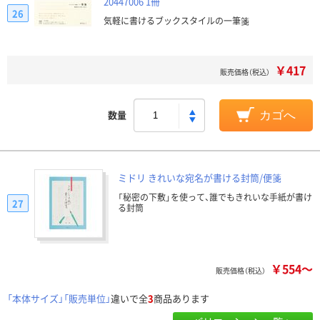
20447006 1冊
26
気軽に書けるブックスタイルの一筆箋
￥417
販売価格（税込）
数量
カゴへ
ミドリ きれいな宛名が書ける封筒/便箋
「秘密の下敷」を使って、誰でもきれいな手紙が書け
27
る封筒
￥554～
販売価格（税込）
「本体サイズ」「販売単位」
違いで全
3
商品あります