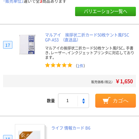
「販売単位」
違いで全
3
商品あります
バリエーション一覧へ
マルアイ 挨拶状二折カード50枚ケント風FSC
GP-A53 （直送品）
17
マルアイの挨拶状二折カード50枚ケント風FSC。手書
き、レーザー、インクジェットプリンタに対応しており
ます。
（
1件
）
￥1,650
販売価格（税込）
数量
カゴへ
ライフ 情報カード B6
18