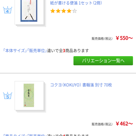
紙が書ける便箋 1セット（2冊）
￥550～
販売価格（税込）
「本体サイズ」「販売単位」
違いで全
3
商品あります
バリエーション一覧へ
コクヨ（KOKUYO） 書翰箋 別寸 70枚
￥462～
販売価格（税込）
「商品タイプ」「販売単位」
違いで全
4
商品あります