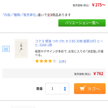
￥275～
販売価格（税込）
「内容」「種類」「販売単位」
違いで全
3
商品あります
バリエーション一覧へ
コクヨ 便箋 つれづれ セミB5 35枚 縦罫10行 ヒー
ヒ-326N 1冊
11
紙質やデザインが多彩で、お気に入りの「決定版」が選
べる。
（
1件
）
￥762
販売価格（税込）
数量
カゴへ