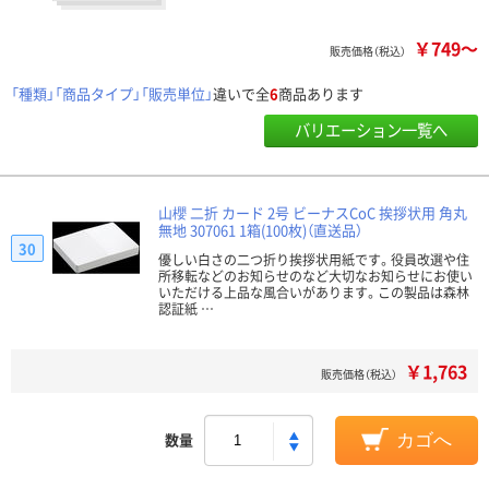
￥749～
販売価格（税込）
「種類」「商品タイプ」「販売単位」
違いで全
6
商品あります
バリエーション一覧へ
山櫻 二折 カード 2号 ビーナスCoC 挨拶状用 角丸
無地 307061 1箱(100枚)（直送品）
30
優しい白さの二つ折り挨拶状用紙です。役員改選や住
所移転などのお知らせのなど大切なお知らせにお使い
いただける上品な風合いがあります。この製品は森林
認証紙 …
￥1,763
販売価格（税込）
数量
カゴへ