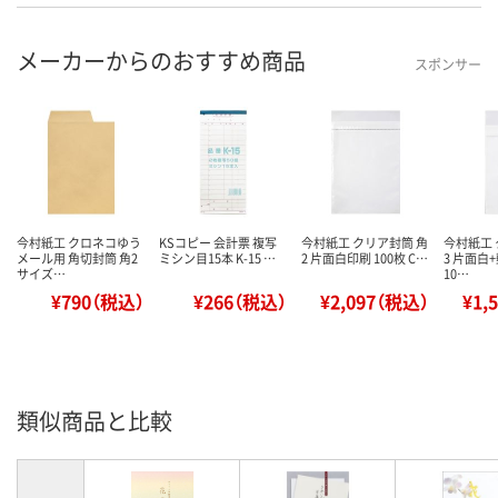
メーカーからのおすすめ商品
スポンサー
今村紙工 クロネコゆう
KSコピー 会計票 複写
今村紙工 クリア封筒 角
今村紙工 
メール用 角切封筒 角2
ミシン目15本 K-15 …
2 片面白印刷 100枚 C…
3 片面白
サイズ…
10…
¥790（税込）
¥266（税込）
¥2,097（税込）
¥1,
類似商品と比較