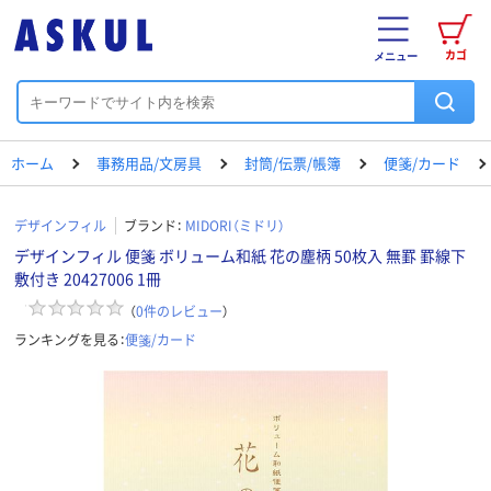
カゴ
メニュー
ホーム
事務用品/文房具
封筒/伝票/帳簿
便箋/カード
デザインフィル
ブランド：
MIDORI（ミドリ）
デザインフィル 便箋 ボリューム和紙 花の塵柄 50枚入 無罫 罫線下
敷付き 20427006 1冊
（
0
件のレビュー
）
ランキングを見る：
便箋/カード