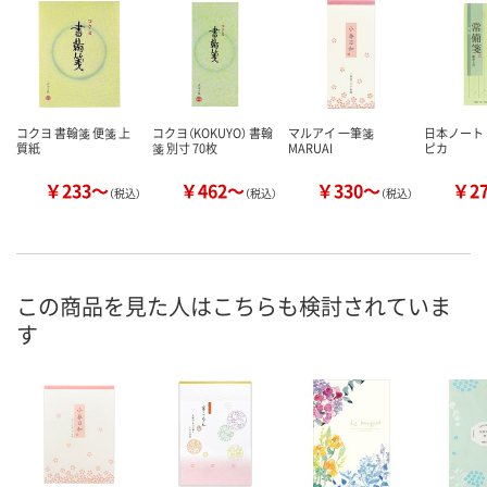
コクヨ 書翰箋 便箋 上
コクヨ（KOKUYO） 書翰
マルアイ 一筆箋
日本ノート 
質紙
箋 別寸 70枚
MARUAI
ピカ
￥233～
￥462～
￥330～
￥2
（税込）
（税込）
（税込）
この商品を見た人はこちらも検討されていま
す