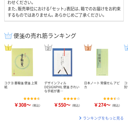
わせください。
また、販売単位における「セット」表記は、箱でのお届けをお約束
するものではありません。あらかじめご了承ください。
便箋の売れ筋ランキング
コクヨ 書翰箋 便箋 上質
デザインフィル
日本ノート 常備せん アピ
コ
紙
DESIGNPHIL 便箋 きれい
カ
別
な手紙が書…
￥308～
￥550～
￥274～
（税込）
（税込）
（税込）
ランキングをもっと見る