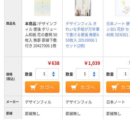
本商品：
デザインフ
デザインフィル き
日本ノート 便
商品名
ィル 便箋 ボリュー
れいな手紙が万年筆
ン301 花妙 セ
ム和紙 花の塵柄 50
で書ける便箋 無罫A
40枚 SEN301
枚入 無罫 罫線下敷
50枚入 20519006 1
付き 20427006 1冊
セット(2冊)
￥638
￥1,039
数量
数量
数量
価格
(税込)
カゴへ
カゴへ
カ
デザインフィル
デザインフィル
日本ノート
メーカー
罫線無し
罫線無し
罫線無し
罫線