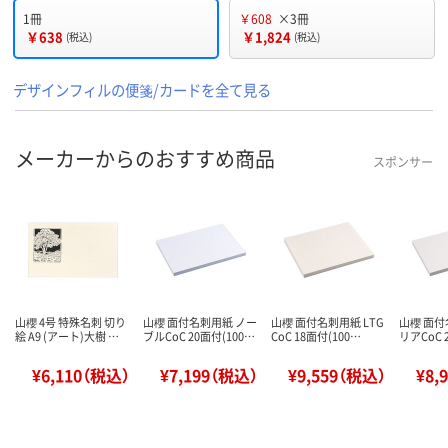
1冊
￥608
×3冊
￥638
￥1,824
(税込)
(税込)
デザインフィルの便箋/カードを全て見る
メーカーからのおすすめ商品
スポンサー
山櫻 4号 特殊名刺 切り
山櫻 面付名刺用紙 ノー
山櫻 面付名刺用紙 LTG
山櫻 面付
絵 A9 (アート)大樹 …
ブルCoC 20面付(100…
CoC 18面付(100…
リアCoC 
¥6,110（税込）
¥7,199（税込）
¥9,559（税込）
¥8,