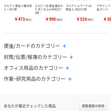
マルアイ 便箋 小春日和
エヌビー社 便箋 優あか
マルアイ ルブーケ A5
デザインフィ
ヒー38 1冊
り 京こもんA 4940217
便箋 ヒ-BQ10 1冊
箋 カード
1冊…
￥473
￥990
￥519
￥3
（税込）
（税込）
（税込）
便箋/カードのカテゴリー
封筒/伝票/帳簿のカテゴリー
オフィス用品のカテゴリー
作業・研究用品のカテゴリー
あなたが最近チェックした商品
閲覧履歴の削除