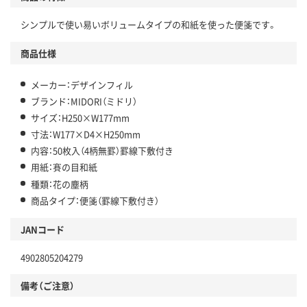
シンプルで使い易いボリュームタイプの和紙を使った便箋です。
商品仕様
メーカー：デザインフィル
ブランド：MIDORI（ミドリ）
サイズ：H250×W177mm
寸法：W177×D4×H250mm
内容：50枚入（4柄無罫）罫線下敷付き
用紙：賽の目和紙
種類：花の塵柄
商品タイプ：便箋（罫線下敷付き）
JANコード
4902805204279
備考（ご注意）