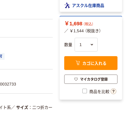
アスクル在庫商品
￥1,698
（税込）
／ ￥1,544 （税抜き）
数量
可
カゴに入れる
マイカタログ登録
032733
商品を比較
イト系
／
サイズ
二つ折カー