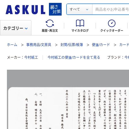
すべて
カテゴリー
履歴・再注文
マイカタログ
クイックオーダー
ホーム
事務用品/文房具
封筒/伝票/帳簿
便箋/カード
カー
メーカー
今村紙工
今村紙工の便箋/カードを全て見る
ブランド
今