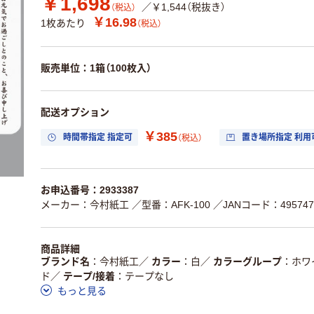
￥1,698
／￥1,544（税抜き）
（税込）
￥16.98
1枚あたり
（税込）
販売単位：1箱（100枚入）
配送オプション
￥385
時間帯指定 指定可
置き場所指定 利用
（税込）
お申込番号：2933387
メーカー：今村紙工
／型番：AFK-100
／JANコード：4957470
商品詳細
ブランド名
今村紙工
／
カラー
白
／
カラーグループ
ホワ
ド
／
テープ/接着
テープなし
もっと見る