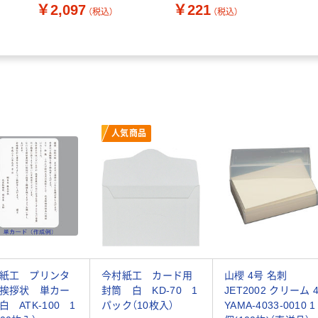
￥2,097
￥221
（税込）
（税込）
人気商品
紙工 プリンタ
今村紙工 カード用
山櫻 4号 名刺
挨拶状 単カー
封筒 白 KD-70 1
JET2002 クリーム 
白 ATK-100 1
パック（10枚入）
YAMA-4033-0010 1