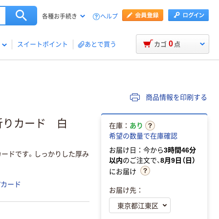
ヘルプ
各種お手続き
0
スイートポイント
あとで買う
カゴ
点
商品情報を印刷する
折りカード 白
在庫：
あり
希望の数量で在庫確認
お届け日：今から
3時間46分
カードです。しっかりした厚み
以内
のご注文で、
8月9日（日）
にお届け
/カード
お届け先：