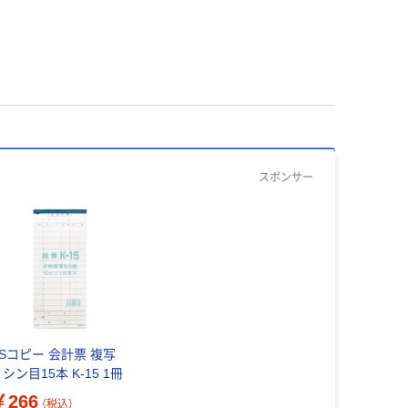
スポンサー
KSコピー 会計票 複写
シン目15本 K-15 1冊
￥266
（税込）