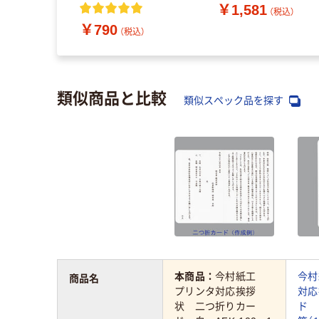
枚)
(100枚)
￥1,581
（税込）
￥790
（税込）
類似商品と比較
類似スペック品を探す
本商品：
今村紙工
今村
商品名
プリンタ対応挨拶
対応
状 二つ折りカー
ド 