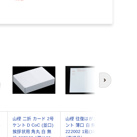
次へ
山櫻 二折 カード 2号
山櫻 往復はがき B ケ
山櫻 二
4
ケント D CoC (並口)
ント 薄口 白 無地
き判 ケン
挨拶状用 角丸 白 無
222002 1箱(100枚)
挨拶状用 