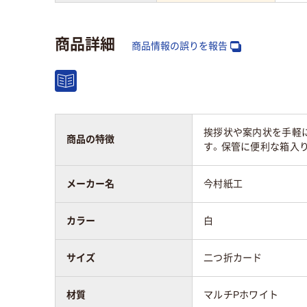
商品詳細
商品情報の誤りを報告
挨拶状や案内状を手軽
商品の特徴
す。保管に便利な箱入
メーカー名
今村紙工
カラー
白
サイズ
二つ折カード
材質
マルチPホワイト