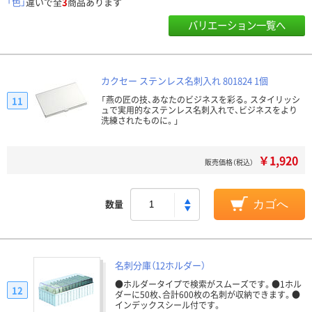
「色」
違いで全
3
商品あります
バリエーション一覧へ
カクセー ステンレス名刺入れ 801824 1個
「燕の匠の技、あなたのビジネスを彩る。スタイリッシ
11
ュで実用的なステンレス名刺入れで、ビジネスをより
洗練されたものに。」
￥1,920
販売価格（税込）
数量
カゴへ
名刺分庫（12ホルダー）
●ホルダータイプで検索がスムーズです。●1ホル
12
ダーに50枚、合計600枚の名刺が収納できます。●
インデックスシール付です。