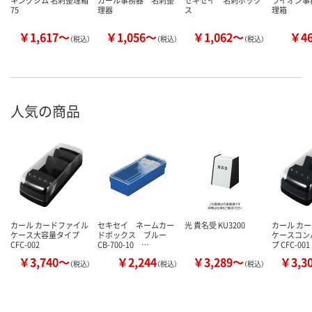
キングジム 名刺整理箱
カール事務器 名刺整
セキセイ 名刺ボック
ライオン事
75
理器
ス
理箱
￥1,617～
￥1,056～
￥1,062～
￥4
（税込）
（税込）
（税込）
人気の商品
カール カードファイル
セキセイ ネームカー
光 貴名受 KU3200
カール カ
ケース大容量タイプ
ドボックス ブルー
ケースコン
CFC-002
CB-700-10 …
プ CFC-001
￥3,740～
￥2,244
￥3,289～
￥3,3
（税込）
（税込）
（税込）