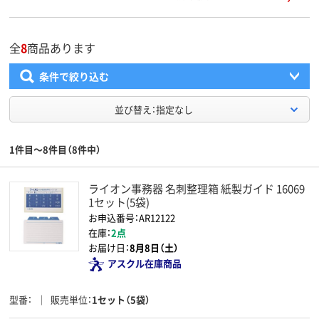
全
8
商品あります
条件で絞り込む
並び替え：指定なし
1件目～8件目（8件中）
ライオン事務器 名刺整理箱 紙製ガイド 16069
1セット(5袋)
お申込番号：AR12122
在庫：
2点
お届け日：
8月8日（土）
アスクル在庫商品
型番
販売単位
1セット（5袋）