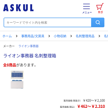
カゴ
メニュー
ホーム
事務用品/文房具
小物収納
名刺整理用品
名
メーカー
ライオン事務器
ライオン事務器 名刺整理箱
全8商品
があります。
￥420～￥2,100
販売価格（税抜き）
￥462
～
￥2,310
販売価格（税込）