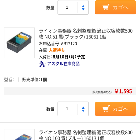
数量
カゴへ
ライオン事務器 名刺整理箱 適正収容枚数500
枚 NO.51 黒(ブラック) 16061 1個
お申込番号：AR12120
在庫：
入荷待ち
入荷日：
8月10日（月）予定
アスクル在庫商品
型番
販売単位
1個
￥1,595
販売価格（税込）
数量
カゴへ
ライオン事務器 名刺整理箱 適正収容枚数800
枚 NO.100 青(ブルー) 16013 1個