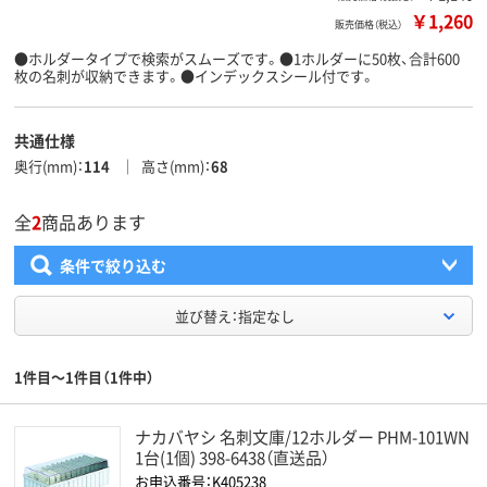
￥1,260
販売価格（税込）
●ホルダータイプで検索がスムーズです。●1ホルダーに50枚、合計600
枚の名刺が収納できます。●インデックスシール付です。
共通仕様
奥行(mm)
114
高さ(mm)
68
全
2
商品あります
条件で絞り込む
並び替え：指定なし
1件目～1件目（1件中）
ナカバヤシ 名刺文庫/12ホルダー PHM-101WN
1台(1個) 398-6438（直送品）
お申込番号：K405238