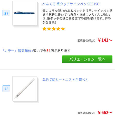
ぺんてる 筆タッチサインペン SES15C
筆のような弾力のあるペン先を採用。サインペン感
27
覚で気軽に書いても自然と描線にメリハリが加わ
り、筆タッチの味のある文字や線を描けます。鮮や
かな発色！
￥141～
販売価格（税込）
「カラー」「販売単位」
違いで全
34
商品あります
バリエーション一覧へ
呉竹 ZIGカートニスト白筆ぺん
28
￥662～
販売価格（税込）