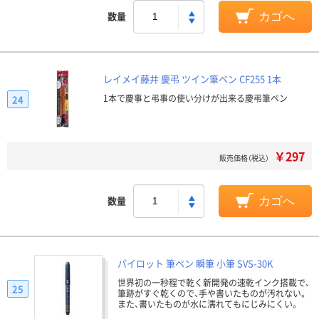
数量
カゴへ
レイメイ藤井 慶弔 ツイン筆ペン CF255 1本
1本で慶事と弔事の使い分けが出来る慶弔筆ペン
24
￥297
販売価格（税込）
数量
カゴへ
パイロット 筆ペン 瞬筆 小筆 SVS-30K
世界初の一秒程で乾く新開発の速乾インク搭載で、
25
筆跡がすぐ乾くので、手や書いたものが汚れない。
また、書いたものが水に濡れてもにじみにくい。