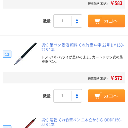
￥583
販売価格（税込）
数量
カゴへ
呉竹 筆ペン 墨液 顔料 くれ竹筆 中字 22号 DM150-
22B 1本
13
トメ・ハネ・ハライが思いのまま。カートリッジ式の墨
液筆ペン。
￥572
販売価格（税込）
数量
カゴへ
呉竹 速乾 くれ竹筆ペン 二本立かぶら QDDF150-
55B 1本