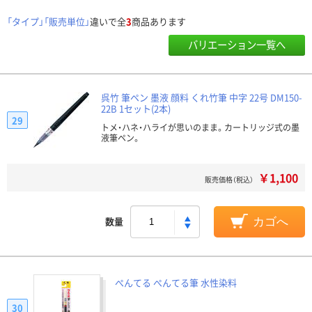
「タイプ」「販売単位」
違いで全
3
商品あります
バリエーション一覧へ
呉竹 筆ペン 墨液 顔料 くれ竹筆 中字 22号 DM150-
22B 1セット(2本)
29
トメ・ハネ・ハライが思いのまま。カートリッジ式の墨
液筆ペン。
￥1,100
販売価格（税込）
数量
カゴへ
ぺんてる ぺんてる筆 水性染料
30