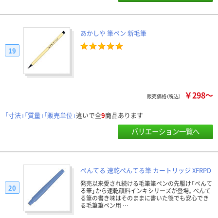
あかしや 筆ペン 新毛筆
19
￥298～
販売価格（税込）
「寸法」「質量」「販売単位」
違いで全
9
商品あります
バリエーション一覧へ
ぺんてる 速乾ぺんてる筆 カートリッジ XFRPD
発売以来愛され続ける毛筆筆ペンの先駆け「ぺんて
20
る筆」から速乾顔料インキシリーズが登場。ぺんて
る筆の書き味はそのままに書いた後でも安心でき
る毛筆筆ペン用 …