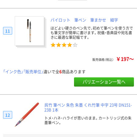
パイロット 筆ペン 筆まかせ 細字
ほどよい硬さのペン先で、初めて筆ペンを使う方で
11
も筆文字が簡単に書けます。祝儀・香典袋や宛名書
きに最適な筆記幅です。
￥197～
販売価格（税込）
「インク色」「販売単位」
違いで全
6
商品あります
バリエーション一覧へ
呉竹 筆ペン 朱色 朱墨 くれ竹筆 中字 23号 DN151-
23B 1本
12
トメ・ハネ・ハライが思いのまま。カートリッジ式の朱
墨筆ペン。