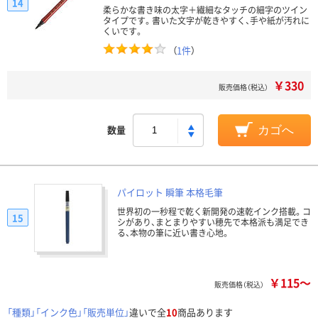
14
柔らかな書き味の太字＋繊細なタッチの細字のツイン
タイプです。書いた文字が乾きやすく、手や紙が汚れに
くいです。
（
1件
）
￥330
販売価格（税込）
数量
カゴへ
パイロット 瞬筆 本格毛筆
世界初の一秒程で乾く新開発の速乾インク搭載。コ
15
シがあり、まとまりやすい穂先で本格派も満足でき
る、本物の筆に近い書き心地。
￥115～
販売価格（税込）
「種類」「インク色」「販売単位」
違いで全
10
商品あります