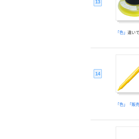
13
「色」
違い
14
「色」「販