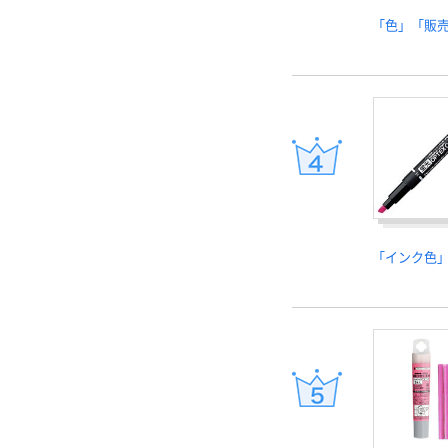
「色」「販
「インク色