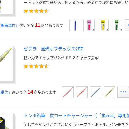
ートリッジ式で繰り返し使えるから、経済的で環境にも優しい
11
「販売単位」
違いで全
商品あります
ゼブラ 蛍光オプテックス2EZ
軽い力でキャップが外せるＥＺキャップ搭載
14
売単位」
違いで全
商品あります
トンボ鉛筆 蛍コートチャージャー（「蛍coat」専用
倒してもインクがこぼれにくいセーフティボトル。ペン先を立