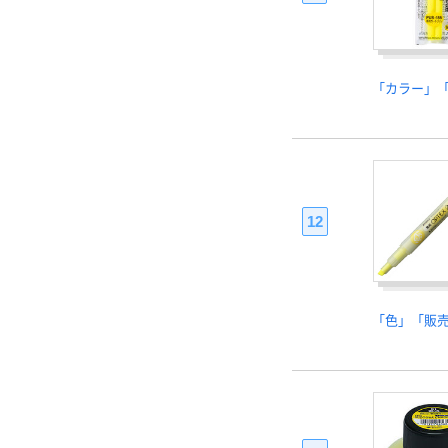
「カラー」
12
「色」「販