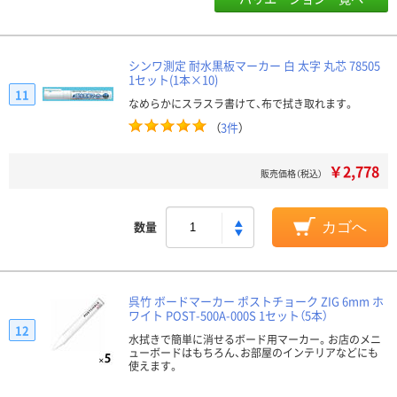
シンワ測定 耐水黒板マーカー 白 太字 丸芯 78505
1セット(1本×10)
11
なめらかにスラスラ書けて、布で拭き取れます。
（
3件
）
￥2,778
販売価格（税込）
数量
カゴへ
呉竹 ボードマーカー ポストチョーク ZIG 6mm ホ
ワイト POST-500A-000S 1セット（5本）
12
水拭きで簡単に消せるボード用マーカー。お店のメニ
ューボードはもちろん、お部屋のインテリアなどにも
使えます。