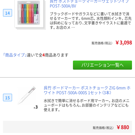
呉竹 ポストチョークマーカーウェットワイプ
POST-500A/8V
14
ブラックボードやガラスなどに書いて水拭きで消
せるマーカーです。6mm芯。水性顔料インキ。芯先
は斜めになっており、文字書きやイラストに最適で
す。お店のメ …
￥3,098
販売価格（税込）
「商品タイプ」
違いで全
4
商品あります
バリエーション一覧へ
呉竹 ボードマーカー ポストチョーク ZIG 6mm ホ
ワイト POST-500A-000S 1セット（3本）
15
水拭きで簡単に消せるボード用マーカー。お店のメニ
ューボードはもちろん、お部屋のインテリアなどにも
使えます。
￥880
販売価格（税込）