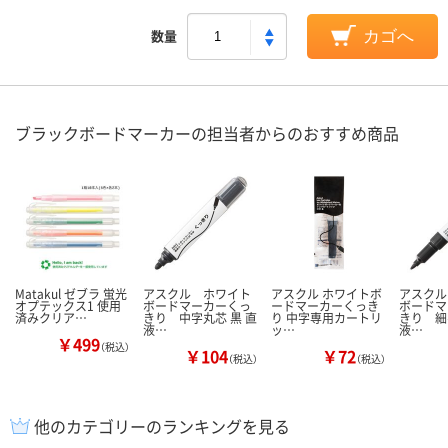
数量
カゴへ
ブラックボードマーカーの担当者からのおすすめ商品
Matakul ゼブラ 蛍光
アスクル ホワイト
アスクル ホワイトボ
アスクル
オプテックス1 使用
ボードマーカーくっ
ードマーカーくっき
ボードマ
済みクリア…
きり 中字丸芯 黒 直
り 中字専用カートリ
きり 細
液…
ッ…
液…
￥499
（税込）
￥104
￥72
（税込）
（税込）
他のカテゴリーのランキングを見る