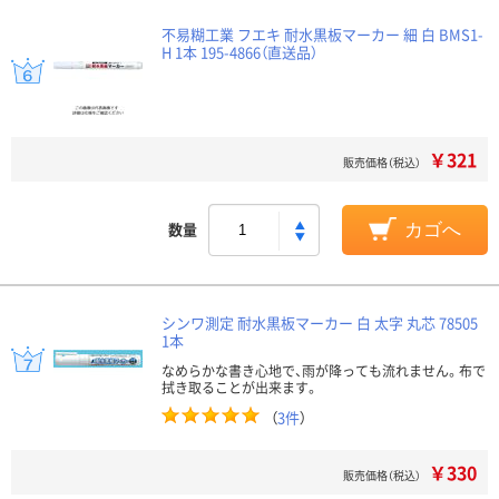
不易糊工業 フエキ 耐水黒板マーカー 細 白 BMS1-
H 1本 195-4866（直送品）
￥321
販売価格（税込）
数量
カゴへ
シンワ測定 耐水黒板マーカー 白 太字 丸芯 78505
1本
なめらかな書き心地で、雨が降っても流れません。布で
拭き取ることが出来ます。
（
3件
）
￥330
販売価格（税込）