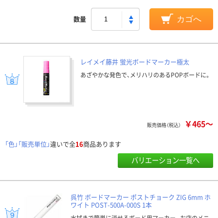
数量
カゴへ
レイメイ藤井 蛍光ボードマーカー極太
あざやかな発色で、メリハリのあるPOPボードに。
￥465～
販売価格（税込）
「色」「販売単位」
違いで全
16
商品あります
バリエーション一覧へ
呉竹 ボードマーカー ポストチョーク ZIG 6mm ホ
ワイト POST-500A-000S 1本
水拭きで簡単に消せるボード用マーカー。お店のメニ