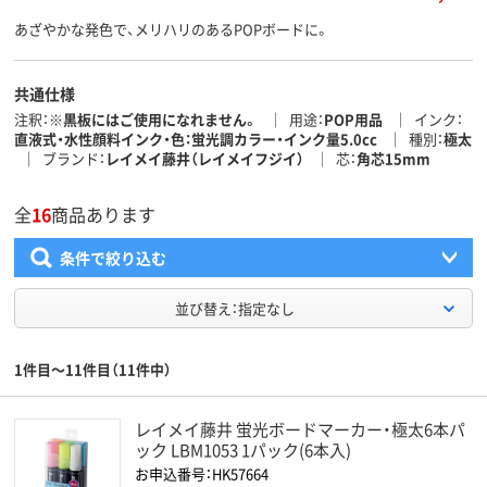
あざやかな発色で、メリハリのあるPOPボードに。
共通仕様
注釈
※黒板にはご使用になれません。
用途
POP用品
インク
直液式・水性顔料インク・色：蛍光調カラー・インク量5.0cc
種別
極太
ブランド
レイメイ藤井（レイメイフジイ）
芯
角芯15mm
全
16
商品あります
条件で絞り込む
並び替え：指定なし
1件目～11件目（11件中）
レイメイ藤井 蛍光ボードマーカー・極太6本パ
ック LBM1053 1パック(6本入)
お申込番号：HK57664