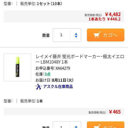
型番
販売単位
1セット（10本）
￥4,482
販売価格（税込）
1本あたり ￥448.2
数量
カゴへ
レイメイ藤井 蛍光ボードマーカー・極太イエロ
ー LBM1048Y 1本
お申込番号：XA64279
在庫：
3点
お届け日：
8月11日（火）
アスクル在庫商品
型番
販売単位
1本
￥465
販売価格（税込）
数量
カゴへ