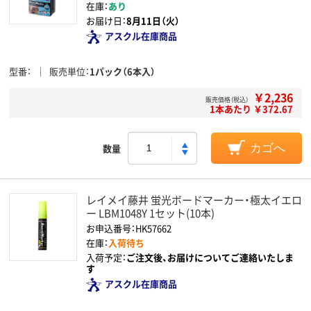
在庫：
あり
お届け日：
8月11日（火）
アスクル在庫商品
型番
販売単位
1パック（6本入）
￥2,236
販売価格（税込）
1本あたり ￥372.67
数量
カゴへ
レイメイ藤井 蛍光ボードマーカー・極太イエロ
ー LBM1048Y 1セット(10本)
お申込番号：HK57662
在庫：
入荷待ち
入荷予定：
ご注文後、お届けについてご連絡いたしま
す
アスクル在庫商品