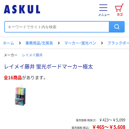
カゴ
メニュー
ホーム
事務用品/文房具
マーカー・蛍光ペン
ブラックボ
メーカー
レイメイ藤井
レイメイ藤井 蛍光ボードマーカー極太
全16商品
があります。
￥423～￥5,099
販売価格（税抜き）
￥465
～
￥5,608
販売価格（税込）