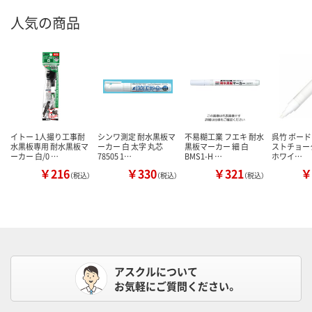
人気の商品
イトー 1人撮り工事耐
シンワ測定 耐水黒板マ
不易糊工業 フエキ 耐水
呉竹 ボード
水黒板専用 耐水黒板マ
ーカー 白 太字 丸芯
黒板マーカー 細 白
ストチョーク 
ーカー 白/0 …
78505 1…
BMS1-H …
ホワイ…
￥216
￥330
￥321
￥
（税込）
（税込）
（税込）
アスクルについて
お気軽にご質問ください。