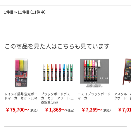
1件目～11件目（11件中）
この商品を見た人はこちらも見ています
レイメイ藤井 蛍光ボー
ブラックボードポス
エスコ ブラックボード
アスクル 
ドマーカーセット LBM
カ カラーアソート 三
マーカー
クボード 
菱鉛筆(uni)
￥75,700～
￥1,868～
￥7,269～
￥7,0
（税込）
（税込）
（税込）