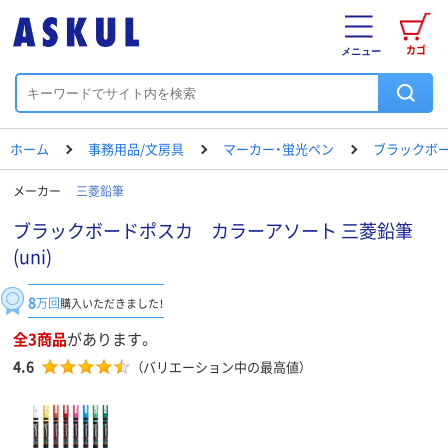
カゴ
メニュー
ホーム
事務用品/文房具
マーカー・蛍光ペン
ブラックボ
メーカー
三菱鉛筆
ブラックボードポスカ カラーアソート 三菱鉛筆
(uni)
8
万回
購入いただきました！
全3商品
があります。
4.6
（バリエーション中の最高値）