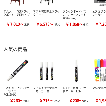
アスクル A型ブラッ
アスカ 転倒防止ブラッ
ブラックボードポス
エスコ ブ
クボード 両面タイプ
クボード
カ カラーアソート 三
マーカー
菱鉛筆(uni)
￥7,010～
￥6,578～
￥1,868～
￥7,2
（税込）
（税込）
（税込）
人気の商品
三菱鉛筆 ブラックボ
レイメイ藤井 蛍光ボー
レイメイ藤井 蛍光ボー
KMA 蛍光
ードポスカ
ドマーカー 白
ドマーカー LBM
ー
PCE2508K
￥260～
￥216～
￥208～
￥1,9
（税込）
（税込）
（税込）