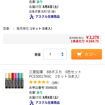
在庫：
あり
お届け日：
8月8日（土）
お急ぎ便：
8月7日（金）
アスクル在庫商品
型番
販売単位
1セット（8本入）
￥2,278
販売価格（税込）
1本あたり ￥284.75
数量
カゴへ
三菱鉛筆 BBポスカ 6色セット
PCE50017K6C 1セット（6本入）
（3件）
お申込番号：8546630
在庫：
あり
お届け日：
8月8日（土）
アスクル在庫商品