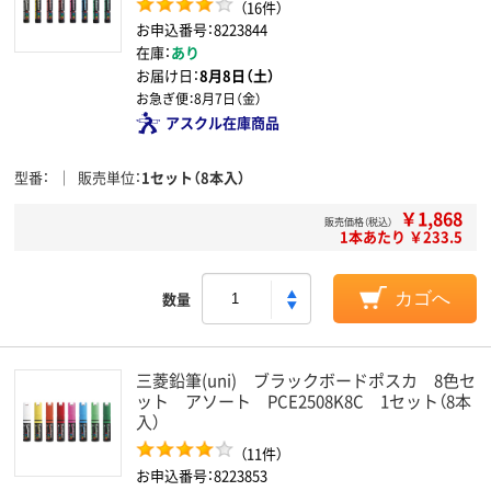
（16件）
お申込番号：8223844
在庫：
あり
お届け日：
8月8日（土）
お急ぎ便：
8月7日（金）
アスクル在庫商品
型番
販売単位
1セット（8本入）
￥1,868
販売価格（税込）
1本あたり ￥233.5
数量
カゴへ
三菱鉛筆(uni) ブラックボードポスカ 8色セ
ット アソート PCE2508K8C 1セット（8本
入）
（11件）
お申込番号：8223853