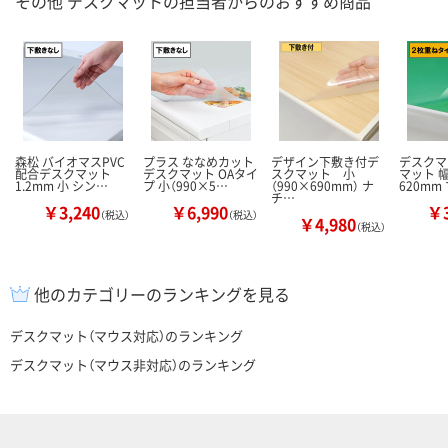
その他 デスクマットの担当者からのおすすめ商品
森松 バイオマスPVC
プラス ななめカット
デザイン下敷き付デ
デスクマ
配合デスクマット
デスクマット OAタイ
スクマット 小
マット 
1.2mm 小 シン…
プ 小（990×5…
（990×690mm） ナ
620mm
チ…
￥3,240
￥6,990
￥3
（税込）
（税込）
￥4,980
（税込）
他のカテゴリーのランキングを見る
デスクマット（マウス対応）のランキング
デスクマット（マウス非対応）のランキング