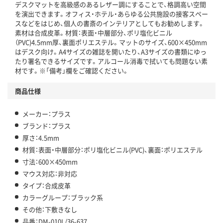
デスクマットを高級感のあるレザー調にすることで、格調高い空間
を演出できます。オフィス・ホテル・あらゆる公共施設の接客スペー
スなどをはじめ、個人の書斎のインテリアとしてもお勧めします。
素材は合成皮革。材質：表面・中層部分、ポリ塩化ビニル
（PVC)4.5mm厚、裏面ポリエステル。マットのサイズ、600×450mm
はデスク向け。A4サイズの雑誌を開いたり、A3サイズの書類にゆっ
たり署名できるサイズです。アルコール消毒で拭いても問題ない素
材です。※「備考」欄をご確認ください。
商品仕様
メーカー：プラス
ブランド：プラス
厚さ：4.5mm
材質：表面・中層部分：ポリ塩化ビニル(PVC)、裏面：ポリエステル
寸法：600×450mm
マウス対応：非対応
タイプ：合成皮革
カラーグループ：ブラック系
その他：下敷きなし
品番：DM-010L/36-637