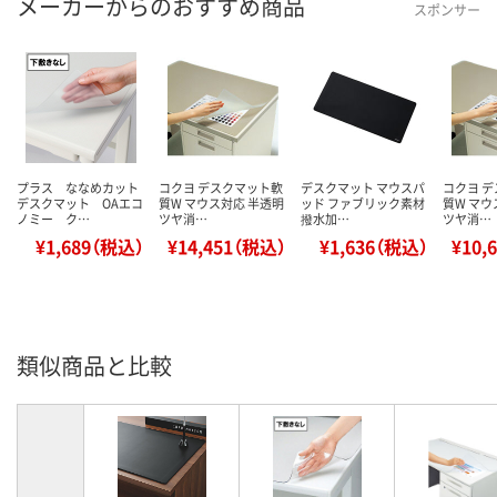
メーカーからのおすすめ商品
スポンサー
プラス ななめカット
コクヨ デスクマット軟
デスクマット マウスパ
コクヨ 
デスクマット OAエコ
質W マウス対応 半透明
ッド ファブリック素材
質W マウ
ノミー ク…
ツヤ消…
撥水加…
ツヤ消…
¥1,689（税込）
¥14,451（税込）
¥1,636（税込）
¥10,
類似商品と比較