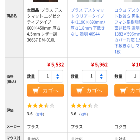
本商品：
プラス デス
プラス デスクマッ
コクヨ デス
クマット エグゼク
ト クリアータイプ
ト軟質Ｓ 再
商品名
ティブタイプ
中（1190×690mm）
フィン系樹脂
600×450mm 厚さ
厚さ1.8mm 下敷き
面非転写 透明
4.5mm レザー調
なし 透明 40944
1382×596ｍ
36637 DM-010L
カバー対応 1.
下敷きなし マ-
1枚
￥5,532
￥5,962
￥16
数量
数量
数量
価格
(税込)
カゴへ
カゴへ
カ
評価
3.6
3.6
（
8件
）
（
8件
）
プラス
プラス
コクヨ
メーカー
マウス対
非対応
非対応
非対応