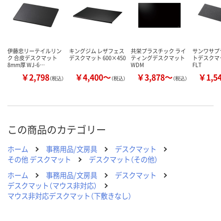
伊藤忠リーテイルリン
キングジム レザフェス
共栄プラスチック ライ
サンワサプ
ク 合皮デスクマット
デスクマット 600×450
ティングデスクマット
トデスクマッ
8mm厚 WJ-6…
WDM
FLT
￥2,798
￥4,400～
￥3,878～
￥1,5
（税込）
（税込）
（税込）
この商品のカテゴリー
ホーム
事務用品/文房具
デスクマット
その他 デスクマット
デスクマット（その他）
ホーム
事務用品/文房具
デスクマット
デスクマット（マウス非対応）
マウス非対応デスクマット（下敷きなし）