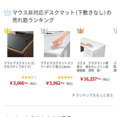
マウス非対応デスクマット（下敷きなし）の
売れ筋ランキング
プラス デスクマット（エ
プラス デスクマット クリ
コクヨ デスクマット軟
コ
グゼクティブタイプ）
アータイプ 厚さ1.8mm
質Ｓ 再生オレフィン系
質
樹脂製 透明 配…
透
￥16,257～
（税込）
￥3,066～
￥5,962～
（税込）
（税込）
ランキングをもっと見る