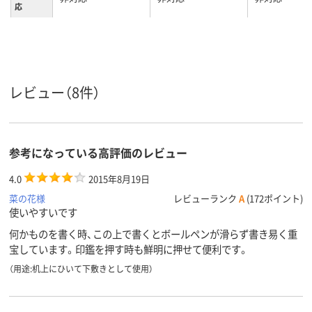
応
4.5mm
1.8mm、1.8
マット厚
600mm
1190mm
幅
下敷きなし
下敷きなし
下敷きなし
下敷き
レビュー（8件）
参考になっている高評価のレビュー
4.0
2015年8月19日
菜の花様
レビューランク
A
(172ポイント)
使いやすいです
何かものを書く時、この上で書くとボールペンが滑らず書き易く重
宝しています。印鑑を押す時も鮮明に押せて便利です。
（用途:机上にひいて下敷きとして使用）