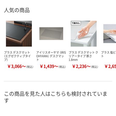
人気の商品
プラス デスクマット
アイリスオーヤマ （IRIS
プラス デスクマット ク
プラス 塩
（エグゼクティブタイ
OHYAMA） デスクマッ
リアータイプ 厚さ
ト
プ）
ト
1.8mm
￥3,066～
￥1,439～
￥2,236～
￥2,6
（税込）
（税込）
（税込）
この商品を見た人はこちらも検討されていま
す