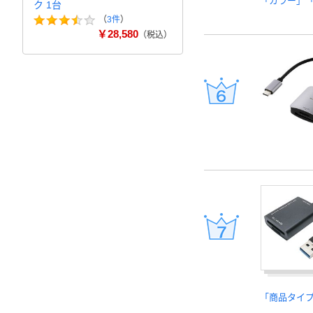
「カラー」
ク 1台
（
3件
）
￥28,580
（税込）
「商品タイ