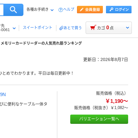
各種お手続き
ヘルプ
け先
0
スイートポイント
カゴ
点
あとで買う
-0061
メモリーカードリーダーの人気売れ筋ランキング
更新日：
2026年8月7日
ひとめでわかります。平日は毎日更新中！
販売価格（税込）
9N
￥1,190～
びに便利なケーブル一体タ
販売価格（税抜き）
￥1,082～
バリエーション一覧へ