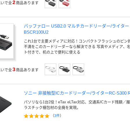
2
違いで全
商品あります
バッファロー USB2.0 マルチカードリーダー/ライタ
BSCR100U2
これ1台で主要メディアに対応！コンパクトフラッシュのピン
不満をこのカードリーダーなら解決できる 写真やメディア、
ト付きで、机の上で便利に使える
3
違いで全
商品あります
ソニー 非接触型ICカードリーダー/ライターRC-S300 RC
パソリなら1台2役！eTax eLTax対応、交通系ICカード残額／
ラスチック梱包材の全廃を実現。
（
3件
）