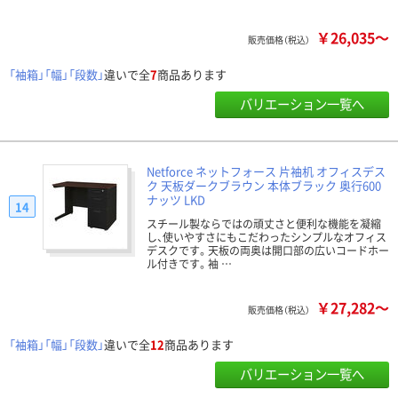
￥26,035～
販売価格（税込）
「袖箱」「幅」「段数」
違いで全
7
商品あります
バリエーション一覧へ
Netforce ネットフォース 片袖机 オフィスデス
ク 天板ダークブラウン 本体ブラック 奥行600
ナッツ LKD
14
スチール製ならではの頑丈さと便利な機能を凝縮
し、使いやすさにもこだわったシンプルなオフィス
デスクです。天板の両奥は開口部の広いコードホー
ル付きです。袖 …
￥27,282～
販売価格（税込）
「袖箱」「幅」「段数」
違いで全
12
商品あります
バリエーション一覧へ