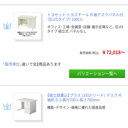
トヨセット トヨスチール 片袖デスクパネル付
（旧JISタイプ） 100CG
オフィス・工場・会議室・店舗・展示会場など。旧JIS
タイプ 組立式 パネルなし
￥72,018～
販売価格（税込）
「販売単位」
違いで全
2
商品あります
バリエーション一覧へ
【組立設置込】プラス LEED（リード） デスク 片
袖机 D-3 奥行700×高さ700mm
機能・デザイン・価格に優れた国産品質