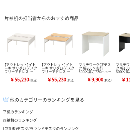
片袖机の担当者からのおすすめ商品
【アウトレット】イト
【アウトレット】イト
マルチワークCFデス
マルチワ
ーキ サリダLFデスク
ーキ サリダLFデスク
ク 幅800×奥行
ク 幅10
フリーアドレス …
フリーアドレス …
600×高さ720mm…
600×高
￥55,230
￥55,230
￥9,900
￥11
（税込）
（税込）
（税込）
他のカテゴリーのランキングを見る
平机のランキング
両袖机のランキング
L字(L型)デスク/ラウンドデスクのランキング