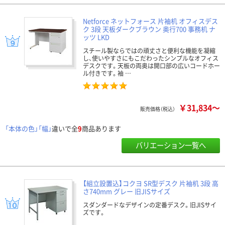
Netforce ネットフォース 片袖机 オフィスデス
ク 3段 天板ダークブラウン 奥行700 事務机 ナ
ッツ LKD
スチール製ならではの頑丈さと便利な機能を凝縮
し、使いやすさにもこだわったシンプルなオフィス
デスクです。天板の両奥は開口部の広いコードホー
ル付きです。袖 …
￥31,834～
販売価格（税込）
「本体の色」「幅」
違いで全
9
商品あります
バリエーション一覧へ
【組立設置込】コクヨ SR型デスク 片袖机 3段 高
さ740mm グレー 旧JISサイズ
スダンダードなデザインの定番デスク。旧JISサイ
ズです。