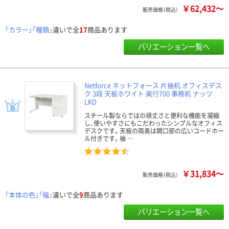
￥62,432～
販売価格（税込）
「カラー」「種類」
違いで全
17
商品あります
バリエーション一覧へ
Netforce ネットフォース 片袖机 オフィスデス
ク 3段 天板ホワイト 奥行700 事務机 ナッツ
LKD
スチール製ならではの頑丈さと便利な機能を凝縮
し、使いやすさにもこだわったシンプルなオフィス
デスクです。天板の両奥は開口部の広いコードホー
ル付きです。袖 …
￥31,834～
販売価格（税込）
「本体の色」「幅」
違いで全
9
商品あります
バリエーション一覧へ