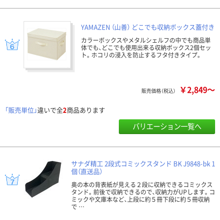
YAMAZEN （山善） どこでも収納ボックス蓋付き
カラーボックスやメタルシェルフの中でも商品単
体でも、どこでも使用出来る収納ボックス2個セッ
ト。ホコリの浸入を防止するフタ付きタイプ。
￥2,849～
販売価格（税込）
「販売単位」
違いで全
2
商品あります
バリエーション一覧へ
サナダ精工 2段式コミックスタンド BK J9848-bk 1
個（直送品）
奥の本の背表紙が見える２段に収納できるコミックス
タンド。前後で収納できるので、収納力がUPします。コ
ミックや文庫本など、上段に約５冊下段に約５冊収納
で …