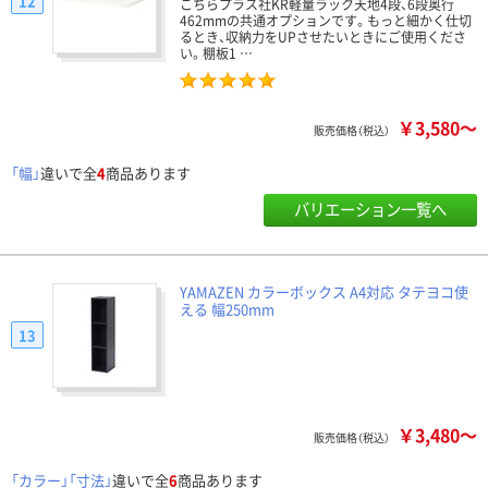
12
こちらプラス社KR軽量ラック天地4段、6段奥行
462mmの共通オプションです。もっと細かく仕切
るとき、収納力をUPさせたいときにご使用くださ
い。棚板1 …
￥3,580～
販売価格（税込）
「幅」
違いで全
4
商品あります
バリエーション一覧へ
YAMAZEN カラーボックス A4対応 タテヨコ使
える 幅250mm
13
￥3,480～
販売価格（税込）
「カラー」「寸法」
違いで全
6
商品あります