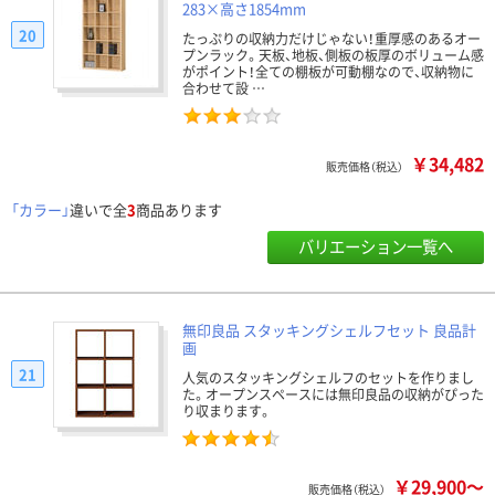
283×高さ1854mm
20
たっぷりの収納力だけじゃない！重厚感のあるオー
プンラック。天板、地板、側板の板厚のボリューム感
がポイント！全ての棚板が可動棚なので、収納物に
合わせて設 …
￥34,482
販売価格（税込）
「カラー」
違いで全
3
商品あります
バリエーション一覧へ
無印良品 スタッキングシェルフセット 良品計
画
21
人気のスタッキングシェルフのセットを作りまし
た。オープンスペースには無印良品の収納がぴった
り収まります。
￥29,900～
販売価格（税込）