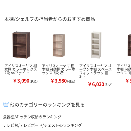
本棚/シェルフの担当者からのおすすめ商品
アイリスオーヤマ 棚
アイリスオーヤマ 棚
アイリスオーヤマ オ
アイリス
本棚 カラーボックス
本棚 可動棚 カラーボ
ープン本棚 スペース
本棚 可
2段 A4ファイ…
ックス 3段 収…
フィットラック 幅
ックス 3
3…
￥3,090
￥3,980
￥3
（税込）
（税込）
￥6,030
（税込）
他のカテゴリーのランキングを見る
食器棚/キッチン収納のランキング
テレビ台/テレビボード/チェストのランキング