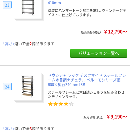
410mm
23
塗装にハンマートーン加工を施し、ヴィンテージテ
イストに仕上げております。
￥12,790～
販売価格（税込）
「高さ」
違いで全
2
商品あります
バリエーション一覧へ
ドウシシャ ラック デスクサイド スチールフレ
ーム木目調ナチュラル ベルーモシリーズ幅
600×奥行340mm ISB
24
スチールフレームと木目調シェルフを組み合わせ
たデザインラック。
￥9,190～
販売価格（税込）
「高さ」
違いで全
3
商品あります