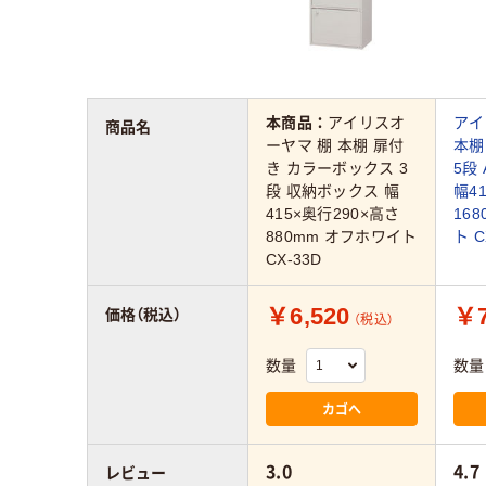
本商品：
アイリスオ
アイ
商品名
ーヤマ 棚 本棚 扉付
本棚
き カラーボックス 3
5段
段 収納ボックス 幅
幅4
415×奥行290×高さ
16
880mm オフホワイト
ト C
CX-33D
￥6,520
￥7
価格（税込）
（税込）
数量
数量
カゴへ
3.0
4.7
レビュー