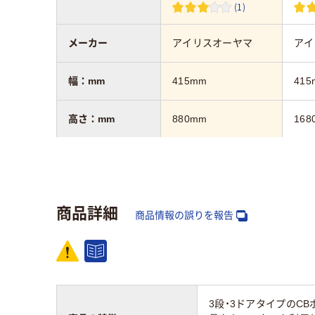
(1)
メーカー
アイリスオーヤマ
アイ
幅：mm
415mm
415
高さ：mm
880mm
168
奥行：mm
290mm
290
段数
3段
5段
商品詳細
商品情報の誤りを報告
カラーグループ
ホワイト系
ホワ
質量
約12kg
約15
3段・3ドアタイプのC