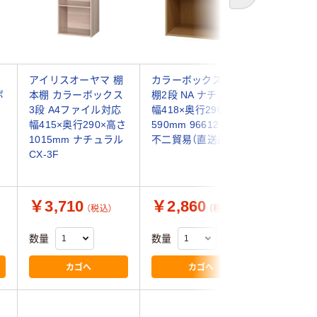
棚
アイリスオーヤマ 棚
カラーボックス 可動
無印良品
ボ
本棚 カラーボックス
棚2段 NA ナチュラル
グシェル
3段 A4ファイル対応
幅418×奥行290×高さ
オーク材 
幅415×奥行290×高さ
590mm 96612 1台
28.5×高
1015mm ナチュラル
不二貿易（直送品）
品計画
CX-3F
￥3,710
￥2,860
￥12,
（税込）
（税込）
数量
数量
数量
カゴへ
カゴへ
5.0