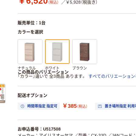
￥6,520
／￥5,928（税抜き）
（税込）
販売単位：1台
カラーを選択
ナチュラル
ホワイト
ブラウン
この商品のバリエーション
「カラー」違いで 全3商品 あります。
すべてのバリエーション
配送オプション
￥385
時間帯指定 指定可
置き場所指定 利用
（税込）
お申込番号：U517508
メーカー：アイリスオーヤマ
／型番：CX-33D
／JANコード：4