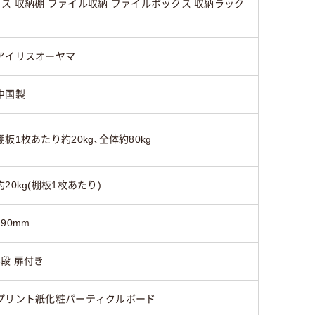
 収納棚 ファイル収納 ファイルボックス 収納ラック
アイリスオーヤマ
中国製
棚板1枚あたり約20kg、全体約80kg
約20kg(棚板1枚あたり)
290mm
3段 扉付き
プリント紙化粧パーティクルボード