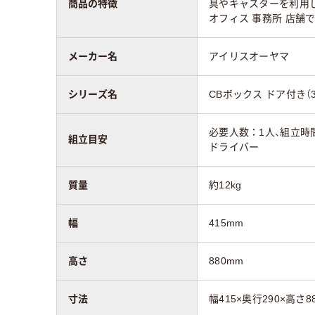
商品の特徴
具やキャスターを利用し
オフィス 事務所 店舗
メーカー名
アイリスオーヤマ
シリーズ名
CBボックス ドア付き（
必要人数：1人、組立時
組立目安
ドライバー
質量
約12kg
幅
415mm
高さ
880mm
寸法
幅415×奥行290×高さ8