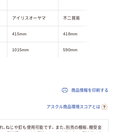
アイリスオーヤマ
不二貿易
良品計画
415mm
418mm
400mm
1015mm
590mm
815mm
290mm
290mm
285mm
3段
商品情報を印刷する
ライト木目系
ナチュラル
ベージュ
アスクル商品環境スコアとは
約10kg
6kg
れ、ねじや釘も使用可能です。また、別売の棚板、棚受金