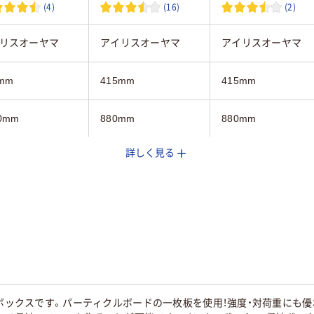
(4)
(16)
(2)
リスオーヤマ
アイリスオーヤマ
アイリスオーヤマ
mm
415mm
415mm
0mm
880mm
880mm
詳しく見る
mm
290mm
290mm
3段
3段
イト系
ホワイト系
ホワイト系
kg
約9kg
約9kg
Bボックスです。パーティクルボードの一枚板を使用！強度・対荷重にも優