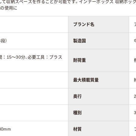
て収納スペースを作ることが可能です。インナーボックス 収納ボックス
での使用に
ブランド名
3段）
製造国
間：15～30分、必要工具：プラス
耐荷重
最大積載質量
奥行
種別
80mm
材質