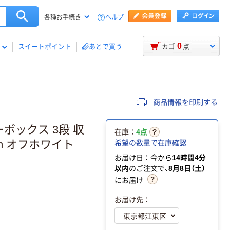
ヘルプ
各種お手続き
0
スイートポイント
あとで買う
カゴ
点
商品情報を印刷する
ボックス 3段 収
在庫：
4点
mm オフホワイト
希望の数量で在庫確認
お届け日：今から
14時間4分
以内
のご注文で、
8月8日（土）
にお届け
お届け先：