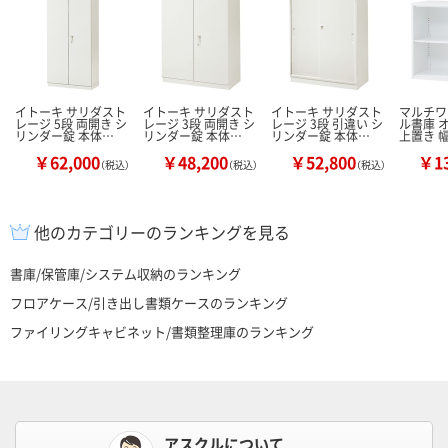
イトーキ サリダスト
イトーキ サリダスト
イトーキ サリダスト
マルチワ
レージ 5段 両開き シ
レージ 3段 両開き シ
レージ 3段 引違い シ
ル書庫 
リンダー錠 本体…
リンダー錠 本体…
リンダー錠 本体…
上置き 幅
￥62,000
￥48,200
￥52,800
￥13
（税込）
（税込）
（税込）
他のカテゴリーのランキングを見る
書庫/保管庫/システム収納のランキング
フロアケース/引き出し書類ケースのランキング
ファイリングキャビネット/書類整理庫のランキング
アスクルについて