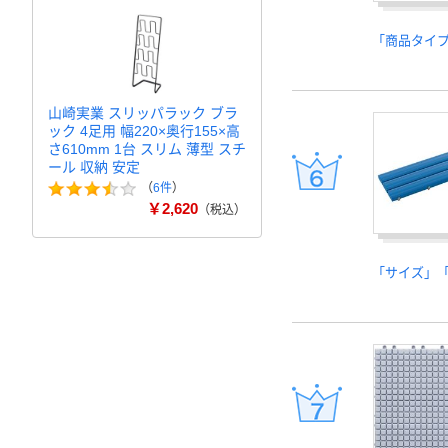
「商品タイ
山崎実業 スリッパラック ブラ
ック 4足用 幅220×奥行155×高
さ610mm 1台 スリム 薄型 スチ
ール 収納 安定
（
6件
）
￥2,620
（税込）
「サイズ」