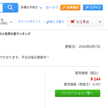
各種お手続き
ヘルプ
け先
0
スイートポイント
カゴ
点
あとで買う
-0061
の人気売れ筋ランキング
更新日：
2026年8月7日
めでわかります。平日は毎日更新中！
販売価格（税込）
￥244
販売価格（税抜き）
￥222
バリエーション一覧へ