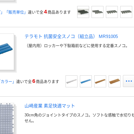
4
プ」「販売単位」
違いで全
商品あります
テラモト 抗菌安全スノコ（組立品） MR91005
（屋内用）ロッカーや下駄箱前などに使用する定番スノコ。
6
「カラー」
違いで全
商品あります
山崎産業 素足快適マット
30cm角のジョイントタイプのスノコ。ソフトな感触で水切り
せん。