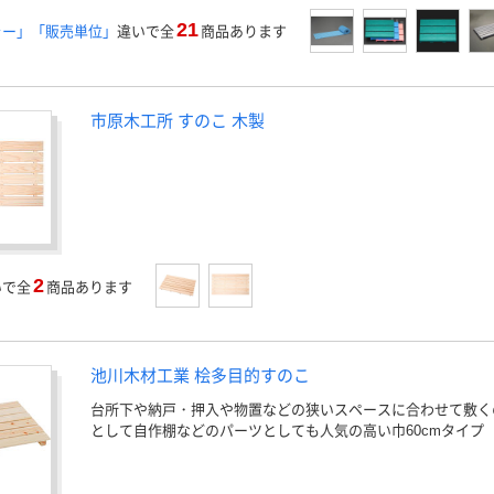
21
ラー」「販売単位」
違いで全
商品あります
市原木工所 すのこ 木製
2
いで全
商品あります
池川木材工業 桧多目的すのこ
台所下や納戸・押入や物置などの狭いスペースに合わせて敷くの
として自作棚などのパーツとしても人気の高い巾60cmタイプ