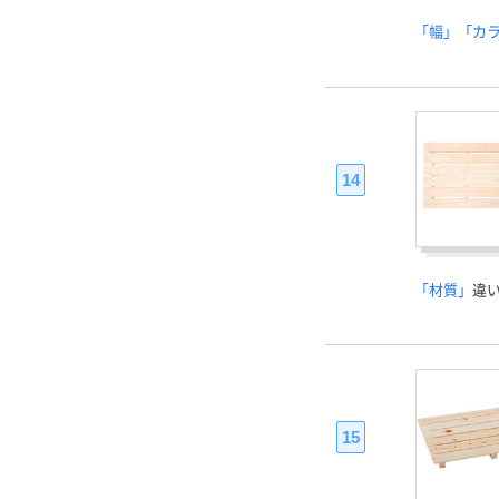
「幅」「カ
14
「材質」
違
15