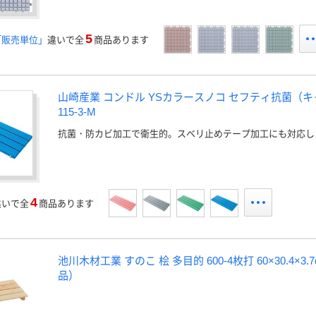
5
「販売単位」
違いで全
商品あります
山崎産業 コンドル YSカラースノコ セフティ抗菌（キャ
115-3-M
抗菌・防カビ加工で衛生的。スベリ止めテープ加工にも対応し
4
違いで全
商品あります
池川木材工業 すのこ 桧 多目的 600-4枚打 60×30.4×3.7
品）