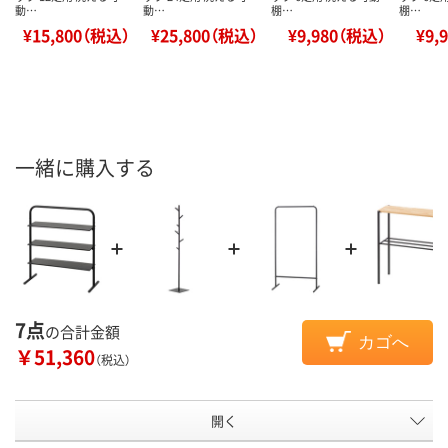
動…
動…
棚…
棚…
¥15,800（税込）
¥25,800（税込）
¥9,980（税込）
¥9,
一緒に購入する
7点
の合計金額
カゴへ
￥51,360
（税込）
開く