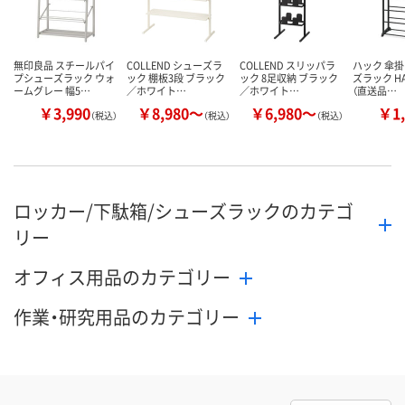
無印良品 スチールパイ
COLLEND シューズラ
COLLEND スリッパラ
ハック 傘
プシューズラック ウォ
ック 棚板3段 ブラック
ック 8足収納 ブラック
ズラック HA
ームグレー 幅5…
／ホワイト…
／ホワイト…
（直送品…
￥3,990
￥8,980～
￥6,980～
￥1,
（税込）
（税込）
（税込）
ロッカー/下駄箱/シューズラックのカテゴ
リー
オフィス用品のカテゴリー
作業・研究用品のカテゴリー