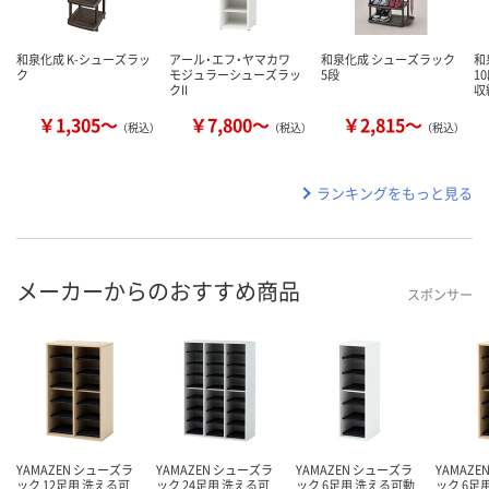
和泉化成 K-シューズラッ
アール・エフ・ヤマカワ
和泉化成 シューズラック
和
ク
モジュラーシューズラッ
5段
1
クII
収
￥1,305～
￥7,800～
￥2,815～
（税込）
（税込）
（税込）
ランキングをもっと見る
メーカーからのおすすめ商品
スポンサー
YAMAZEN シューズラ
YAMAZEN シューズラ
YAMAZEN シューズラ
YAMAZ
ック 12足用 洗える可
ック 24足用 洗える可
ック 6足用 洗える可動
ック 6足