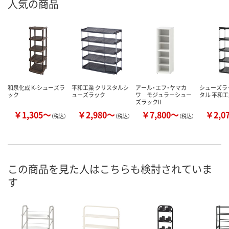
人気の商品
和泉化成 K-シューズラ
平和工業 クリスタルシ
アール・エフ・ヤマカ
シューズラ
ック
ューズラック
ワ モジュラーシュー
タル 平和
ズラックII
￥1,305～
￥2,980～
￥7,800～
￥2,0
（税込）
（税込）
（税込）
この商品を見た人はこちらも検討されていま
す