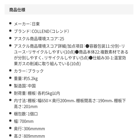
商品仕様
メーカー：日東
ブランド：COLLEND（コレンド）
アスクル商品環境スコア：25
アスクル商品環境スコア詳細/加点項目：●容器包装11:分別・リ
ユース・リサイクルしやすい(10点)●商品本体22:複数素材である
が分別しやすく、リサイクルしやすい(5点)●仕組み30-1:温室効
果ガスの削減に取り組んでいる(10点)
カラー：ブラック
重量：約5.2kg
製造国：中国
耐荷重：棚板：各約5kg以内
内寸法：棚板：幅650×奥行200mm、棚板間高さ：190mm、棚板下
高さ：201mm
梱包数：1個口
幅：700mm
奥行：306mmmm
高さ：809mmmm