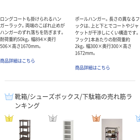
ロングコートも掛けられるハン
ポールハンガー。長さの異なるフ
ガーラック。両端のこぼれ止めが
ックは、上と下とでコートやジャ
ハンガーのずれ落ちを防ぎます。
ケットが干渉しにくい構造です。
耐荷重約50kg。幅894×奥行
フック1本あたりの耐荷重約
506×高さ1670mm。
2kg。幅300×奥行300×高さ
1672mm。
商品詳細はこちら
商品詳細はこちら
靴箱/シューズボックス/下駄箱の売れ筋ラ
ンキング