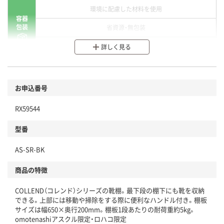
環境に配慮した材料を使用
容器
包装
省資源・無包装
分別・リサイクルしやすい設計
詳しく見る
環境に配慮した材料を使用
商品
お申込番号
本体
省資源・省エネ・節水
RX59544
分別・リサイクルしやすい設計
型番
独自の回収スキームがある
AS-SR-BK
仕組
アスクルで資源循環している
商品の特徴
温室効果ガスなどの削減
COLLEND（コレンド）シリーズの靴棚。最下段の棚下にも靴を収納
この商品の環境配慮ポイントです。下記商品詳細「
できる。上部には移動や掃除をする際に便利なハンドル付き。棚板
アスクル商品環境スコア詳細／加点項目
」で確認できます。
サイズは幅650×奥行200mm。棚板1段あたりの耐荷重約5kg。
omotenashiアスクル限定・ロハコ限定