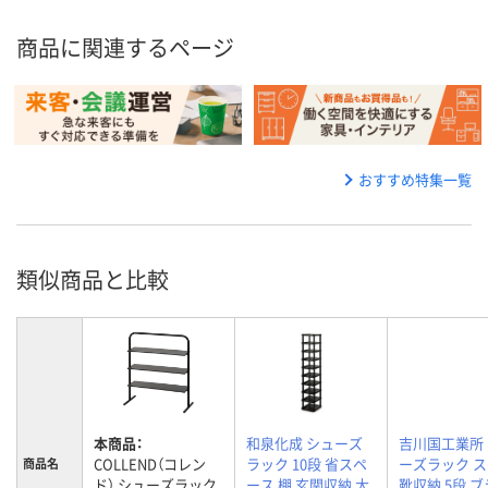
商品に関連するページ
おすすめ特集一覧
類似商品と比較
本商品：
和泉化成 シューズ
吉川国工業所
COLLEND（コレン
ラック 10段 省スペ
ーズラック 
商品名
ド） シューズラック
ース 棚 玄関収納 大
靴収納 5段 