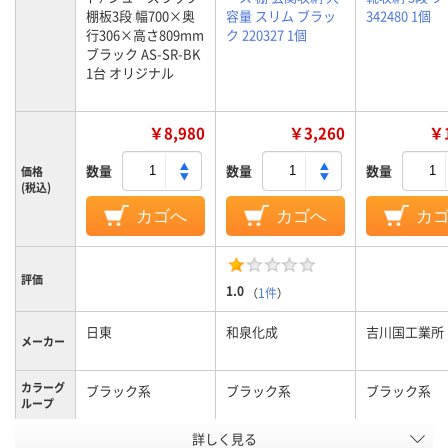
棚板3段 幅700×奥
容量 スリム ブラッ
342480 1個
行306×高さ809mm
ク 220327 1個
ブラック AS-SR-BK
1台 オリジナル
￥8,980
￥3,260
￥1
数量
数量
数量
価格
(税込)
カゴへ
カゴへ
カ
評価
1.0
（
1件
）
日東
和泉化成
吉川国工業所
メーカー
カラーグ
ブラック系
ブラック系
ブラック系
ループ
アスクル
詳しく見る