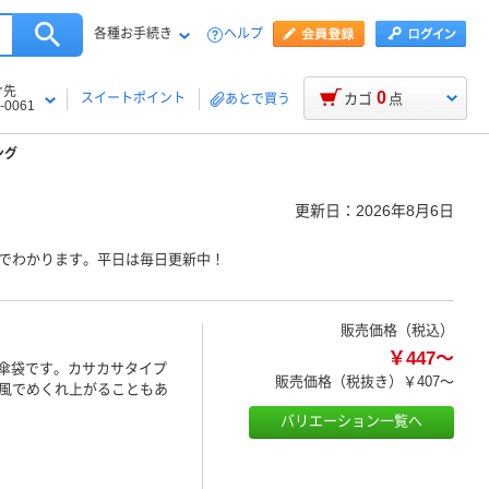
各種お手続き
ヘルプ
け先
0
スイートポイント
カゴ
点
あとで買う
-0061
ング
更新日：
2026年8月6日
めでわかります。平日は毎日更新中！
販売価格（税込）
￥447～
ル傘袋です。カサカサタイプ
販売価格（税抜き）
￥407～
風でめくれ上がることもあ
バリエーション一覧へ