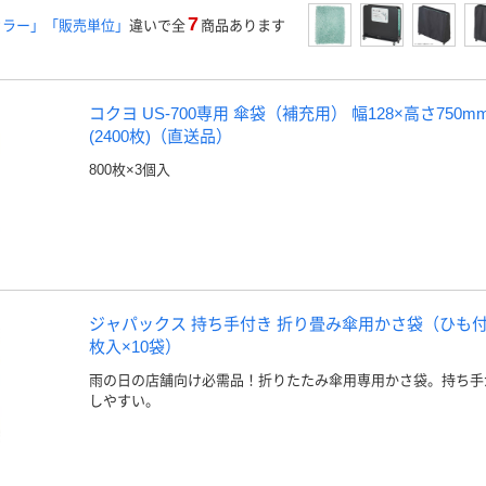
7
カラー」「販売単位」
違いで全
商品あります
コクヨ US-700専用 傘袋（補充用） 幅128×高さ750mm 
(2400枚)（直送品）
800枚×3個入
ジャパックス 持ち手付き 折り畳み傘用かさ袋（ひも付） U
枚入×10袋）
雨の日の店舗向け必需品！折りたたみ傘用専用かさ袋。持ち手
しやすい。