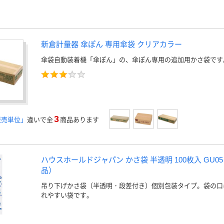
新倉計量器 傘ぽん 専用傘袋 クリアカラー
傘袋自動装着機「傘ぽん」の、傘ぽん専用の追加用かさ袋です
3
販売単位」
違いで全
商品あります
ハウスホールドジャパン かさ袋 半透明 100枚入 GU05 
品）
吊り下げかさ袋（半透明・段差付き）個別包装タイプ。袋の口
れやすい袋です。