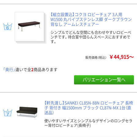
【組立設置込】コクヨ ロビーチェア 3人用
W1500 丸パイプステンレス脚 ダークブラウン
背なし アームレスチェアー
シンプルでどんな空間にも合わせやすいロビーベ
ンチです。待合室や団らんスペースにおすすめで
す。
￥44,915～
販売価格（税込）
「奥行」
違いで全
2
商品あります
バリエーション一覧へ
【軒先渡し】SANKEI CL85N-88N ロビーチェア 長椅
子 背付き 幅1500mm ブラック CL87N-MX 1台（直
送品）
使いやすいサイズとシンプルなデザインのロングセラ
ー背付ロビーチェア(長椅子)