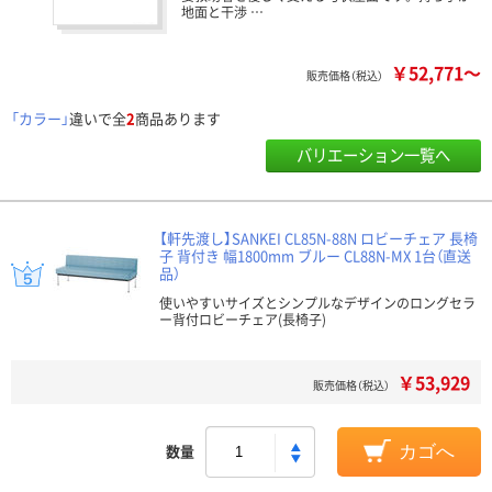
地面と干渉 …
￥52,771～
販売価格（税込）
「カラー」
違いで全
2
商品あります
バリエーション一覧へ
【軒先渡し】SANKEI CL85N-88N ロビーチェア 長椅
子 背付き 幅1800mm ブルー CL88N-MX 1台（直送
品）
使いやすいサイズとシンプルなデザインのロングセラ
ー背付ロビーチェア(長椅子)
￥53,929
販売価格（税込）
数量
カゴへ