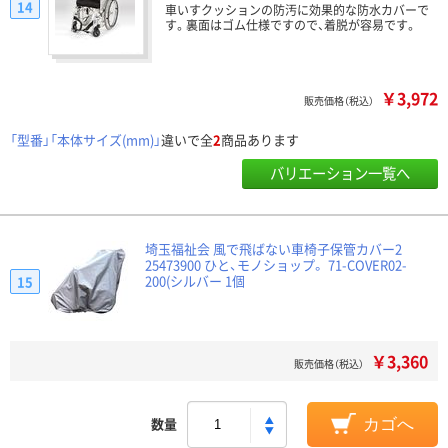
14
車いすクッションの防汚に効果的な防水カバーで
す。裏面はゴム仕様ですので、着脱が容易です。
￥3,972
販売価格（税込）
「型番」「本体サイズ(mm)」
違いで全
2
商品あります
バリエーション一覧へ
埼玉福祉会 風で飛ばない車椅子保管カバー2
25473900 ひと、モノショップ。 71-COVER02-
200(シルバー 1個
15
￥3,360
販売価格（税込）
数量
カゴへ