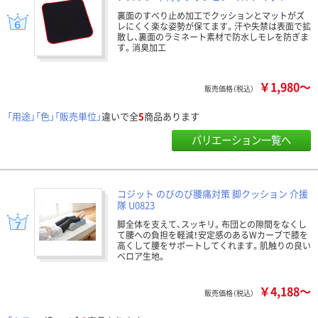
裏面のすべり止め加工でクッションとマットがズ
レにくく楽な姿勢が保てます。汗や失禁は表面で拡
散し、裏面のラミネート素材で防水しモレを防ぎま
す。消臭加工
￥1,980～
販売価格（税込）
「用途」「色」「販売単位」
違いで全
5
商品あります
バリエーション一覧へ
コジット のびのび腰痛対策 脚クッション 介援
隊 U0823
脚全体を支えて、スッキリ。布団との隙間をなくし
て腰への負担を軽減！安定感のあるWカーブで膝を
高くして腰をサポートしてくれます。肌触りの良い
ベロア生地。
￥4,188～
販売価格（税込）