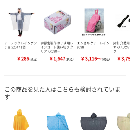
アーテック レインポン
宇都宮製作 車いす用レ
エンゼル ケアーレイン
笑和 介助
チョ 52347 1個
インコート使い切り ク
9098
ヤRAKUカ
リア KR090…
ク
￥286
￥1,647
￥3,116～
￥3,7
（税込）
（税込）
（税込）
この商品を見た人はこちらも検討されていま
す