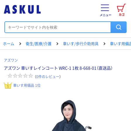
カゴ
メニュー
ホーム
衛生/医療/介護
車いす/歩行介助用具
車いす用備
アズワン
アズワン 車いすレインコート WRC-1 1枚 8-668-01（直送品）
（
0
件のレビュー
）
車いす用備品 1位