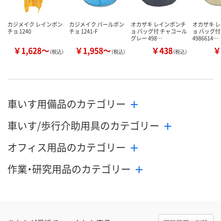
カジメイク レインポン
カジメイク パールポン
オカザキ レインポンチ
オカザキ 
チョ 1240
チョ 1241-F
ョ バッグ付 チャコール
ョ バッグ付
グレー 498…
4986614…
￥1,628～
￥1,958～
￥438
￥
（税込）
（税込）
（税込）
車いす用備品のカテゴリー
車いす/歩行介助用具のカテゴリー
オフィス用品のカテゴリー
作業・研究用品のカテゴリー