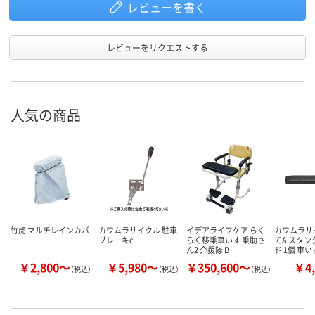
レビューを書く
レビューをリクエストする
人気の商品
竹虎 マルチレインカバ
カワムラサイクル 駐車
イデアライフケア らく
カワムラサ
ー
ブレーキc
らく移乗車いす 乗助さ
てA スタ
ん2 介援隊 B…
ド 1個 車
￥2,800～
￥5,980～
￥350,600～
￥4,
（税込）
（税込）
（税込）