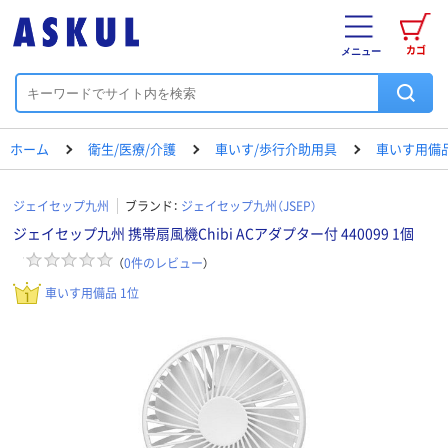
カゴ
メニュー
ホーム
衛生/医療/介護
車いす/歩行介助用具
車いす用備
ジェイセップ九州
ブランド：
ジェイセップ九州（JSEP）
ジェイセップ九州 携帯扇風機Chibi ACアダプター付 440099 1個
（
0
件のレビュー
）
車いす用備品 1位