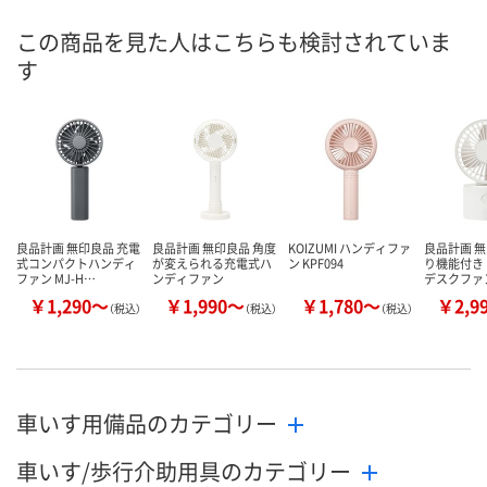
この商品を見た人はこちらも検討されていま
す
良品計画 無印良品 充電
良品計画 無印良品 角度
KOIZUMI ハンディファ
良品計画 無
式コンパクトハンディ
が変えられる充電式ハ
ン KPF094
り機能付き
ファン MJ-H…
ンディファン
デスクファ
￥1,290～
￥1,990～
￥1,780～
￥2,9
（税込）
（税込）
（税込）
車いす用備品のカテゴリー
車いす/歩行介助用具のカテゴリー