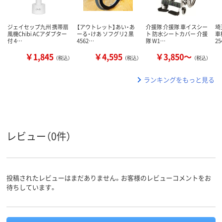
ジェイセップ九州 携帯扇
【アウトレット】あい・あ
介援隊 介援隊 車イスシー
埼
風機Chibi ACアダプター
ーる・けあ ソフグリ2 黒
ト 防水シートカバー 介援
車
付 4…
4562…
隊 W1…
25
￥1,845
￥4,595
￥3,850～
（税込）
（税込）
（税込）
ランキングをもっと見る
レビュー（0件）
投稿されたレビューはまだありません。お客様のレビューコメントをお
待ちしています。