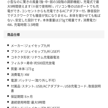
小型なのに驚きの風量（強・中・弱の3段階の調節機能）。充電式で最
大9時間使えます（※弱で使用時）。パソコン等のUSBポートでも充
電ができ、コンセントからも充電できるACアダプター付。静音設計
でデスクワークでも騒音が気になりません。本体を寝かせても転ば
ない、安定した設計です。本体重量は173gで軽量です。消費電力：
4W。充電時間：3.5時間
商品仕様
メーカー：ジェイセップ九州
ブランド：ジェイセップ九州（JSEP）
コネクタ形状：リチウム充電器電池
フィルター寿命：約500回充放電
質量：本体：173ｇ
消費電力：4W
電源：バッテリー（取り外し不可）
付属品：スタント、USB/ACアダプター、USB充電コード、取扱説明
書
保証期間：6ヶ月
連続使用時間：最大9時間
ブランド：ジェイセップ九州（JSEP）