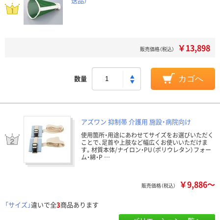
送品）
￥13,898
販売価格（税込）
数量
カゴへ
アズワン 抑制帯 介護用 施設・病院向け
使用箇所・用途にあわせてサイズをお選びいただく
ことで、足首や上肢など幅広くお使いいただけま
す。材質本体/ナイロン・PU（ポリウレタン）フォー
ム・綿・P …
￥9,886～
販売価格（税込）
「サイズ」
違いで全
3
商品あります