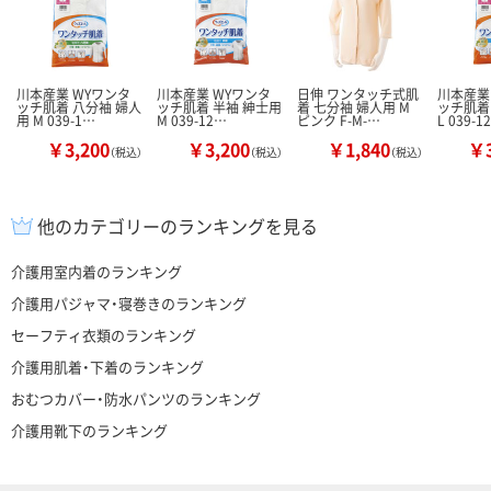
川本産業 WYワンタ
川本産業 WYワンタ
日伸 ワンタッチ式肌
川本産業
ッチ肌着 八分袖 婦人
ッチ肌着 半袖 紳士用
着 七分袖 婦人用 M
ッチ肌着
用 M 039-1…
M 039-12…
ピンク F-M-…
L 039-1
￥3,200
￥3,200
￥1,840
￥3
（税込）
（税込）
（税込）
他のカテゴリーのランキングを見る
介護用室内着のランキング
介護用パジャマ・寝巻きのランキング
セーフティ衣類のランキング
介護用肌着・下着のランキング
おむつカバー・防水パンツのランキング
介護用靴下のランキング