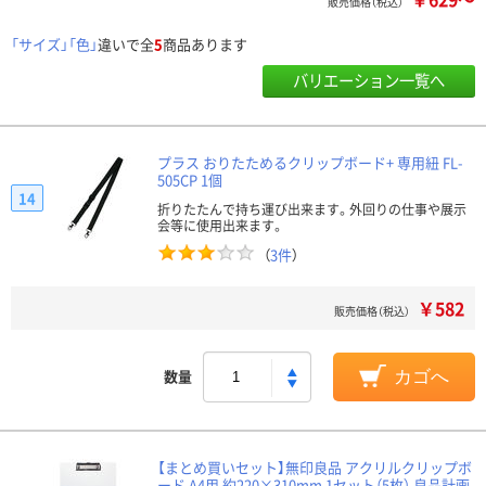
販売価格（税込）
「サイズ」「色」
違いで全
5
商品あります
バリエーション一覧へ
プラス おりたためるクリップボード+ 専用紐 FL-
505CP 1個
14
折りたたんで持ち運び出来ます。外回りの仕事や展示
会等に使用出来ます。
（
3件
）
￥582
販売価格（税込）
数量
カゴへ
【まとめ買いセット】無印良品 アクリルクリップボ
ード A4用 約220×310mm 1セット（5枚） 良品計画