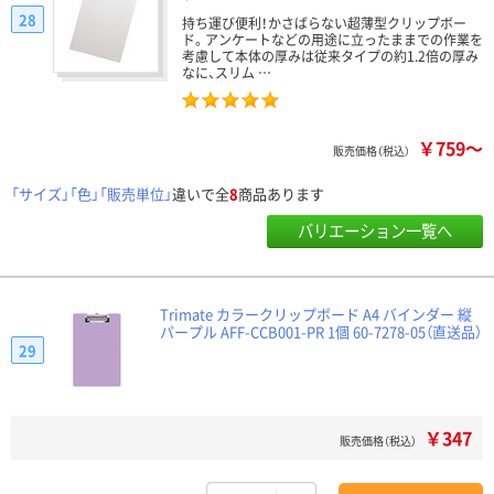
28
持ち運び便利！かさばらない超薄型クリップボー
ド。アンケートなどの用途に立ったままでの作業を
考慮して本体の厚みは従来タイプの約1.2倍の厚み
なに、スリム …
￥759～
販売価格（税込）
「サイズ」「色」「販売単位」
違いで全
8
商品あります
バリエーション一覧へ
Trimate カラークリップボード A4 バインダー 縦
パープル AFF-CCB001-PR 1個 60-7278-05（直送品）
29
￥347
販売価格（税込）