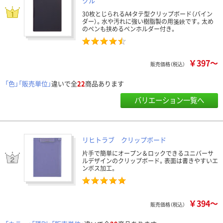
クル
30枚とじられるA4タテ型クリップボード（バイン
ダー）。水や汚れに強い樹脂製の用箋鋏です。太め
のペンも挟めるペンホルダー付き。
￥397～
販売価格（税込）
「色」「販売単位」
違いで全
22
商品あります
バリエーション一覧へ
リヒトラブ クリップボード
片手で簡単にオープン＆ロックできるユニバーサ
ルデザインのクリップボード。表面は書きやすいエ
ンボス加工。
￥394～
販売価格（税込）