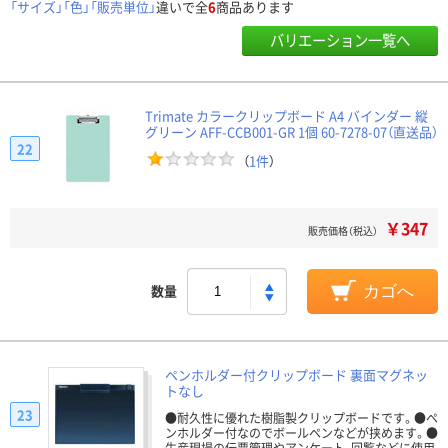
「サイズ」「色」「販売単位」
違いで全
6
商品あります
バリエーション一覧へ
Trimate カラークリップボード A4 バインダー 縦
グリーン AFF-CCB001-GR 1個 60-7278-07（直送品）
22
（
1件
）
￥347
販売価格（税込）
数量
カゴへ
ペンホルダー付クリップボード 裏面マグネッ
トなし
23
●耐久性に優れた樹脂製クリップボードです。●ペ
ンホルダー付なのでボールペンなどが挟めます。●
生産現場の伝票管理やアンケート、回覧などに使用