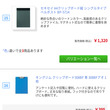
セキセイ A4クリップボード縦 シングルタイプ
ベルポスト BP-5714
25
絶妙な色合いのツートンカラー、高級感のあるクリ
ップファイル、マグネット式なので簡単に書類を挟
めます
￥1,320
販売価格（税込）
「色」
違いで全
3
商品あります
バリエーション一覧へ
キングジム クリップボード308BF 青 308BFアオ 1
枚
26
アンケート記入や回覧に便利。ハードに使えるクリッ
プボード。丈夫な貼り表紙。フック付きなので吊り下
げにも便利です。
￥395
販売価格（税込）