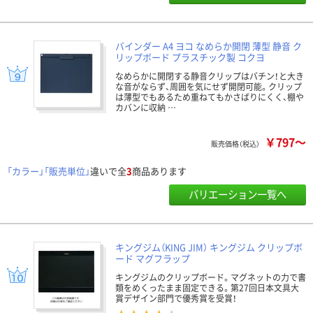
バインダー A4 ヨコ なめらか開閉 薄型 静音 ク
リップボード プラスチック製 コクヨ
なめらかに開閉する静音クリップはバチン！と大き
な音がならず、周囲を気にせず開閉可能。クリップ
は薄型でもあるため重ねてもかさばりにくく、棚や
カバンに収納 …
￥797～
販売価格（税込）
「カラー」「販売単位」
違いで全
3
商品あります
バリエーション一覧へ
キングジム（KING JIM） キングジム クリップボ
ード マグフラップ
キングジムのクリップボード。マグネットの力で書
類をめくったまま固定できる。第27回日本文具大
賞デザイン部門で優秀賞を受賞！