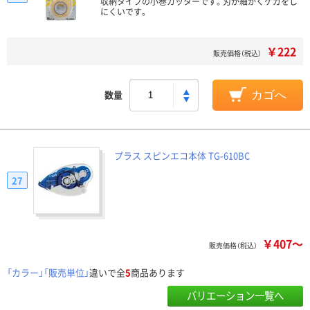
収納タイプの小巻カッターです。刃が細かくケガをし
にくいです。
￥222
販売価格（税込）
数量
カゴへ
プラス スピンエコ本体 TG-610BC
27
￥407～
販売価格（税込）
「カラー」「販売単位」
違いで全
5
商品あります
バリエーション一覧へ