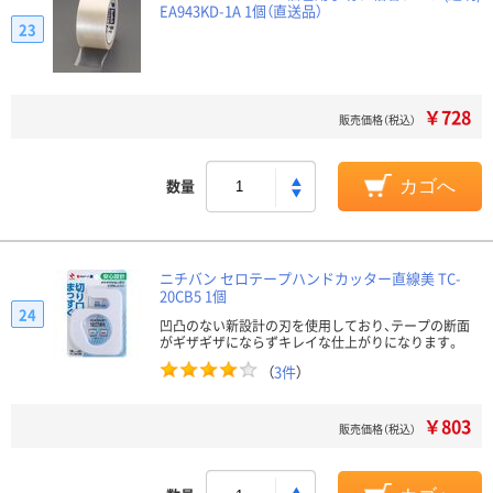
EA943KD-1A 1個（直送品）
23
￥728
販売価格（税込）
数量
カゴへ
ニチバン セロテープハンドカッター直線美 TC-
20CB5 1個
24
凹凸のない新設計の刃を使用しており、テープの断面
がギザギザにならずキレイな仕上がりになります。
（
3件
）
￥803
販売価格（税込）