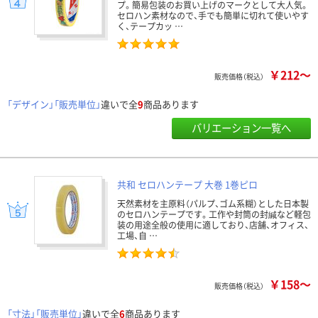
プ。簡易包装のお買い上げのマークとして大人気。
セロハン素材なので、手でも簡単に切れて使いやす
く、テープカッ …
￥212～
販売価格（税込）
「デザイン」「販売単位」
違いで全
9
商品あります
バリエーション一覧へ
共和 セロハンテープ 大巻 1巻ピロ
天然素材を主原料（パルプ、ゴム系糊）とした日本製
のセロハンテープです。工作や封筒の封緘など軽包
装の用途全般の使用に適しており、店舗、オフィス、
工場、自 …
￥158～
販売価格（税込）
「寸法」「販売単位」
違いで全
6
商品あります