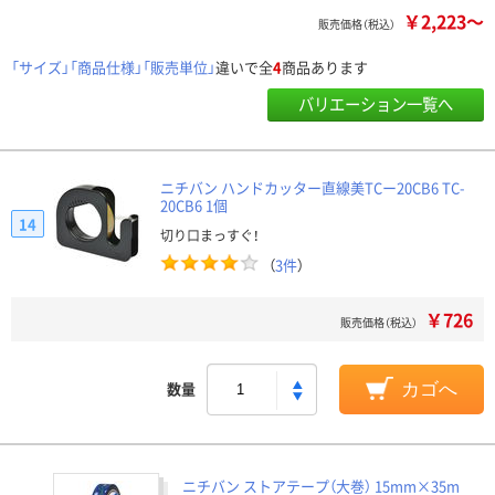
￥2,223～
販売価格（税込）
「サイズ」「商品仕様」「販売単位」
違いで全
4
商品あります
バリエーション一覧へ
ニチバン ハンドカッター直線美TCー20CB6 TC-
20CB6 1個
14
切り口まっすぐ！
（
3件
）
￥726
販売価格（税込）
数量
カゴへ
ニチバン ストアテープ（大巻） 15mm×35m