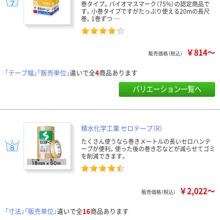
巻タイプ。バイオマスマーク（75%）の認定商品で
す。小巻タイプですがたっぷり使える20mの長尺
巻。1巻ずつ …
￥814～
販売価格（税込）
「テープ幅」「販売単位」
違いで全
4
商品あります
バリエーション一覧へ
積水化学工業 セロテープ（R）
たくさん使うなら巻きメートルの長いセロハンテ
ープが便利。使った後の巻き芯などが減らせてゴミ
を削減できます。
￥2,022～
販売価格（税込）
「寸法」「販売単位」
違いで全
16
商品あります