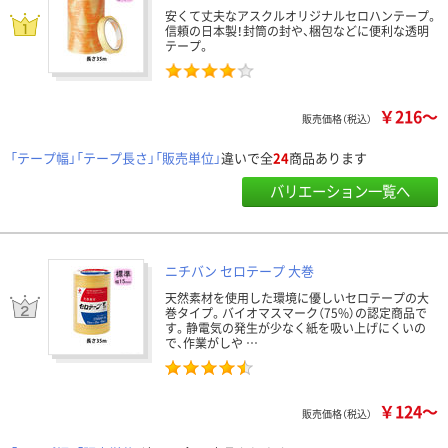
安くて丈夫なアスクルオリジナルセロハンテープ。
信頼の日本製！封筒の封や、梱包などに便利な透明
テープ。
￥216～
販売価格（税込）
「テープ幅」「テープ長さ」「販売単位」
違いで全
24
商品あります
バリエーション一覧へ
ニチバン セロテープ 大巻
天然素材を使用した環境に優しいセロテープの大
巻タイプ。バイオマスマーク（75%）の認定商品で
す。静電気の発生が少なく紙を吸い上げにくいの
で、作業がしや …
￥124～
販売価格（税込）