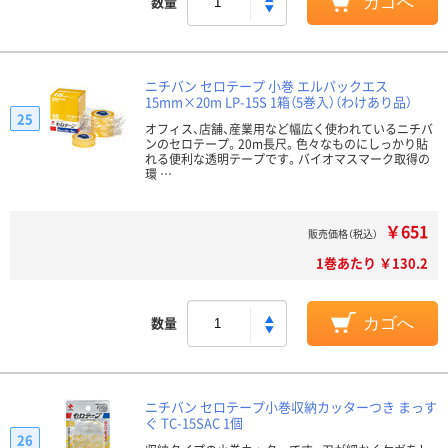
数量
カゴへ
ニチバン セロテープ 小巻 エルパックエス
15mm×20m LP-15S 1箱（5巻入）（わけあり品）
25
オフィス、店舗、産業用など幅広く使われているニチバ
ンのセロテープ。20m長尺。色々なものにしっかり貼
れる便利な透明テープです。バイオマスマーク取得の
環 …
￥651
販売価格（税込）
1巻あたり ￥130.2
数量
カゴへ
ニチバン セロテープ小巻収納カッターつき まっす
ぐ TC-15SAC 1個
26