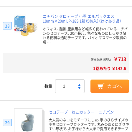
ニチバン セロテープ 小巻 エルパックエス
18mm×20m LP-18S 1箱（5巻入）（わけあり品）
28
オフィス、店舗、産業用など幅広く使われているニチバ
ンのセロテープ。20m長尺。色々なものにしっかり貼
れる便利な透明テープです。バイオマスマーク取得の
環 …
￥713
販売価格（税込）
1巻あたり ￥142.6
数量
カゴへ
セロテープ ねこカッター ニチバン
大人気のネコをモチーフにした、手のひらサイズの
29
小巻セロテープカッターです。丸みのあるにぎりや
すい形状で、お子様から大人まで愛用できるテープ