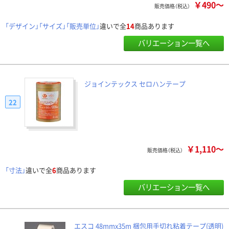
￥490～
販売価格（税込）
「デザイン」「サイズ」「販売単位」
違いで全
14
商品あります
バリエーション一覧へ
ジョインテックス セロハンテープ
22
￥1,110～
販売価格（税込）
「寸法」
違いで全
6
商品あります
バリエーション一覧へ
エスコ 48mmx35m 梱包用手切れ粘着テープ(透明)